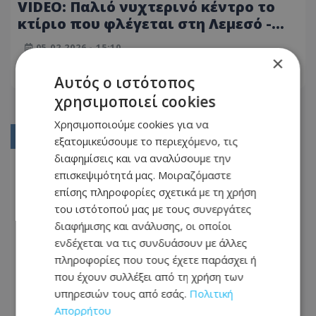
VIDEO: Παλιό νυχτερινό κέντρο το
κτίριο που φλέγεται στη Λεμεσό -
Κατέρρευσε μέρος της οροφής
05.02.2026 - 15:10
×
ΔΙΑΒΆΣΤΕ ΠΕΡΙΣΣΌΤΕΡΑ
Αυτός ο ιστότοπος
χρησιμοποιεί cookies
Χρησιμοποιούμε cookies για να
01
εξατομικεύσουμε το περιεχόμενο, τις
διαφημίσεις και να αναλύσουμε την
02
επισκεψιμότητά μας. Μοιραζόμαστε
03
επίσης πληροφορίες σχετικά με τη χρήση
του ιστότοπού μας με τους συνεργάτες
04
διαφήμισης και ανάλυσης, οι οποίοι
05
ενδέχεται να τις συνδυάσουν με άλλες
πληροφορίες που τους έχετε παράσχει ή
...
που έχουν συλλέξει από τη χρήση των
13
υπηρεσιών τους από εσάς.
Πολιτική
Απορρήτου
14