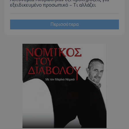
CookieScriptConsent
CookieScript
εξειδικευμένο προσωπικό – Τι αλλάζει
www.tothemaonline.com
Περισσότερα
usprivacy
.themasports.tothemaonline.co