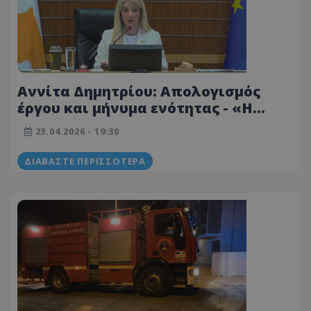
Αννίτα Δημητρίου: Απολογισμός
έργου και μήνυμα ενότητας - «Η
Βουλή αποτελεί το θεμέλιο και τον
23.04.2026 - 19:30
πυρήνα της λαϊκής κυριαρχίας»
ΔΙΑΒΆΣΤΕ ΠΕΡΙΣΣΌΤΕΡΑ