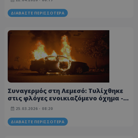
ΔΙΑΒΆΣΤΕ ΠΕΡΙΣΣΌΤΕΡΑ
Συναγερμός στη Λεμεσό: Τυλίχθηκε
στις φλόγες ενοικιαζόμενο όχημα -
Εκτεταμένες ζημιές
25.03.2026 - 08:20
ΔΙΑΒΆΣΤΕ ΠΕΡΙΣΣΌΤΕΡΑ