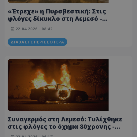
«Έτρεχε» η Πυρσβεστική: Στις
φλόγες δίκυκλο στη Λεμεσό -
«Βλεπουν» κακόβουλη ενέργεια
22.04.2026 - 08:42
ΔΙΑΒΆΣΤΕ ΠΕΡΙΣΣΌΤΕΡΑ
Συναγερμός στη Λεμεσό: Τυλίχθηκε
στις φλόγες το όχημα 80χρονης -
Ψάχνουν τα αίτια οι Αρχές
22.04.2026 - 06:17