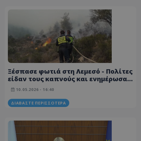
Ξέσπασε φωτιά στη Λεμεσό - Πολίτες
είδαν τους καπνούς και ενημέρωσαν
άμεσα το Τμήμα Δασών που πρόλαβε
10.05.2026 - 16:40
τα χειρότερα
ΔΙΑΒΆΣΤΕ ΠΕΡΙΣΣΌΤΕΡΑ