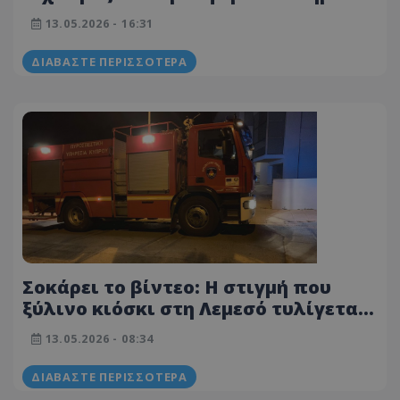
στον τόπο
13.05.2026 - 16:31
ΔΙΑΒΆΣΤΕ ΠΕΡΙΣΣΌΤΕΡΑ
Σοκάρει το βίντεο: Η στιγμή που
ξύλινο κιόσκι στη Λεμεσό τυλίγεται
στις φλόγες
13.05.2026 - 08:34
ΔΙΑΒΆΣΤΕ ΠΕΡΙΣΣΌΤΕΡΑ