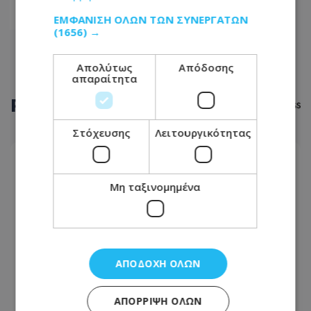
15
ΕΜΦΆΝΙΣΗ ΌΛΩΝ ΤΩΝ ΣΥΝΕΡΓΑΤΏΝ
(1656) →
Απολύτως
Απόδοσης
απαραίτητα
ΡΟΗ
ΕΙΔΗΣΕΩΝ
Στόχευσης
Λειτουργικότητας
ΑΣΤΥΝΟΜΙΚΟ ΡΕΠΟΡΤΑΖ
07.08.2026 - 20:14
Μη ταξινομημένα
Παραμένει στη φυλακή η Γερμανίδα για τον
σφετερισμό ε/κ περιουσιών - Αναβλήθηκε η
δίκη, πότε συνεχίζεται
ΑΠΟΔΟΧΉ ΌΛΩΝ
ΔΙΕΘΝΗ
07.08.2026 - 19:45
ΑΠΌΡΡΙΨΗ ΌΛΩΝ
Άγκυρα, Ριάντ και Ισλαμαμπάντ: Ο νέος ισχυρός