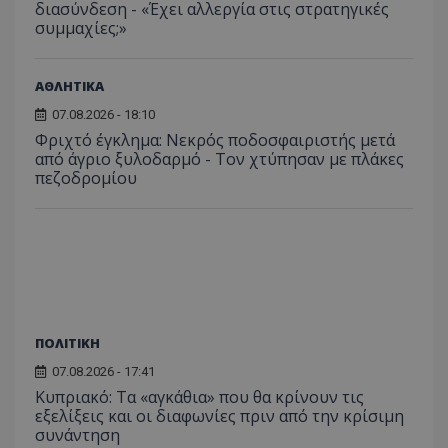
διασύνδεση - «Έχει αλλεργία στις στρατηγικές
συμμαχίες;»
ΑΘΛΗΤΙΚΑ
ASP.NET_SessionId
Microsoft Corporation
themasports.tothemaonline.co
07.08.2026 - 18:10
Φριχτό έγκλημα: Νεκρός ποδοσφαιριστής μετά
από άγριο ξυλοδαρμό - Τον χτύπησαν με πλάκες
πεζοδρομίου
ΠΟΛΙΤΙΚΗ
07.08.2026 - 17:41
VISITOR_PRIVACY_METADATA
YouTube
.youtube.com
Κυπριακό: Τα «αγκάθια» που θα κρίνουν τις
εξελίξεις και οι διαφωνίες πριν από την κρίσιμη
συνάντηση