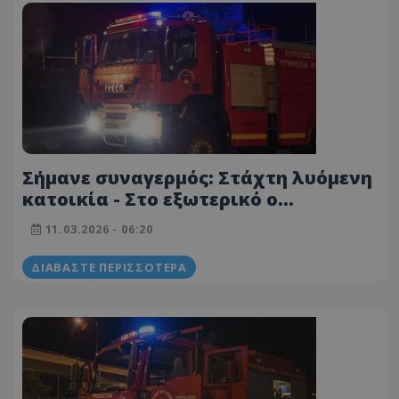
Σήμανε συναγερμός: Στάχτη λυόμενη
κατοικία - Στο εξωτερικό ο
ιδιοκτήτης - Ψάχνουν τα αίτια
11.03.2026 - 06:20
ΔΙΑΒΆΣΤΕ ΠΕΡΙΣΣΌΤΕΡΑ