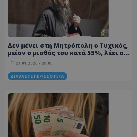
Δεν μένει στη Μητρόπολη ο Τυχικός,
μείον ο μισθός του κατά 55%, λέει ο
δικηγόρος του
27.01.2026 - 20:05
ΔΙΑΒΆΣΤΕ ΠΕΡΙΣΣΌΤΕΡΑ