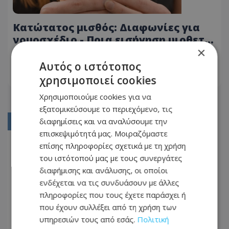
Κατώτατος μισθός: Διαφωνίες για
νομοσχέδιο - Ποια εισήγηση υιοθετεί
×
για τον υπολογισμό του
20.01.2026 - 22:40
Αυτός ο ιστότοπος
χρησιμοποιεί cookies
ΔΙΑΒΆΣΤΕ ΠΕΡΙΣΣΌΤΕΡΑ
Χρησιμοποιούμε cookies για να
εξατομικεύσουμε το περιεχόμενο, τις
διαφημίσεις και να αναλύσουμε την
01
επισκεψιμότητά μας. Μοιραζόμαστε
02
επίσης πληροφορίες σχετικά με τη χρήση
του ιστότοπού μας με τους συνεργάτες
03
διαφήμισης και ανάλυσης, οι οποίοι
04
ενδέχεται να τις συνδυάσουν με άλλες
05
πληροφορίες που τους έχετε παράσχει ή
που έχουν συλλέξει από τη χρήση των
...
υπηρεσιών τους από εσάς.
Πολιτική
22