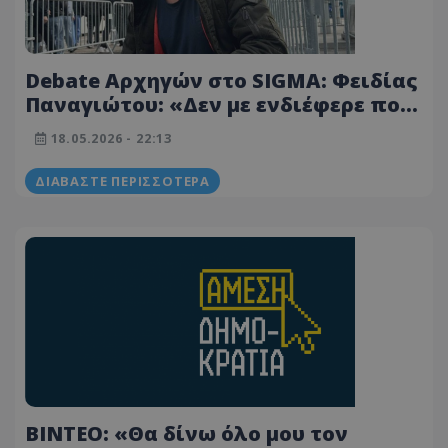
Debate Αρχηγών στο SIGMA: Φειδίας
Παναγιώτου: «Δεν με ενδιέφερε ποτέ
ο μισθός» - Σκέψεις για να θέσει
18.05.2026 - 22:13
στον κόσμο το μέλλον του ως
Ευρωβουλευτής
ΔΙΑΒΆΣΤΕ ΠΕΡΙΣΣΌΤΕΡΑ
ΒΙΝΤΕΟ: «Θα δίνω όλο μου τον