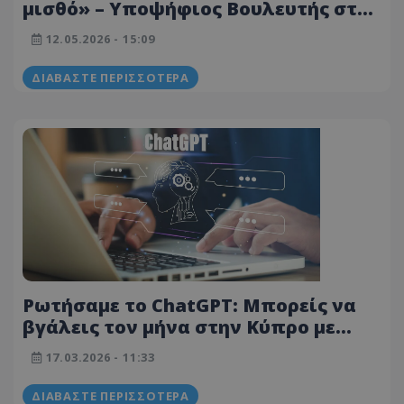
μισθό» – Υποψήφιος Βουλευτής στην
Κύπρο προκαλεί συζητήσεις -
12.05.2026 - 15:09
δήλωση που έγινε viral
ΔΙΑΒΆΣΤΕ ΠΕΡΙΣΣΌΤΕΡΑ
Ρωτήσαμε το ChatGPT: Μπορείς να
βγάλεις τον μήνα στην Κύπρο με
€1000; - Η απάντηση σοκάρει
17.03.2026 - 11:33
ΔΙΑΒΆΣΤΕ ΠΕΡΙΣΣΌΤΕΡΑ