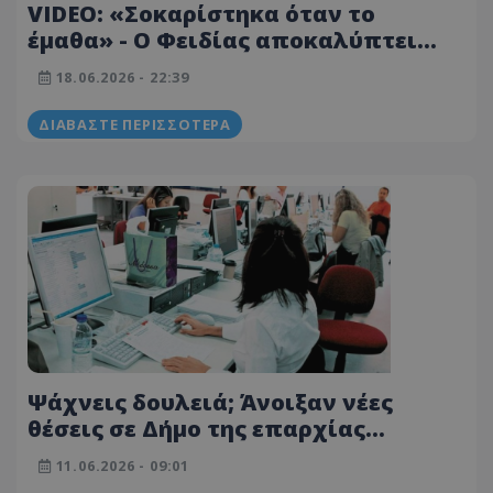
VIDEO: «Σοκαρίστηκα όταν το
έμαθα» - Ο Φειδίας αποκαλύπτει
τους μισθούς και τα επιδόματα των
18.06.2026 - 22:39
βουλευτών στην Κύπρο
ΔΙΑΒΆΣΤΕ ΠΕΡΙΣΣΌΤΕΡΑ
Ψάχνεις δουλειά; Άνοιξαν νέες
θέσεις σε Δήμο της επαρχίας
Λεμεσού – Ποιος ο μισθός
11.06.2026 - 09:01