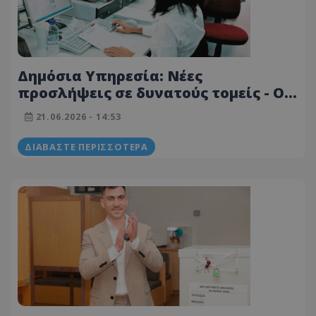
Δημόσια Υπηρεσία: Νέες
προσλήψεις σε δυνατούς τομείς - Οι
κενές διαθέσιμες θέσεις - Έως Α14
21.06.2026 - 14:53
κλίμακα οι μισθοί
ΔΙΑΒΆΣΤΕ ΠΕΡΙΣΣΌΤΕΡΑ