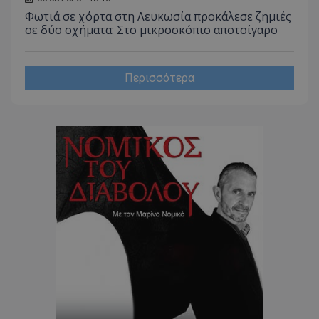
CookieScriptConsent
CookieScript
Φωτιά σε χόρτα στη Λευκωσία προκάλεσε ζημιές
www.tothemaonline.com
σε δύο οχήματα: Στο μικροσκόπιο αποτσίγαρο
Περισσότερα
usprivacy
.themasports.tothemaonline.co