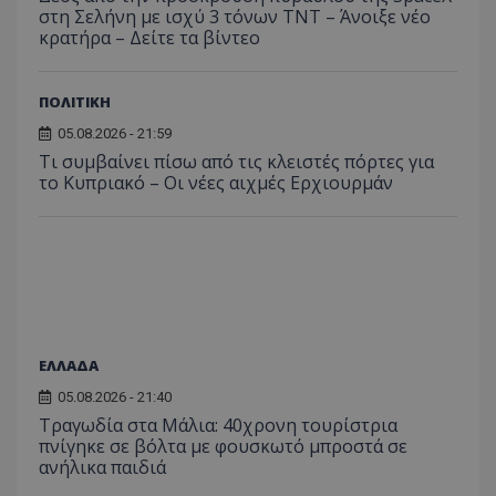
στη Σελήνη με ισχύ 3 τόνων TNT – Άνοιξε νέο
κρατήρα – Δείτε τα βίντεο
ΠΟΛΙΤΙΚΗ
ASP.NET_SessionId
Microsoft Corporation
05.08.2026 - 21:59
themasports.tothemaonline.co
Τι συμβαίνει πίσω από τις κλειστές πόρτες για
το Κυπριακό – Οι νέες αιχμές Ερχιουρμάν
ΕΛΛΑΔΑ
05.08.2026 - 21:40
Τραγωδία στα Μάλια: 40χρονη τουρίστρια
VISITOR_PRIVACY_METADATA
YouTube
πνίγηκε σε βόλτα με φουσκωτό μπροστά σε
.youtube.com
ανήλικα παιδιά