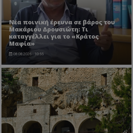
themasports.tothemaonline.co
Νέα ποινική έρευνα σε βάρος του
Μακάριου Δρουσιώτη: Τι
καταγγέλλει για το «Κράτος
Μαφία»
08.08.2026 - 10:55
VISITOR_PRIVACY_METADATA
YouTube
.youtube.com