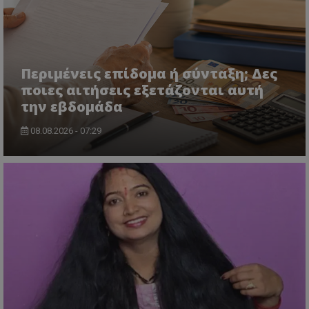
Περιμένεις επίδομα ή σύνταξη; Δες
ποιες αιτήσεις εξετάζονται αυτή
την εβδομάδα
usprivacy
.themasports.tothemaonline.co
08.08.2026 - 07:29
Προμηθευτής
Ονοματεπώνυμο
Λήξη
Περιγραφή
Προμηθευτής
/
Πεδίο
/
Ονοματεπώνυμο
Λήξη
Περιγραφή