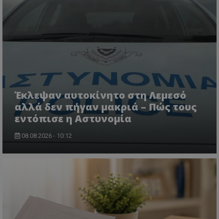
msToken
.tiktok.com
Έκλεψαν αυτοκίνητο στη Λεμεσό
αλλά δεν πήγαν μακριά – Πώς τους
εντόπισε η Αστυνομία
08.08.2026 - 10:12
CookieScriptConsent
CookieScript
www.tothemaonline.com