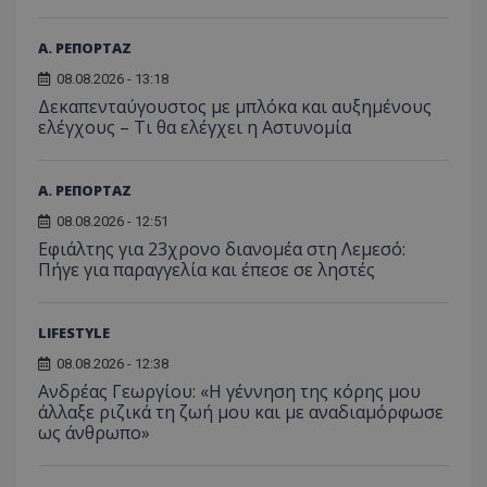
επισκέπ
πρόσβα
ιστοσε
Α. ΡΕΠΟΡΤΑΖ
Συλλέγε
για τις
του χρ
08.08.2026 - 13:18
ιστοσε
Δεκαπενταύγουστος με μπλόκα και αυξημένους
ποιες σ
έχουν 
ελέγχους – Τι θα ελέγχει η Αστυνομία
_ga_J7RS52TMNC
.tothemaonline.com
1 χρόνος 1
Αυτό τ
μήνας
χρησιμ
από το
Α. ΡΕΠΟΡΤΑΖ
Analyti
διατήρ
08.08.2026 - 12:51
κατάσ
Εφιάλτης για 23χρονο διανομέα στη Λεμεσό:
περιόδ
σύνδεσ
Πήγε για παραγγελία και έπεσε σε ληστές
LIFESTYLE
08.08.2026 - 12:38
Ανδρέας Γεωργίου: «Η γέννηση της κόρης μου
άλλαξε ριζικά τη ζωή μου και με αναδιαμόρφωσε
ως άνθρωπο»