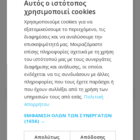
Αυτός ο ιστότοπος
χρησιμοποιεί cookies
Χρησιμοποιούμε cookies για να
εξατομικεύσουμε το περιεχόμενο, τις
διαφημίσεις και να αναλύσουμε την
επισκεψιμότητά μας. Μοιραζόμαστε
«Αφιέρωσε τη ζωή της βοηθώντας
επίσης πληροφορίες σχετικά με τη χρήση
όσους είχαν ανάγκη»: Συγκλονίζει η
του ιστότοπού μας με τους συνεργάτες
οικογένεια της Βρετανίδας που
διαφήμισης και ανάλυσης, οι οποίοι
βρέθηκε νεκρή σε βαλίτσα
ενδέχεται να τις συνδυάσουν με άλλες
πληροφορίες που τους έχετε παράσχει ή
06.08.2026 - 22:54
που έχουν συλλέξει από τη χρήση των
υπηρεσιών τους από εσάς.
Πολιτική
Απορρήτου
ΕΜΦΆΝΙΣΗ ΌΛΩΝ ΤΩΝ ΣΥΝΕΡΓΑΤΏΝ
(1656) →
Απολύτως
Απόδοσης