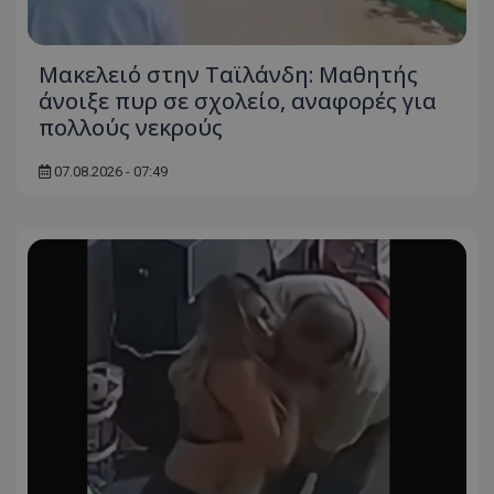
ASP.NET_SessionId
Microsoft Corporation
themasports.tothemaonline.co
Μακελειό στην Ταϊλάνδη: Μαθητής
άνοιξε πυρ σε σχολείο, αναφορές για
πολλούς νεκρούς
07.08.2026 - 07:49
VISITOR_PRIVACY_METADATA
YouTube
.youtube.com