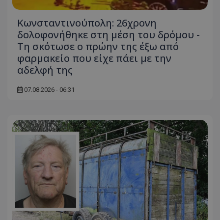
Κωνσταντινούπολη: 26χρονη
δολοφονήθηκε στη μέση του δρόμου -
Τη σκότωσε ο πρώην της έξω από
msToken
.tiktok.com
φαρμακείο που είχε πάει με την
αδελφή της
07.08.2026 - 06:31
CookieScriptConsent
CookieScript
www.tothemaonline.com