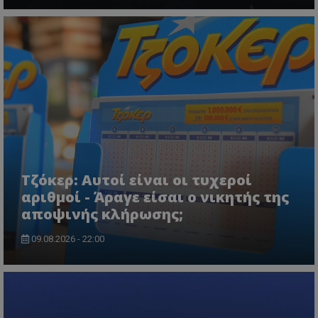
ASP.NET_SessionId
Microsoft Corporation
lifenewscy.tothemaonline.com
Τζόκερ: Αυτοί είναι οι τυχεροί
αριθμοί - Άραγε είσαι ο νικητής της
αποψινής κλήρωσης;
09.08.2026 - 22:00