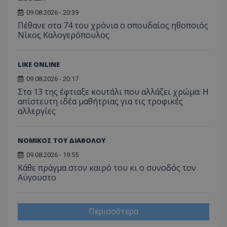
ιστοσε
Συλλέγε
09.08.2026 - 20:39
για τις
Πέθανε στα 74 του χρόνια ο σπουδαίος ηθοποιός
του χρ
ιστοσε
Νίκος Καλογερόπουλος
ποιες σ
έχουν 
_ga_J7RS52TMNC
.tothemaonline.com
1 χρόνος 1
Αυτό τ
LIKE ONLINE
μήνας
χρησιμ
από το
09.08.2026 - 20:17
Analyti
διατήρ
Στα 13 της έφτιαξε κουτάλι που αλλάζει χρώμα: Η
κατάσ
απίστευτη ιδέα μαθήτριας για τις τροφικές
περιόδ
αλλεργίες
σύνδεσ
ΝΟΜΙΚΟΣ ΤΟΥ ΔΙΑΒΟΛΟΥ
09.08.2026 - 19:55
Κάθε πράγμα στον καιρό του κι ο συνοδός τον
Αύγουστο
Περισσότερα