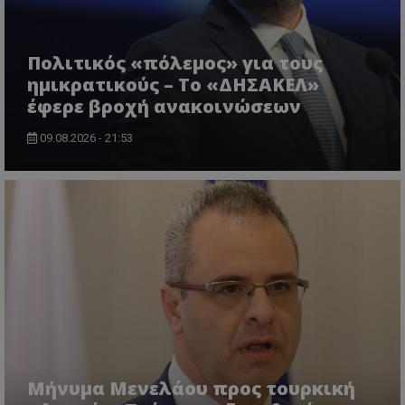
Πολιτικός «πόλεμος» για τους
ημικρατικούς – Το «ΔΗΣΑΚΕΛ»
έφερε βροχή ανακοινώσεων
09.08.2026 - 21:53
VISITOR_PRIVACY_METADATA
YouTube
.youtube.com
Μήνυμα Μενελάου προς τουρκική