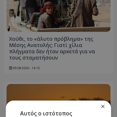
Χούθι, το «άλυτο πρόβλημα» της
Μέσης Ανατολής: Γιατί χίλια
πλήγματα δεν ήταν αρκετά για να
τους σταματήσουν
09.08.2026 - 14:15
×
Αυτός ο ιστότοπος