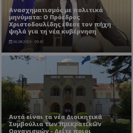
Ανασχηματισμός με πολιτικά
μηνύματα: Ο Πρόεδρος
Χριστοδουλίδης έθεσε τον πήχη
ψηλά για τη νέα κυβέρνηση
ASP.NET_SessionId
Microsoft Corporation
themasports.tothemaonline.co
06.08.2026 - 09:41
Αυτά είναι τα νέα Διοικητικά
VISITOR_PRIVACY_METADATA
YouTube
Συμβούλια των Ημικρατικών
.youtube.com
Οργανισμών - Δείτε ποιοι