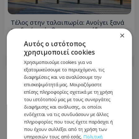
Τέλος στην ταλαιπωρία: Ανοίγει ξανά
η οδική πρόσβαση στις αφίξεις του
×
Αεροδρομίου Λάρνακας
Αυτός ο ιστότοπος
06.08.2026 - 17:01
χρησιμοποιεί cookies
Χρησιμοποιούμε cookies για να
εξατομικεύσουμε το περιεχόμενο, τις
διαφημίσεις και να αναλύσουμε την
επισκεψιμότητά μας. Μοιραζόμαστε
επίσης πληροφορίες σχετικά με τη χρήση
του ιστότοπού μας με τους συνεργάτες
διαφήμισης και ανάλυσης, οι οποίοι
ενδέχεται να τις συνδυάσουν με άλλες
πληροφορίες που τους έχετε παράσχει ή
που έχουν συλλέξει από τη χρήση των
υπηρεσιών τους από εσάς.
Πολιτική