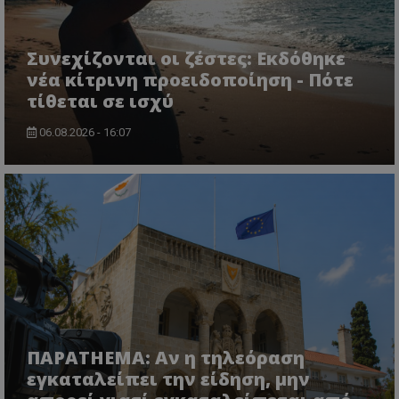
CookieScriptConsent
CookieScript
www.tothemaonline.com
Συνεχίζονται οι ζέστες: Εκδόθηκε
νέα κίτρινη προειδοποίηση - Πότε
τίθεται σε ισχύ
06.08.2026 - 16:07
usprivacy
.themasports.tothemaonline.co
ΠΑΡΑTHEMA: Αν η τηλεόραση
εγκαταλείπει την είδηση, μην