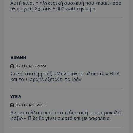
Αυτή είναι η ηλεκτρική συσκευή που «καίει» όσο
C
1 μήνας
Αυτό τ
Adform
65 ψυγεία: Σχεδόν 5.000 watt την ώρα
guest_id
1 χρόνος 1
Αυτό
Twitter Inc.
χρησιμ
.adform.net
μήνας
ρυθμ
.twitter.com
για τον
το Tw
προσδι
αναγ
συχνότ
να π
επισκέ
τον 
τον τρ
του 
οποίο 
επισκέπ
πρόσβα
ιστοσε
Συλλέγε
για τις
ΔΙΕΘΝΗ
του χρ
ιστοσε
06.08.2026 - 20:24
ποιες σ
έχουν 
Στενά του Ορμούζ: «Μπλόκο» σε πλοία των ΗΠΑ
και του Ισραήλ εξετάζει το Ιράν
_ga_J7RS52TMNC
.tothemaonline.com
1 χρόνος 1
Αυτό τ
μήνας
χρησιμ
από το
Analyti
ΥΓΕΙΑ
διατήρ
κατάσ
06.08.2026 - 20:11
περιόδ
σύνδεσ
Αντικαταθλιπτικά: Γιατί η διακοπή τους προκαλεί
φόβο – Πώς θα γίνει σωστά και με ασφάλεια