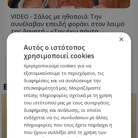
VIDEO - Σάλος με ηθοποιό: Την
συνέλαβαν επειδή φοράει στον λαιμό
της δονητή - «Τον έχω πάντα
×
πρόχειρο»
Αυτός ο ιστότοπος
05.08.2026 - 10:14
χρησιμοποιεί cookies
Χρησιμοποιούμε cookies για να
εξατομικεύσουμε το περιεχόμενο, τις
διαφημίσεις και να αναλύσουμε την
BEST OF
TOTHEMAONLINE
επισκεψιμότητά μας. Μοιραζόμαστε
επίσης πληροφορίες σχετικά με τη χρήση
του ιστότοπού μας με τους συνεργάτες
διαφήμισης και ανάλυσης, οι οποίοι
ενδέχεται να τις συνδυάσουν με άλλες
πληροφορίες που τους έχετε παράσχει ή
που έχουν συλλέξει από τη χρήση των