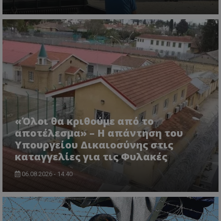
ASP.NET_SessionId
Microsoft Corporation
themasports.tothemaonline.co
«Όλοι θα κριθούμε από το
αποτέλεσμα» – Η απάντηση του
Υπουργείου Δικαιοσύνης στις
καταγγελίες για τις Φυλακές
06.08.2026 - 14:40
VISITOR_PRIVACY_METADATA
YouTube
.youtube.com