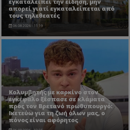
εγκαταλείπει την είδηση, μην
απορεί γιατί εγκαταλείπεται από
τους τηλεθεατές
06.08.2026 - 11:19
msToken
.tiktok.com
Κολυμβητής με καρκίνο στον
εγκέφαλο ξέσπασε σε κλάματα
προς τον Βρετανό πρωθυπουργό:
Ικετεύω για τη ζωή όλων μας, ο
πόνος είναι αφόρητος