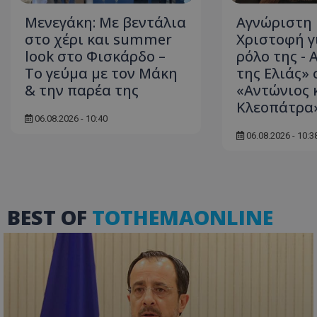
Μενεγάκη: Με βεντάλια
Αγνώριστη 
στο χέρι και summer
Χριστοφή γ
look στο Φισκάρδο –
ρόλο της - 
ASP.NET_SessionI
Το γεύμα με τον Μάκη
της Ελιάς» 
& την παρέα της
«Αντώνιος 
Κλεοπάτρα
06.08.2026 - 10:40
06.08.2026 - 10:3
msToken
BEST OF
TOTHEMAONLINE
CookieScriptConse