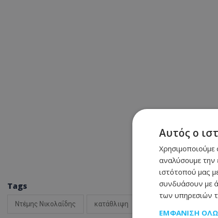
Αυτός ο ισ
Χρησιμοποιούμε c
αναλύσουμε την 
ιστότοπού μας με
συνδυάσουν με ά
Tags
των υπηρεσιών τ
Ντέμης Νικολαΐδης
κατάθλιψη
αλκοόλ
ΕΜΦΆΝΙΣΗ ΌΛ