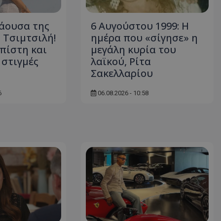
d
συνεδρία
Αυτό το cookie 
Microsoft Corporation
Doubleclick και
themasports.tothemaonline.com
άουσα της
6 Αυγούστου 1999: Η
πληροφορίες σχ
με τον οποίο ο 
 Τσιμτσιλή!
ημέρα που «σίγησε» η
χρησιμοποιεί το
πίστη και
μεγάλη κυρία του
τυχόν διαφημίσ
έχει δει ο τελικ
 στιγμές
λαϊκού, Ρίτα
επισκεφθεί τον 
Σακελλαρίου
_METADATA
5 μήνες 4
Αυτό το cookie 
YouTube
εβδομάδες
για να αποθηκεύ
.youtube.com
συγκατάθεση το
6
06.08.2026 - 10:58
επιλογές απορρ
αλληλεπίδρασή 
ιστοσελίδα. Κα
σχετικά με τη 
επισκέπτη σχετι
πολιτικές και ρ
απορρήτου, εξα
οι προτιμήσεις 
μελλοντικές συν
29 λεπτά 58
Αυτό το cookie 
Cloudflare Inc.
δευτερόλεπτα
για τη διάκρισ
.onesignal.com
και ρομπότ. Αυτ
για τον ιστότοπ
κάνει έγκυρες α
τη χρήση του ι
29 λεπτά 59
Αυτό το cookie 
Cloudflare Inc.