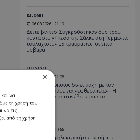
ΔΙΕΘΝΗ
06.08.2026 - 21:19
Δείτε βίντεο: Συγκρούστηκαν δύο τραμ
κοντά στο γήπεδο της Σάλκε στη Γερμανία,
τουλάχιστον 25 τραυματίες, οι επτά
σοβαρά
LIFESTYLE
×
06.08.2026 - 21:08
Έλληνας ηθοποιός δίνει μάχη με τον
καρκίνο - «Πάμε για νέα θεραπεία» - Η
 και να
φωτογραφία που ανέβασε από το
νοσοκομείο
 με τη χρήση του
ι να τις
ει από τη χρήση
LIKE ONLINE
06.08.2026 - 20:55
Αυτή είναι η ηλεκτρική συσκευή που