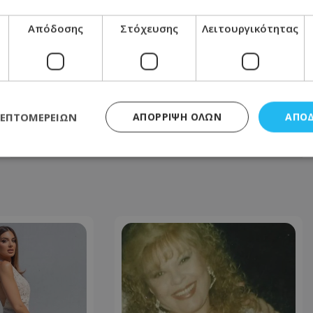
Απόδοσης
Στόχευσης
Λειτουργικότητας
ΕΠΌΜΕΝΟ ΆΡΘΡΟ
Bloomberg: Συνάντηση με τον Τραμπ
στον Λευκό Οίκο τον Απρίλιο θέλει ο
Ερντογάν
ΛΕΠΤΟΜΕΡΕΙΏΝ
ΑΠΌΡΡΙΨΗ ΌΛΩΝ
ΑΠΟ
18.03.2025 - 08:46
ς απαραίτητα
Απόδοσης
Στόχευσης
Λειτουργικότητας
Μη ταξι
τητα cookies επιτρέπουν βασικές λειτουργίες του ιστότοπου, όπως τη σύνδεση χρή
σμού. Ο ιστότοπος δεν μπορεί να χρησιμοποιηθεί σωστά χωρίς τα απολύτως απαραί
Προμηθευτής
/
Πεδίο
Λήξη
Περιγραφή
.lifenewscy.tothemaonline.com
1 χρόνος 3
Αυτό το cookie 
εβδομάδες
κράτος συγκατά
σχετικά με την
την ιδιωτικότη
κανονισμό απο
Ηνωμένων Πολιτ