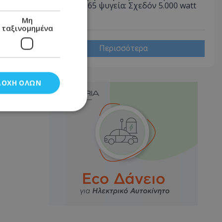
«καίει» όσο 65 ψυγεία: Σχεδόν 5.000 watt
την ώρα
Μη
ταξινομημένα
Περισσότερα
ΔΟΧΉ ΌΛΩΝ
νομημένα
στη και τη
τητα cookies.
αποθηκεύει το
θεσης του χρήστη
 παρακολούθηση και
τα σύμφωνα με τον
ρρήτου των
ειών.