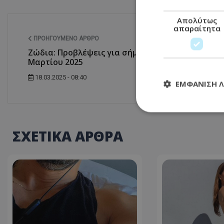
Απολύτως
απαραίτητα
ΠΡΟΗΓΟΎΜΕΝΟ ΆΡΘΡΟ
Ζώδια: Προβλέψεις για σήμερα Τρίτη 18
Μαρτίου 2025
18.03.2025 - 08:40
ΕΜΦΆΝΙΣΗ 
ΣΧΕΤΙΚΑ ΑΡΘΡΑ
Απολύτω
Τα απολύτως απαραί
διαχείριση λογαρια
Ονοματεπώνυμο
usprivacy