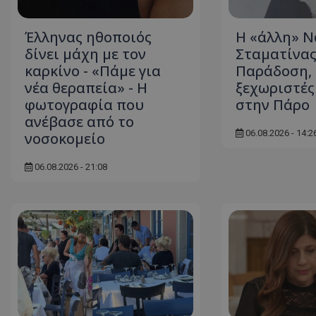
ASP.NET_SessionI
Έλληνας ηθοποιός
Η «άλλη» Ν
δίνει μάχη με τον
Σταματίνας
καρκίνο - «Πάμε για
Παράδοση, 
νέα θεραπεία» - Η
ξεχωριστές
φωτογραφία που
στην Πάρο
VISITOR_PRIVACY
ανέβασε από το
06.08.2026 - 14:2
νοσοκομείο
06.08.2026 - 21:08
__cf_bm
__cf_bm