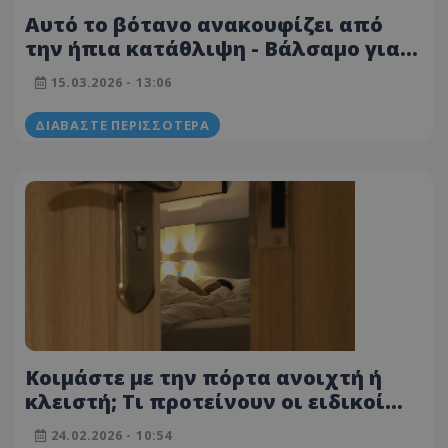
Αυτό το βότανο ανακουφίζει από
την ήπια κατάθλιψη - Βάλσαμο για
τη ψυχή
15.03.2026 - 13:06
ΔΙΑΒΆΣΤΕ ΠΕΡΙΣΣΌΤΕΡΑ
Κοιμάστε με την πόρτα ανοιχτή ή
κλειστή; Τι προτείνουν οι ειδικοί
για καλύτερο ύπνο
24.02.2026 - 10:54