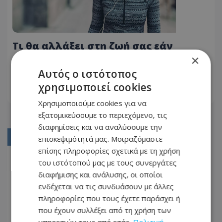
Τι θα αλλάξει στη ζωή σας εάν
αντικαταστήσετε 1 ώρα τηλεόρασης
×
την ημέρα με χόμπι – Πιο
Αυτός ο ιστότοπος
18.02.2026 - 23:58
κερδισμένοι οι 50χρονοι
χρησιμοποιεί cookies
ΔΙΑΒΆΣΤΕ ΠΕΡΙΣΣΌΤΕΡΑ
Χρησιμοποιούμε cookies για να
εξατομικεύσουμε το περιεχόμενο, τις
διαφημίσεις και να αναλύσουμε την
01
επισκεψιμότητά μας. Μοιραζόμαστε
επίσης πληροφορίες σχετικά με τη χρήση
02
του ιστότοπού μας με τους συνεργάτες
03
διαφήμισης και ανάλυσης, οι οποίοι
ενδέχεται να τις συνδυάσουν με άλλες
04
πληροφορίες που τους έχετε παράσχει ή
05
που έχουν συλλέξει από τη χρήση των