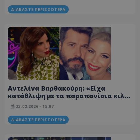
ΔΙΑΒΆΣΤΕ ΠΕΡΙΣΣΌΤΕΡΑ
Αντελίνα Βαρθακούρη: «Είχα
κατάθλιψη με τα παραπανίσια κιλά,
πήγα στο νοσοκομείο» – Πώς
23.02.2026 - 15:07
σχολίασε τον Good Job Nicky
ΔΙΑΒΆΣΤΕ ΠΕΡΙΣΣΌΤΕΡΑ