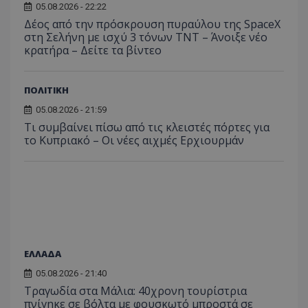
05.08.2026 - 22:22
Δέος από την πρόσκρουση πυραύλου της SpaceX
στη Σελήνη με ισχύ 3 τόνων TNT – Άνοιξε νέο
κρατήρα – Δείτε τα βίντεο
ASP.NET_SessionId
Microsoft Corporation
ΠΟΛΙΤΙΚΗ
themasports.tothemaonline.co
05.08.2026 - 21:59
Τι συμβαίνει πίσω από τις κλειστές πόρτες για
το Κυπριακό – Οι νέες αιχμές Ερχιουρμάν
ΕΛΛΑΔΑ
05.08.2026 - 21:40
VISITOR_PRIVACY_METADATA
YouTube
Τραγωδία στα Μάλια: 40χρονη τουρίστρια
.youtube.com
πνίγηκε σε βόλτα με φουσκωτό μπροστά σε