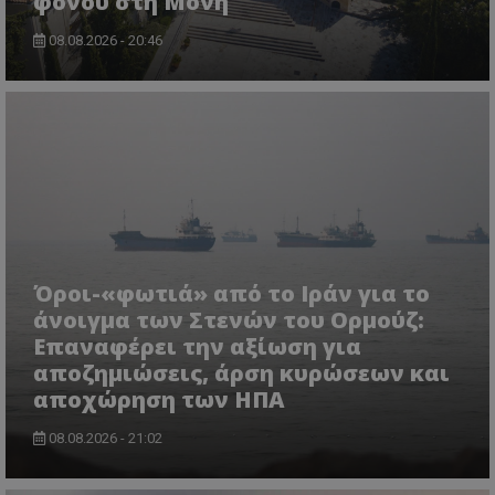
φόνου στη Μονή
08.08.2026 - 20:46
ASP.NET_SessionId
Microsoft Corporation
themasports.tothemaonline.co
Όροι-«φωτιά» από το Ιράν για το
άνοιγμα των Στενών του Ορμούζ:
Επαναφέρει την αξίωση για
αποζημιώσεις, άρση κυρώσεων και
αποχώρηση των ΗΠΑ
08.08.2026 - 21:02