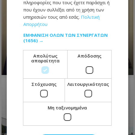
πληροφορίες που τους έχετε παράσχει ή
που έχουν συλλέξει από τη χρήση των
υπηρεσιών τους από εσάς.
Πολιτική
«Το πάρτι έχει τελειώσει»
Απορρήτου
διαμήνυσε ο Πρόεδρος
ΕΜΦΆΝΙΣΗ ΌΛΩΝ ΤΩΝ ΣΥΝΕΡΓΑΤΏΝ
Χριστοδουλίδης για διορισμούς -
(1656) →
Έστειλε μήνυμα σε ΔΗΣΥ-ΑΚΕΛ για
εκλογές
Απολύτως
Απόδοσης
απαραίτητα
08.08.2026 - 22:54
Στόχευσης
Λειτουργικότητας
Μη ταξινομημένα