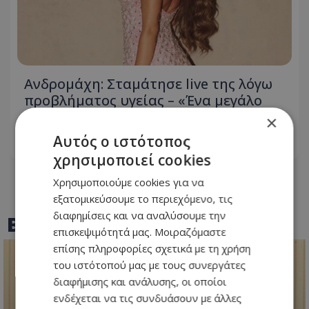
Ανδρομάχη: Σταμάτησε live της λόγω
προβλήματος υγείας – «Ένα μεγάλο
συγγνώμη από καρδιάς…»
×
Αυτός ο ιστότοπος
07.08.2026 - 14:01
χρησιμοποιεί cookies
Χρησιμοποιούμε cookies για να
εξατομικεύσουμε το περιεχόμενο, τις
διαφημίσεις και να αναλύσουμε την
BEST OF
TOTHEMAONLINE
επισκεψιμότητά μας. Μοιραζόμαστε
επίσης πληροφορίες σχετικά με τη χρήση
του ιστότοπού μας με τους συνεργάτες
διαφήμισης και ανάλυσης, οι οποίοι
ενδέχεται να τις συνδυάσουν με άλλες