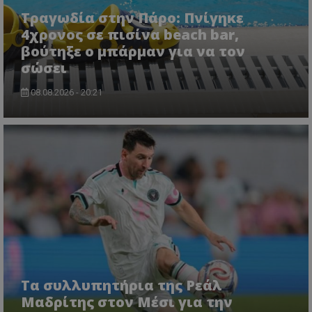
Τραγωδία στην Πάρο: Πνίγηκε
4χρονος σε πισίνα beach bar,
βούτηξε ο μπάρμαν για να τον
σώσει
08.08.2026 - 20:21
msToken
.tiktok.com
Τα συλλυπητήρια της Ρεάλ
Μαδρίτης στον Μέσι για την