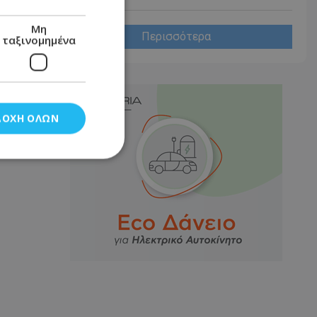
Μη
Περισσότερα
ταξινομημένα
ΔΟΧΉ ΌΛΩΝ
νομημένα
στη και τη
τητα cookies.
αποθηκεύει το
θεσης του χρήστη
 παρακολούθηση και
τα σύμφωνα με τον
ρρήτου των
ειών.