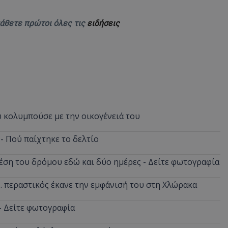
d
συνεδρία
Αυτό το cookie 
Microsoft Corporation
Doubleclick και
themasports.tothemaonline.com
μάθετε πρώτοι όλες τις
ειδήσεις
πληροφορίες σχ
με τον οποίο ο 
χρησιμοποιεί το
τυχόν διαφημίσ
έχει δει ο τελικ
επισκεφθεί τον 
_METADATA
5 μήνες 4
Αυτό το cookie 
YouTube
εβδομάδες
για να αποθηκεύ
.youtube.com
συγκατάθεση το
επιλογές απορρ
αλληλεπίδρασή 
 κολυμπούσε με την οικογένειά του
ιστοσελίδα. Κα
σχετικά με τη 
επισκέπτη σχετι
πολιτικές και ρ
 - Πού παίχτηκε το δελτίο
απορρήτου, εξα
οι προτιμήσεις 
μελλοντικές συν
έση του δρόμου εδώ και δύο ημέρες - Δείτε φωτογραφία
29 λεπτά 58
Αυτό το cookie 
Cloudflare Inc.
δευτερόλεπτα
για τη διάκρισ
.onesignal.com
... περαστικός έκανε την εμφάνισή του στη Χλώρακα
και ρομπότ. Αυτ
για τον ιστότοπ
κάνει έγκυρες α
 - Δείτε φωτογραφία
τη χρήση του ι
29 λεπτά 59
Αυτό το cookie 
Cloudflare Inc.