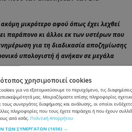
ι ακόμη μικρότερο αφού όπως έχει λεχθεί
ει παράπονο κι άλλοι εκ των υστέρων που
ι ενημέρωση για τη διαδικασία αποζημίωσης
ρονικό υπολογιστή ή ανήκαν σε μεγάλα
τότοπος χρησιμοποιεί cookies
δεχθεί συνολικά 250 παράπονα για αυτή
ookies για να εξατομικεύσουμε το περιεχόμενο, τις διαφημίσεις
επισκεψιμότητά μας. Μοιραζόμαστε επίσης πληροφορίες σχετικά
 τους συνεργάτες διαφήμισης και ανάλυσης, οι οποίοι ενδέχετα
ίσιο της συζήτησης στην Επιτροπή,
λλες πληροφορίες που τους έχετε παράσχει ή που έχουν συλλέξ
α για τα οποία ο Σύνδεσμος Καταναλωτών
ους από εσάς.
Πολιτική Απορρήτου
 επιστολές από το 2020 με τους αρμόδιους
ΩΝ ΤΩΝ ΣΥΝΕΡΓΑΤΏΝ
(1656) →