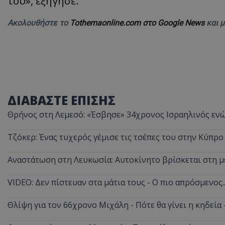
του», εξήγησε.
ASP.NET_SessionI
Ακολουθήστε το
Tothemaonline.com στο Google News
και 
VISITOR_PRIVACY
ΔΙΑΒΑΣΤΕ ΕΠΙΣΗΣ
Θρήνος στη Λεμεσό: «Έσβησε» 34χρονος Ισραηλινός ενώ
Τζόκερ: Ένας τυχερός γέμισε τις τσέπες του στην Κύπρο
Αναστάτωση στη Λευκωσία: Αυτοκίνητο βρίσκεται στη μ
__cf_bm
VIDEO: Δεν πίστευαν στα μάτια τους - Ο πιο απρόσμενος
Θλίψη για τον 66χρονο Μιχάλη - Πότε θα γίνει η κηδεία
__cf_bm