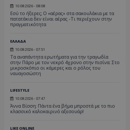
μήνας
χρησιμ
από το
10.08.2026 - 08:08
Analyti
διατήρ
Εσύ το ήξερες; Ο «αέρας» στα σακουλάκια με τα
κατάσ
πατατάκια δεν είναι αέρας -Τι περιέχουν στην
περιόδ
πραγματικότητα
σύνδεσ
ΕΛΛΑΔΑ
10.08.2026 - 07:51
Τα αναπάντητα ερωτήματα για την τραγωδία
στην Πάρο με τον νεκρό 4χρονο στην πισίνα: Στο
μικροσκόπιο οι κάμερες και ο ρόλος του
ναυαγοσώστη
LIFESTYLE
10.08.2026 - 07:47
Άννα Βίσση: Πάντα ένα βήμα μπροστά με το πιο
κλασσικό καλοκαιρινό αξεσουάρ!
LIKE ONLINE