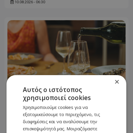
10.08.2026 - 06:30
×
Αυτός ο ιστότοπος
χρησιμοποιεί cookies
Nema Restaurant: Εκεί όπου η
Χρησιμοποιούμε cookies για να
μεσογειακή γαστρονομία γίνεται
εξατομικεύσουμε το περιεχόμενο, τις
εμπειρία στην καρδιά της Πάφου
διαφημίσεις και να αναλύσουμε την
επισκεψιμότητά μας. Μοιραζόμαστε
10.08.2026 - 06:28