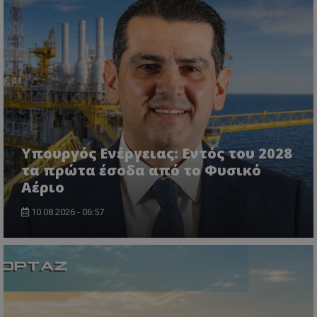
VISITOR_PRIVACY_METADATA
YouTube
.youtube.com
Υπουργός Ενέργειας: Εντός του 2028
τα πρώτα έσοδα από το Φυσικό
Αέριο
10.08.2026 - 06:57