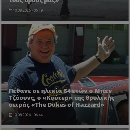
τους όρους μας»
10.08.2026 - 06:49
CookieScriptConsent
CookieScript
www.tothemaonline.com
Πέθανε σε ηλικία 84 ετών ο Μπεν
Τζόουνς, ο «Κούτερ» της θρυλικής
σειράς «The Dukes of Hazzard»
10.08.2026 - 06:44
usprivacy
.themasports.tothemaonline.co