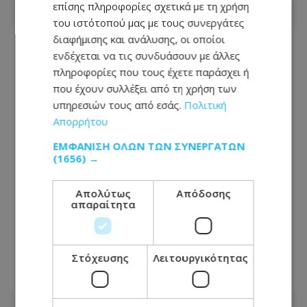
επίσης πληροφορίες σχετικά με τη χρήση
του ιστότοπού μας με τους συνεργάτες
διαφήμισης και ανάλυσης, οι οποίοι
ενδέχεται να τις συνδυάσουν με άλλες
πληροφορίες που τους έχετε παράσχει ή
που έχουν συλλέξει από τη χρήση των
υπηρεσιών τους από εσάς.
Πολιτική
Απορρήτου
ΕΜΦΆΝΙΣΗ ΌΛΩΝ ΤΩΝ ΣΥΝΕΡΓΑΤΏΝ
(1656) →
Απολύτως
Απόδοσης
απαραίτητα
Η Κύπρος του 2070: Όταν ένας στους
τρεις πολίτες θα είναι άνω των 65
ετών - Η δημογραφική βόμβα
Στόχευσης
Λειτουργικότητας
10.08.2026 - 06:25