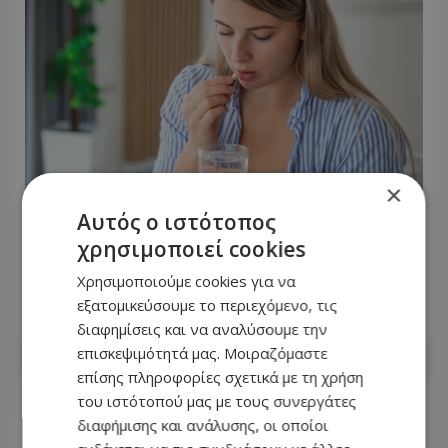
×
Αυτός ο ιστότοπος
Αντικαταθλιπτικά: Γιατί η διακοπή
χρησιμοποιεί cookies
τους προκαλεί φόβο – Πώς θα γίνει
σωστά και με ασφάλεια
Χρησιμοποιούμε cookies για να
εξατομικεύσουμε το περιεχόμενο, τις
06.08.2026 - 20:11
διαφημίσεις και να αναλύσουμε την
επισκεψιμότητά μας. Μοιραζόμαστε
επίσης πληροφορίες σχετικά με τη χρήση
του ιστότοπού μας με τους συνεργάτες
διαφήμισης και ανάλυσης, οι οποίοι