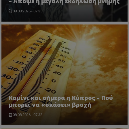
– Απόψε η μεγάλη εκδήλωση μνήμης
lifenewscy.tothemaonline.com
08.08.2026 - 07:35
msToken
.tiktok.com
Καμίνι και σήμερα η Κύπρος – Πού
μπορεί να «σκάσει» βροχή
08.08.2026 - 07:32