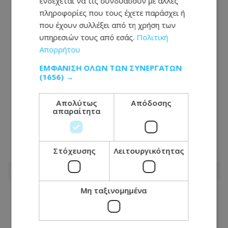
ενδέχεται να τις συνδυάσουν με άλλες
πληροφορίες που τους έχετε παράσχει ή
που έχουν συλλέξει από τη χρήση των
υπηρεσιών τους από εσάς.
Πολιτική
Απορρήτου
ΕΜΦΆΝΙΣΗ ΌΛΩΝ ΤΩΝ ΣΥΝΕΡΓΑΤΏΝ
(1656) →
Απολύτως
Απόδοσης
Το παρεξηγημένο αιθέριο έλαιο που
απαραίτητα
κρατά μακριά τα κουνούπια για 3
ώρες
Στόχευσης
Λειτουργικότητας
06.08.2026 - 07:18
Μη ταξινομημένα