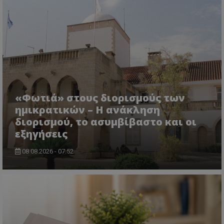
«Φωτιά» στους διορισμούς των
ASP.NET_SessionId
Microsoft Corporation
ημικρατικών – Η ανάκληση
themasports.tothemaonline.co
διορισμού, το ασυμβίβαστο και οι
εξηγήσεις
08.08.2026 - 07:52