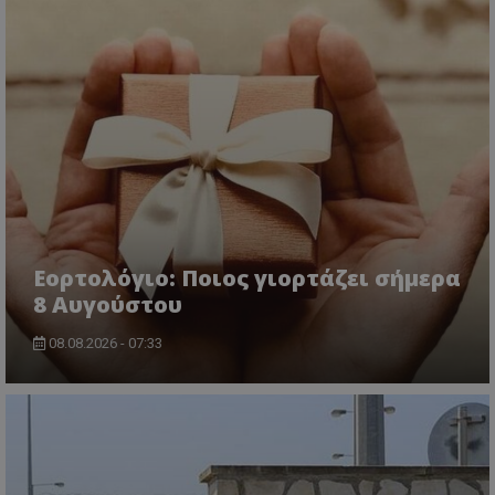
CookieScriptConsent
CookieScript
www.tothemaonline.com
Εορτολόγιο: Ποιος γιορτάζει σήμερα
8 Αυγούστου
08.08.2026 - 07:33
usprivacy
.themasports.tothemaonline.co