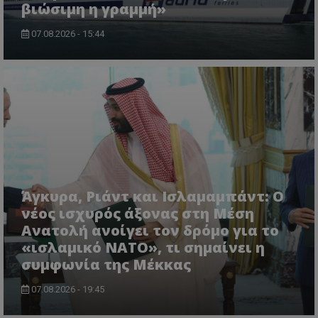
msToken
.tiktok.com
βιώσιμη η γραμμή»
07.08.2026 - 15:44
Άγκυρα, Ριάντ και Ισλαμαμπάντ: Ο
CookieScriptConsent
CookieScript
νέος ισχυρός άξονας στη Μέση
www.tothemaonline.com
Ανατολή ανοίγει τον δρόμο για το
«ισλαμικό ΝΑΤΟ», τι σημαίνει η
συμφωνία της Μέκκας
07.08.2026 - 19:45