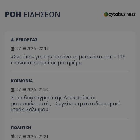
ΡΟΗ
ΕΙΔΗΣΕΩΝ
usprivacy
.themasports.tothemaonline.co
Α. ΡΕΠΟΡΤΑΖ
07.08.2026 - 22:19
«Σκούπα» για την παράνομη μετανάστευση - 119
επαναπατρισμοί σε μία ημέρα
ΚΟΙΝΩΝΙΑ
07.08.2026 - 21:50
Στα οδοφράγματα της Λευκωσίας οι
μοτοσικλετιστές - Συγκίνηση στο οδοιπορικό
Ισαάκ-Σολωμού
Προμηθευτής
Ονοματεπώνυμο
Λήξη
Περιγραφή
Προμηθευτής
/
Πεδίο
/
Ονοματεπώνυμο
Λήξη
Περιγραφή
Πεδίο
Προμηθευτής
/
Ονοματεπώνυμο
Λήξη
Περιγ
ΠΟΛΙΤΙΚΗ
A_1283
gml-grp.com
2 μήνες 4
Αυτό το cook
Πεδίο
εβδομάδες
χρησιμοποιείτ
mid
1
Αυτό είναι ένα
Meta
την
07.08.2026 - 21:21
χρόνος
cookie
_ga_7ZKH09CT69
Platform Inc.
.tothemaonline.com
1 χρόνος 1
Αυτό τ
Προμηθευτής
/