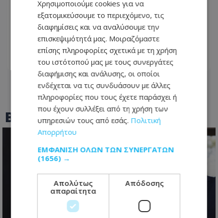
Χρησιμοποιούμε cookies για να
Έλληνας ηθοποιός δίνει μάχη με τον
εξατομικεύσουμε το περιεχόμενο, τις
καρκίνο - «Πάμε για νέα θεραπεία» - Η
διαφημίσεις και να αναλύσουμε την
φωτογραφία που ανέβασε από το
επισκεψιμότητά μας. Μοιραζόμαστε
νοσοκομείο
επίσης πληροφορίες σχετικά με τη χρήση
του ιστότοπού μας με τους συνεργάτες
06.08.2026 - 21:08
διαφήμισης και ανάλυσης, οι οποίοι
ενδέχεται να τις συνδυάσουν με άλλες
πληροφορίες που τους έχετε παράσχει ή
που έχουν συλλέξει από τη χρήση των
BEST OF
TOTHEMAONLINE
υπηρεσιών τους από εσάς.
Πολιτική
Απορρήτου
ΕΜΦΆΝΙΣΗ ΌΛΩΝ ΤΩΝ ΣΥΝΕΡΓΑΤΏΝ
(1656) →
Απολύτως
Απόδοσης
απαραίτητα