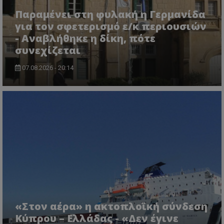
Παραμένει στη φυλακή η Γερμανίδα
για τον σφετερισμό ε/κ περιουσιών
- Αναβλήθηκε η δίκη, πότε
συνεχίζεται
07.08.2026 - 20:14
ASP.NET_SessionId
Microsoft Corporation
lifenewscy.tothemaonline.com
«Στον αέρα» η ακτοπλοϊκή σύνδεση
Κύπρου – Ελλάδας - «Δεν έγινε