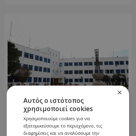
×
Αυτός ο ιστότοπος
«Κράτος Μαφία»: Η υπόθεση
Δρουσιώτη διερευνάται κατόπιν
χρησιμοποιεί cookies
καταγγελίας - Όσα αναφέρει η
Χρησιμοποιούμε cookies για να
Αστυνομία
εξατομικεύσουμε το περιεχόμενο, τις
διαφημίσεις και να αναλύσουμε την
08.08.2026 - 19:29