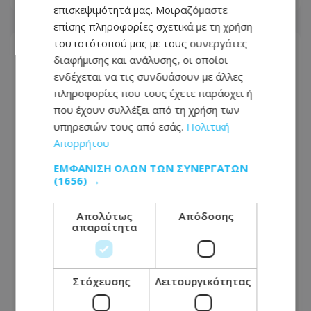
επισκεψιμότητά μας. Μοιραζόμαστε
επίσης πληροφορίες σχετικά με τη χρήση
του ιστότοπού μας με τους συνεργάτες
διαφήμισης και ανάλυσης, οι οποίοι
ενδέχεται να τις συνδυάσουν με άλλες
πληροφορίες που τους έχετε παράσχει ή
που έχουν συλλέξει από τη χρήση των
υπηρεσιών τους από εσάς.
Πολιτική
Απορρήτου
ΕΜΦΆΝΙΣΗ ΌΛΩΝ ΤΩΝ ΣΥΝΕΡΓΑΤΏΝ
(1656) →
Απολύτως
Απόδοσης
απαραίτητα
Απόπειρα Φόνου: Ξεκαθαρίζει η Ιερά
Μονή Αγ. Νεοφύτου - «Τέσσερα χρόνια
αρνούνταν να παραδώσει το
δωμάτιο»
Στόχευσης
Λειτουργικότητας
08.08.2026 - 19:09