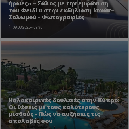
ήρωες» – Σάλος με την εμφάνιση
του Φειδία στην εκδήλωση Ισαάκ–
Σολωμού - Φωτογραφίες
09.08.2026 - 09:30
ASP.NET_SessionId
Microsoft Corporation
lifenewscy.tothemaonline.com
Καλοκαιρινές δουλειές στην Κύπρο:
Οι θέσεις με τους καλύτερους
msToken
.tiktok.com
μισθούς - Πώς να αυξήσεις τις
απολαβές σου