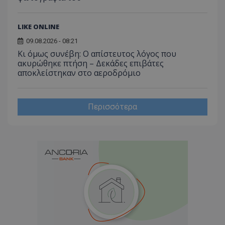
_ga_J7RS52TMNC
.tothemaonline.com
1 χρόνος 1
Αυτό τ
μήνας
χρησιμ
από το
LIKE ONLINE
Analyti
διατήρ
09.08.2026 - 08:21
κατάσ
περιόδ
Κι όμως συνέβη: Ο απίστευτος λόγος που
σύνδεσ
ακυρώθηκε πτήση – Δεκάδες επιβάτες
αποκλείστηκαν στο αεροδρόμιο
Περισσότερα