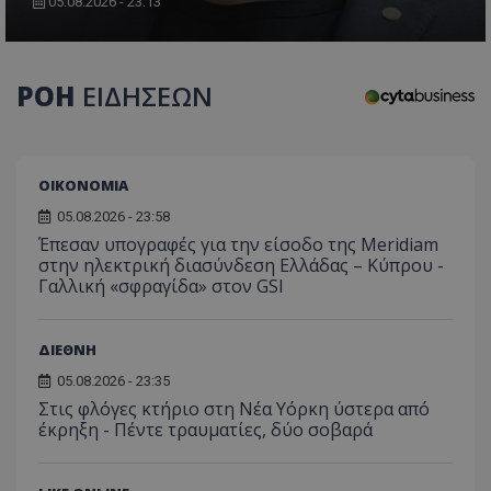
05.08.2026 - 23:13
ΡΟΗ
ΕΙΔΗΣΕΩΝ
CookieScriptConsent
CookieScript
www.tothemaonline.com
ΟΙΚΟΝΟΜΙΑ
05.08.2026 - 23:58
Έπεσαν υπογραφές για την είσοδο της Meridiam
στην ηλεκτρική διασύνδεση Ελλάδας – Κύπρου -
Γαλλική «σφραγίδα» στον GSI
ΔΙΕΘΝΗ
usprivacy
.themasports.tothemaonline.co
05.08.2026 - 23:35
Στις φλόγες κτήριο στη Νέα Υόρκη ύστερα από
έκρηξη - Πέντε τραυματίες, δύο σοβαρά