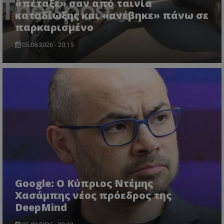
«πέταξε» σαν από ταινία
καταδίωξης και «ανέβηκε» πάνω σε
παρκαρισμένο
05.08.2026 - 20:15
msToken
.tiktok.com
Google: Ο Κύπριος Ντέμης
Χασάμπης νέος πρόεδρος της
DeepMind