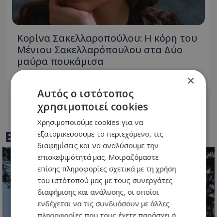
Κορίνα Σακελλαροπούλου: Η κόρη του
Μένιου Σακελλαρόπουλου στα Δύο
μαύρα πουκάμισα
×
05.08.2026 - 08:25
Αυτός ο ιστότοπος
χρησιμοποιεί cookies
Χρησιμοποιούμε cookies για να
BEST OF
TOTHEMAONLINE
εξατομικεύσουμε το περιεχόμενο, τις
διαφημίσεις και να αναλύσουμε την
επισκεψιμότητά μας. Μοιραζόμαστε
επίσης πληροφορίες σχετικά με τη χρήση
του ιστότοπού μας με τους συνεργάτες
διαφήμισης και ανάλυσης, οι οποίοι
ενδέχεται να τις συνδυάσουν με άλλες
πληροφορίες που τους έχετε παράσχει ή