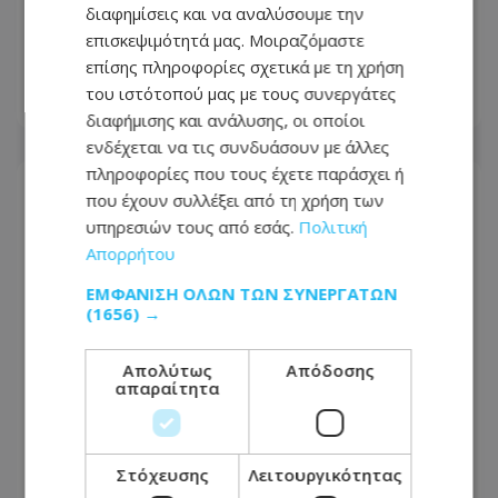
όσους είχαν ανάγκη»: Συγκλονίζει η
διαφημίσεις και να αναλύσουμε την
οικογένεια της Βρετανίδας που
επισκεψιμότητά μας. Μοιραζόμαστε
βρέθηκε νεκρή σε βαλίτσα
επίσης πληροφορίες σχετικά με τη χρήση
του ιστότοπού μας με τους συνεργάτες
06.08.2026 - 22:54
διαφήμισης και ανάλυσης, οι οποίοι
ενδέχεται να τις συνδυάσουν με άλλες
πληροφορίες που τους έχετε παράσχει ή
που έχουν συλλέξει από τη χρήση των
υπηρεσιών τους από εσάς.
Πολιτική
Απορρήτου
ΕΜΦΆΝΙΣΗ ΌΛΩΝ ΤΩΝ ΣΥΝΕΡΓΑΤΏΝ
(1656) →
Απολύτως
Απόδοσης
απαραίτητα
Στόχευσης
Λειτουργικότητας
Πώς έγινε η τραγωδία με την νεκρή