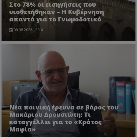
Στο 78% οι εισηγήσεις που
βασικές λειτουργίες του ιστότοπου, όπως τη
σύνδεση χρήστη και τη διαχείριση λογαριασμού.
υιοθετήθηκαν – Η Κυβέρνηση
Ο ιστότοπος δεν μπορεί να χρησιμοποιηθεί σωστά
απαντά για το Γνωμοδοτικό
χωρίς τα απολύτως απαραίτητα cookies.
Ονοματεπώνυμο
Προμηθευτής
/
Πεδίο
08.08.2026 - 13:41
usprivacy
.lifenewscy.tothemaonline.com
ASP.NET_SessionId
Microsoft Corporation
Νέα ποινική έρευνα σε βάρος του
themasports.tothemaonline.co
Μακάριου Δρουσιώτη: Τι
καταγγέλλει για το «Κράτος
Μαφία»