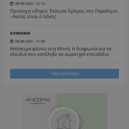
έχουν 
08.08.2026 - 12:14
Προσοχή οδηγοί: Έκλεισε δρόμος στο Παραλίμνι
_ga_J7RS52TMNC
.tothemaonline.com
1 χρόνος 1
Αυτό τ
μήνας
χρησιμ
–Αυτός είναι ο λόγος
από το
Analyti
διατήρ
κατάσ
ΚΟΙΝΩΝΙΑ
περιόδ
σύνδεσ
08.08.2026 - 11:38
Απόπειρα φόνου στη Μονή: Η διαφωνία για τα
κλειδιά που κατέληξε σε αιματηρό επεισόδιο
Περισσότερα