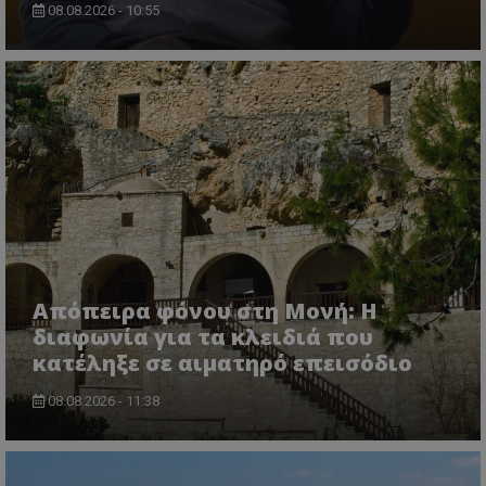
08.08.2026 - 10:55
VISITOR_PRIVACY_METADATA
YouTube
.youtube.com
Απόπειρα φόνου στη Μονή: Η
διαφωνία για τα κλειδιά που
κατέληξε σε αιματηρό επεισόδιο
08.08.2026 - 11:38