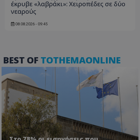
έκρυβε «λαβράκι»: Χειροπέδες σε δύο
νεαρούς
08.08.2026 - 09:45
ASP.NET_SessionId
Microsoft Corporation
themasports.tothemaonline.co
BEST OF
TOTHEMAONLINE
VISITOR_PRIVACY_METADATA
YouTube
.youtube.com
Στο 78% οι εισηγήσεις που