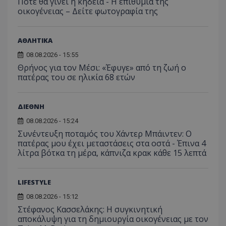
Πότε θα γίνει η κηδεία - Η επιθυμία της
C
1 μήνας
Αυτό τ
Adform
οικογένειας – Δείτε φωτογραφία της
guest_id
1 χρόνος 1
Αυτό
Twitter Inc.
χρησιμ
.adform.net
μήνας
ρυθμ
.twitter.com
για τον
το Tw
προσδι
αναγ
συχνότ
ΑΘΛΗΤΙΚΑ
να π
επισκέ
τον 
τον τρ
του 
08.08.2026 - 15:55
οποίο 
επισκέπ
Θρήνος για τον Μέσι: «Έφυγε» από τη ζωή ο
πρόσβα
πατέρας του σε ηλικία 68 ετών
ιστοσε
Συλλέγε
για τις
του χρ
ΔΙΕΘΝΗ
ιστοσε
ποιες σ
08.08.2026 - 15:24
έχουν 
Συνέντευξη ποταμός του Χάντερ Μπάιντεν: Ο
_ga_J7RS52TMNC
.tothemaonline.com
1 χρόνος 1
Αυτό τ
πατέρας μου έχει μεταστάσεις στα οστά - Έπινα 4
μήνας
χρησιμ
από το
λίτρα βότκα τη μέρα, κάπνιζα κρακ κάθε 15 λεπτά
Analyti
διατήρ
κατάσ
περιόδ
LIFESTYLE
σύνδεσ
08.08.2026 - 15:12
Στέφανος Κασσελάκης: Η συγκινητική
αποκάλυψη για τη δηµιουργία οικογένειας με τον