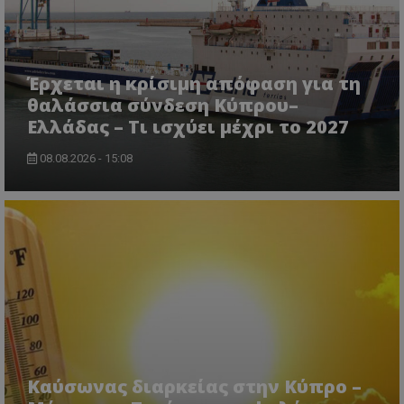
CookieScriptConsent
CookieScript
www.tothemaonline.com
Έρχεται η κρίσιμη απόφαση για τη
θαλάσσια σύνδεση Κύπρου–
Ελλάδας – Τι ισχύει μέχρι το 2027
08.08.2026 - 15:08
usprivacy
.themasports.tothemaonline.co
Καύσωνας διαρκείας στην Κύπρο –