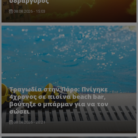
υδράργυρος
08.08.2026 - 15:03
Τραγωδία στην Πάρο: Πνίγηκε
4χρονος σε πισίνα beach bar,
βούτηξε ο μπάρμαν για να τον
σώσει
08.08.2026 - 20:21