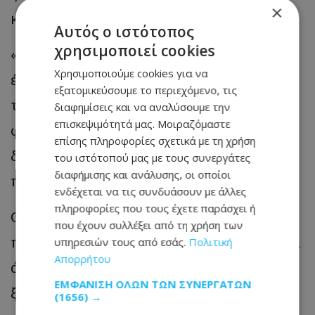
×
καταγγελία με τη δέουσα σοβαρότητα.
Αυτός ο ιστότοπος
χρησιμοποιεί cookies
«Είχα την αίσθηση ότι το ξενοδοχείο
Χρησιμοποιούμε cookies για να
έδινε προτεραιότητα στην ομάδα. Λόγω
εξατομικεύσουμε το περιεχόμενο, τις
του προφίλ των ποδοσφαιριστών,
διαφημίσεις και να αναλύσουμε την
επισκεψιμότητά μας. Μοιραζόμαστε
φαινόταν σαν να αντιμετωπίζονταν
επίσης πληροφορίες σχετικά με τη χρήση
διαφορετικά από τους υπόλοιπους
του ιστότοπού μας με τους συνεργάτες
διαφήμισης και ανάλυσης, οι οποίοι
πελάτες», δήλωσε.
ενδέχεται να τις συνδυάσουν με άλλες
πληροφορίες που τους έχετε παράσχει ή
Ο ίδιος εξέφρασε ακόμη τον φόβο ότι ο
που έχουν συλλέξει από τη χρήση των
παίκτης θα μπορούσε να προσεγγίσει και
υπηρεσιών τους από εσάς.
Πολιτική
Απορρήτου
άλλα ανήλικα παιδιά που διέμεναν στο
ΕΜΦΆΝΙΣΗ ΌΛΩΝ ΤΩΝ ΣΥΝΕΡΓΑΤΏΝ
ξενοδοχείο.
(1656) →