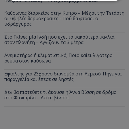
Κύπρου–Ελλάδας – Τι ισχύει μέχρι το 2027
Καύσωνας διαρκείας στην Κύπρο – Μέχρι την Τετάρτη
Απολύτως απαραίτητα
Απόδοσης
οι υψηλές θερμοκρασίες - Πού θα φτάσει ο
Στόχευσης
Λειτουργικότητας
υδράργυρος
Μη ταξινομημένα
Στο Γκίνες μία Ινδή που έχει τα μακρύτερα μαλλιά
Τα απολύτως απαραίτητα cookies επιτρέπουν
στον πλανήτη – Αγγίζουν τα 3 μέτρα
βασικές λειτουργίες του ιστότοπου, όπως τη
σύνδεση χρήστη και τη διαχείριση λογαριασμού.
Ο ιστότοπος δεν μπορεί να χρησιμοποιηθεί σωστά
Ανεμιστήρας ή κλιματιστικό; Ποιο καίει λιγότερο
χωρίς τα απολύτως απαραίτητα cookies.
ρεύμα στον καύσωνα
Ονοματεπώνυμο
Προμηθευτής
/
Πεδίο
Εφιάλτης για 23χρονο διανομέα στη Λεμεσό: Πήγε για
usprivacy
.lifenewscy.tothemaonline.com
παραγγελία και έπεσε σε ληστές
Δεν θα πιστεύετε τι άκουσε η Άννα Βίσση σε δρόμο
στο Φισκάρδο – Δείτε βίντεο