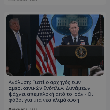
msToken
.tiktok.com
Ανάλυση: Γιατί ο αρχηγός των
αμερικανικών Ενόπλων Δυνάμεων
ψάχνει απεμπλοκή από το Ιράν - Οι
CookieScriptConsent
CookieScript
www.tothemaonline.com
φόβοι για μια νέα κλιμάκωση
08.08.2026 - 18:31