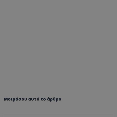
ASP.NET_SessionId
Microsoft Corporation
themasports.tothemaonline.co
VISITOR_PRIVACY_METADATA
YouTube
.youtube.com
Μοιράσου αυτό το άρθρο