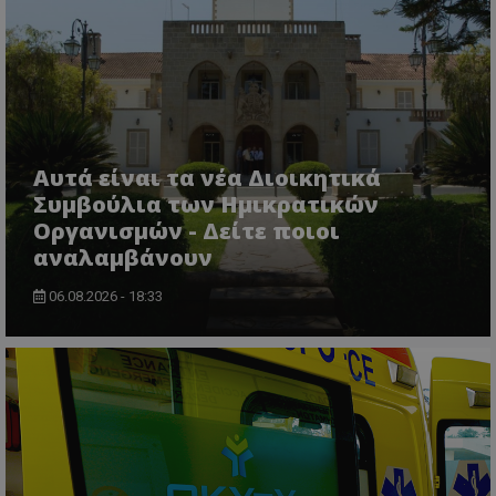
msToken
.tiktok.com
Αυτά είναι τα νέα Διοικητικά
Συμβούλια των Ημικρατικών
Οργανισμών - Δείτε ποιοι
αναλαμβάνουν
06.08.2026 - 18:33
CookieScriptConsent
CookieScript
www.tothemaonline.com