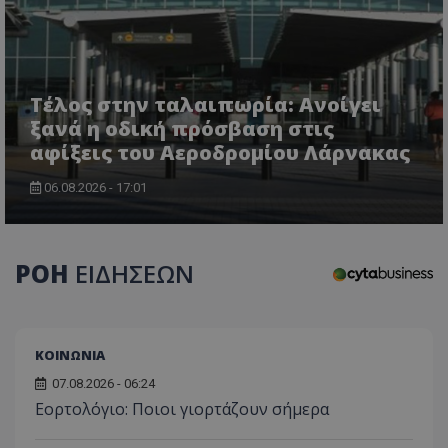
τον 
τον τρ
του 
οποίο 
επισκέπ
πρόσβα
ιστοσε
Συλλέγε
για τις
Τέλος στην ταλαιπωρία: Ανοίγει
του χρ
ιστοσε
ξανά η οδική πρόσβαση στις
ποιες σ
αφίξεις του Αεροδρομίου Λάρνακας
έχουν 
_ga_J7RS52TMNC
.tothemaonline.com
1 χρόνος 1
Αυτό τ
06.08.2026 - 17:01
μήνας
χρησιμ
από το
Analyti
διατήρ
κατάσ
περιόδ
ΡΟΗ
ΕΙΔΗΣΕΩΝ
σύνδεσ
ΚΟΙΝΩΝΙΑ
07.08.2026 - 06:24
Εορτολόγιο: Ποιοι γιορτάζουν σήμερα