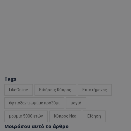
Tags
LikeOnline
Ειδήσεις Κύπρος
Επιστήμονες
έφτιαξαν ψωμί με προζύμι
μαγιά
μούμια 5000 ετών
Κύπρος Νέα
Είδηση
Μοιράσου αυτό το άρθρο