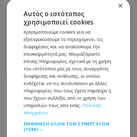
×
06.08.2026 - 20:55
Αυτός ο ιστότοπος
χρησιμοποιεί cookies
Χρησιμοποιούμε cookies για να
εξατομικεύσουμε το περιεχόμενο, τις
διαφημίσεις και να αναλύσουμε την
επισκεψιμότητά μας. Μοιραζόμαστε
επίσης πληροφορίες σχετικά με τη χρήση
του ιστότοπού μας με τους συνεργάτες
διαφήμισης και ανάλυσης, οι οποίοι
ενδέχεται να τις συνδυάσουν με άλλες
πληροφορίες που τους έχετε παράσχει ή
που έχουν συλλέξει από τη χρήση των
υπηρεσιών τους από εσάς.
Πολιτική
Νοσηλευτής ακινητοποίησε βίαιο
Απορρήτου
ασθενή με λαβές ζίου-ζίτσου στην
Αυσραλία - Δείτε βίντεο
ΕΜΦΆΝΙΣΗ ΌΛΩΝ ΤΩΝ ΣΥΝΕΡΓΑΤΏΝ
(1656) →
06.08.2026 - 19:25