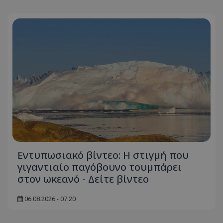
ASP.NET_SessionId
Microsoft Corporation
themasports.tothemaonline.co
VISITOR_PRIVACY_METADATA
YouTube
Εντυπωσιακό βίντεο: Η στιγμή που
.youtube.com
γιγαντιαίο παγόβουνο τουμπάρει
στον ωκεανό - Δείτε βίντεο
06.08.2026 - 07:20