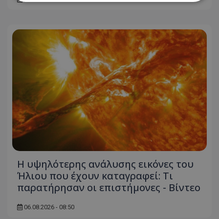
Απολύτως απαραίτητα
Απόδοσης
Στόχευσης
Λειτουργικότητας
Μη ταξινομημένα
Τα απολύτως απαραίτητα cookies επιτρέπουν
βασικές λειτουργίες του ιστότοπου, όπως τη
σύνδεση χρήστη και τη διαχείριση λογαριασμού.
Ο ιστότοπος δεν μπορεί να χρησιμοποιηθεί σωστά
χωρίς τα απολύτως απαραίτητα cookies.
Ονοματεπώνυμο
Προμηθευτής
/
Πεδίο
usprivacy
.lifenewscy.tothemaonline.com
Η υψηλότερης ανάλυσης εικόνες του
Ήλιου που έχουν καταγραφεί: Τι
παρατήρησαν οι επιστήμονες - Βίντεο
06.08.2026 - 08:50