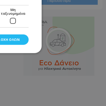
Περισσότερα
Μη
ταξινομημένα
ΔΟΧΉ ΌΛΩΝ
νομημένα
στη και τη
τητα cookies.
αποθηκεύει το
θεσης του χρήστη
 παρακολούθηση και
τα σύμφωνα με τον
ρρήτου των
ειών.