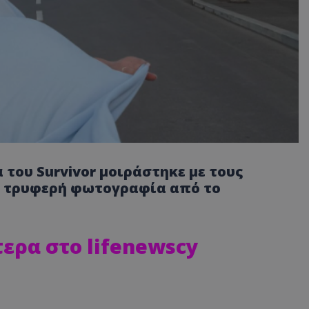
 του Survivor μοιράστηκε με τους
ρα τρυφερή φωτογραφία από το
ερα στο lifenewscy