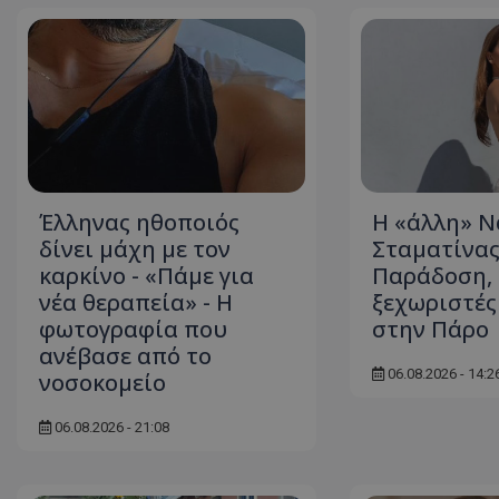
ASP.NET_SessionI
VISITOR_PRIVACY
Έλληνας ηθοποιός
Η «άλλη» Ν
δίνει μάχη με τον
Σταματίνας
καρκίνο - «Πάμε για
Παράδοση, 
νέα θεραπεία» - Η
ξεχωριστές
φωτογραφία που
στην Πάρο
ανέβασε από το
06.08.2026 - 14:2
νοσοκομείο
__cf_bm
06.08.2026 - 21:08
__cf_bm