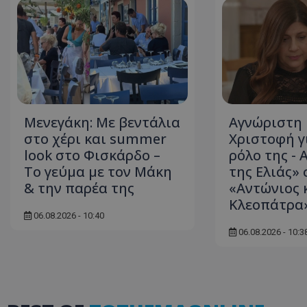
ASP.NET_SessionI
Μενεγάκη: Με βεντάλια
Αγνώριστη 
στο χέρι και summer
Χριστοφή γ
msToken
look στο Φισκάρδο –
ρόλο της - 
Το γεύμα με τον Μάκη
της Ελιάς» 
& την παρέα της
«Αντώνιος 
Κλεοπάτρα
06.08.2026 - 10:40
06.08.2026 - 10:3
CookieScriptConse