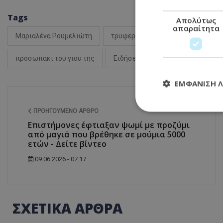
Tags
Απολύτως
απαραίτητα
Μαριαλένα Ρουμελιώτη
τρυφερή φωτογραφία
μαιευ
προσωπάκι του γιου της
Ειδήσεις Κύπρος
ΕΜΦΆΝΙΣΗ 
ΠΡΟΗΓΟΎΜΕΝΟ ΆΡΘΡΟ
Επιστήμονες έφτιαξαν ψωμί με προζύμι
Απολύτω
από μαγιά που βρέθηκε σε μούμια 5000
ετών - Δείτε βίντεο
Τα απολύτως απαραί
διαχείριση λογαρια
09.06.2026 - 07:17
Ονοματεπώνυμο
usprivacy
ΣΧΕΤΙΚΑ ΑΡΘΡΑ