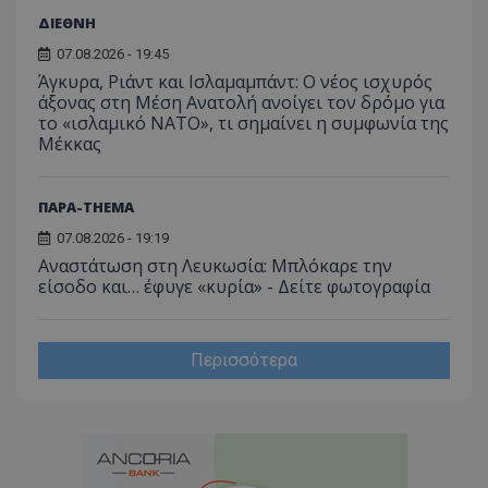
περιόδ
ενσω
σύνδεσ
ΔΙΕΘΝΗ
βίντε
C
1 μήνας
Αυτό τ
Adform
07.08.2026 - 19:45
guest_id
1 χρόνος 1
Αυτό
Twitter Inc.
χρησιμ
.adform.net
μήνας
ρυθμ
.twitter.com
Άγκυρα, Ριάντ και Ισλαμαμπάντ: Ο νέος ισχυρός
για τον
το Tw
προσδι
άξονας στη Μέση Ανατολή ανοίγει τον δρόμο για
αναγ
συχνότ
να π
το «ισλαμικό ΝΑΤΟ», τι σημαίνει η συμφωνία της
επισκέ
τον 
Μέκκας
τον τρ
του 
οποίο 
επισκέπ
πρόσβα
ιστοσε
ΠΑΡΑ-THEMA
Συλλέγε
για τις
07.08.2026 - 19:19
του χρ
Αναστάτωση στη Λευκωσία: Μπλόκαρε την
ιστοσε
ποιες σ
είσοδο και… έφυγε «κυρία» - Δείτε φωτογραφία
έχουν 
_ga_J7RS52TMNC
.tothemaonline.com
1 χρόνος 1
Αυτό τ
μήνας
χρησιμ
από το
Περισσότερα
Analyti
διατήρ
κατάσ
περιόδ
σύνδεσ