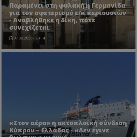
Παραμένει στη φυλακή η Γερμανίδα
για τον σφετερισμό ε/κ περιουσιών
- Αναβλήθηκε η δίκη, πότε
συνεχίζεται
07.08.2026 - 20:14
msToken
.tiktok.com
«Στον αέρα» η ακτοπλοϊκή σύνδεση
Κύπρου – Ελλάδας - «Δεν έγινε