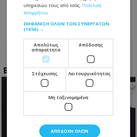
Έλληνας ηθοποιός δίνει μάχη με τον
υπηρεσιών τους από εσάς.
Πολιτική
καρκίνο - «Πάμε για νέα θεραπεία» - Η
Απορρήτου
φωτογραφία που ανέβασε από το
νοσοκομείο
ΕΜΦΆΝΙΣΗ ΌΛΩΝ ΤΩΝ ΣΥΝΕΡΓΑΤΏΝ
(1656) →
06.08.2026 - 21:08
Απολύτως
Απόδοσης
απαραίτητα
BEST OF
TOTHEMAONLINE
Στόχευσης
Λειτουργικότητας
Μη ταξινομημένα
ΑΠΟΔΟΧΉ ΌΛΩΝ