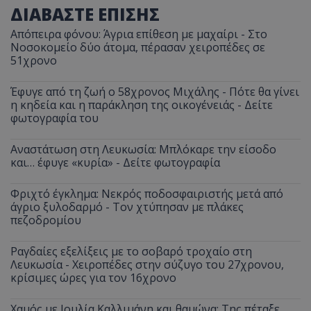
ΔΙΑΒΑΣΤΕ ΕΠΙΣΗΣ
Απόπειρα φόνου: Άγρια επίθεση με μαχαίρι - Στο
Νοσοκομείο δύο άτομα, πέρασαν χειροπέδες σε
51χρονο
Έφυγε από τη ζωή ο 58χρονος Μιχάλης - Πότε θα γίνει
η κηδεία και η παράκληση της οικογένειάς - Δείτε
φωτογραφία του
Αναστάτωση στη Λευκωσία: Μπλόκαρε την είσοδο
και… έφυγε «κυρία» - Δείτε φωτογραφία
Φριχτό έγκλημα: Νεκρός ποδοσφαιριστής μετά από
άγριο ξυλοδαρμό - Τον χτύπησαν με πλάκες
πεζοδρομίου
Ραγδαίες εξελίξεις με το σοβαρό τροχαίο στη
Λευκωσία - Χειροπέδες στην σύζυγο του 27χρονου,
κρίσιμες ώρες για τον 16χρονο
Χαμός με Ιουλία Καλλιμάνη και θαμώνα: Της πέταξε