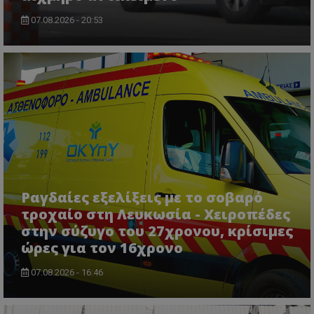
07.08.2026 - 20:53
ASP.NET_SessionId
Microsoft Corporation
themasports.tothemaonline.co
Ραγδαίες εξελίξεις με το σοβαρό
τροχαίο στη Λευκωσία - Χειροπέδες
στην σύζυγο του 27χρονου, κρίσιμες
ώρες για τον 16χρονο
07.08.2026 - 16:46
VISITOR_PRIVACY_METADATA
YouTube
.youtube.com