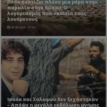
Πόσο κοστίζει πλέον μια μέρα στην
lifenewscy.tothemaonline.com
παραλία στην Κύπρο; Ο
λογαριασμός που «καίει» τους
λουόμενους
08.08.2026 - 07:24
msToken
.tiktok.com
Ισαάκ και Σολωμού δεν ξεχάστηκαν
– Απόψε η μεγάλη εκδήλωση μνήμης