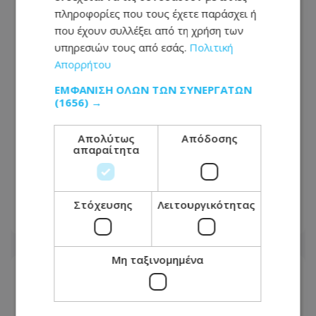
πληροφορίες που τους έχετε παράσχει ή
που έχουν συλλέξει από τη χρήση των
υπηρεσιών τους από εσάς.
Πολιτική
Απορρήτου
ΕΜΦΆΝΙΣΗ ΌΛΩΝ ΤΩΝ ΣΥΝΕΡΓΑΤΏΝ
(1656) →
Απολύτως
Απόδοσης
απαραίτητα
Απόπειρα φόνου: Άγρια επίθεση με
μαχαίρι - Στο Νοσοκομείο δύο άτομα,
πέρασαν χειροπέδες σε 51χρονο
Στόχευσης
Λειτουργικότητας
07.08.2026 - 20:26
Μη ταξινομημένα