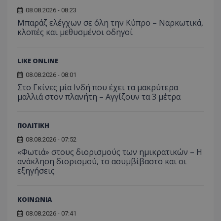
από 
του χρήστη γ
Analyti
για ν
ανάλυση των
08.08.2026 - 08:23
διατήρ
παρα
επιδόσεων.
κατάσ
Μπαράζ ελέγχων σε όλη την Κύπρο – Ναρκωτικά,
προβ
περιόδ
ενσω
κλοπές και μεθυσμένοι οδηγοί
σύνδεσ
βίντε
C
1 μήνας
Αυτό τ
Adform
guest_id
1 χρόνος 1
Αυτό
Twitter Inc.
χρησιμ
.adform.net
μήνας
ρυθμ
.twitter.com
LIKE ONLINE
για τον
το Tw
προσδι
αναγ
συχνότ
08.08.2026 - 08:01
να π
επισκέ
τον 
Στο Γκίνες μία Ινδή που έχει τα μακρύτερα
τον τρ
του 
μαλλιά στον πλανήτη – Αγγίζουν τα 3 μέτρα
οποίο 
επισκέπ
πρόσβα
ιστοσε
Συλλέγε
ΠΟΛΙΤΙΚΗ
για τις
του χρ
08.08.2026 - 07:52
ιστοσε
«Φωτιά» στους διορισμούς των ημικρατικών – Η
ποιες σ
έχουν 
ανάκληση διορισμού, το ασυμβίβαστο και οι
εξηγήσεις
_ga_J7RS52TMNC
.tothemaonline.com
1 χρόνος 1
Αυτό τ
μήνας
χρησιμ
από το
Analyti
ΚΟΙΝΩΝΙΑ
διατήρ
κατάσ
περιόδ
08.08.2026 - 07:41
σύνδεσ