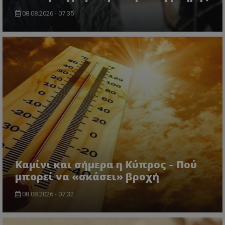
08.08.2026 - 07:35
CookieScriptConsent
CookieScript
www.tothemaonline.com
Καμίνι και σήμερα η Κύπρος – Πού
μπορεί να «σκάσει» βροχή
usprivacy
.themasports.tothemaonline.co
08.08.2026 - 07:32