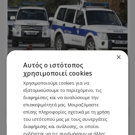
×
Αυτός ο ιστότοπος
χρησιμοποιεί cookies
Μοναχός ο δράστης της απόπειρας
φόνου - Επιτέθηκε σε δύο άτομα με
Χρησιμοποιούμε cookies για να
αιχμηρό αντικείμενο
εξατομικεύσουμε το περιεχόμενο, τις
διαφημίσεις και να αναλύσουμε την
07.08.2026 - 20:53
επισκεψιμότητά μας. Μοιραζόμαστε
επίσης πληροφορίες σχετικά με τη χρήση
του ιστότοπού μας με τους συνεργάτες
διαφήμισης και ανάλυσης, οι οποίοι
ενδέχεται να τις συνδυάσουν με άλλες