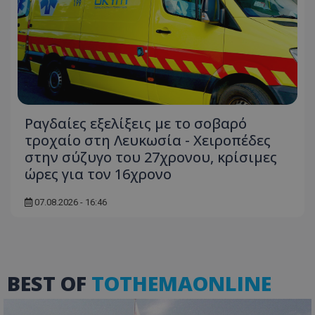
Ραγδαίες εξελίξεις με το σοβαρό
τροχαίο στη Λευκωσία - Χειροπέδες
ASP.NET_SessionId
Microsoft Corporation
themasports.tothemaonline.co
στην σύζυγο του 27χρονου, κρίσιμες
ώρες για τον 16χρονο
07.08.2026 - 16:46
BEST OF
TOTHEMAONLINE