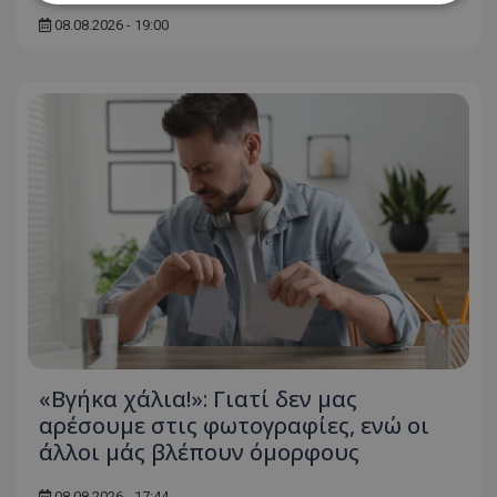
08.08.2026 - 19:00
Απολύτως απαραίτητα
Απόδοσης
Στόχευσης
Λειτουργικότητας
Μη ταξινομημένα
Τα απολύτως απαραίτητα cookies επιτρέπουν
βασικές λειτουργίες του ιστότοπου, όπως τη
σύνδεση χρήστη και τη διαχείριση λογαριασμού.
Ο ιστότοπος δεν μπορεί να χρησιμοποιηθεί σωστά
χωρίς τα απολύτως απαραίτητα cookies.
Ονοματεπώνυμο
Προμηθευτής
/
Πεδίο
usprivacy
.lifenewscy.tothemaonline.com
«Βγήκα χάλια!»: Γιατί δεν μας
αρέσουμε στις φωτογραφίες, ενώ οι
άλλοι μάς βλέπουν όμορφους
08.08.2026 - 17:44