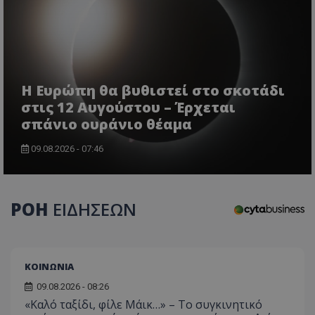
τον 
τον τρ
του 
οποίο 
επισκέπ
πρόσβα
ιστοσε
Συλλέγε
για τις
του χρ
ιστοσε
Η Ευρώπη θα βυθιστεί στο σκοτάδι
ποιες σ
στις 12 Αυγούστου – Έρχεται
έχουν 
σπάνιο ουράνιο θέαμα
_ga_J7RS52TMNC
.tothemaonline.com
1 χρόνος 1
Αυτό τ
μήνας
χρησιμ
από το
09.08.2026 - 07:46
Analyti
διατήρ
κατάσ
περιόδ
σύνδεσ
ΡΟΗ
ΕΙΔΗΣΕΩΝ
ΚΟΙΝΩΝΙΑ
09.08.2026 - 08:26
«Καλό ταξίδι, φίλε Μάικ…» – Το συγκινητικό