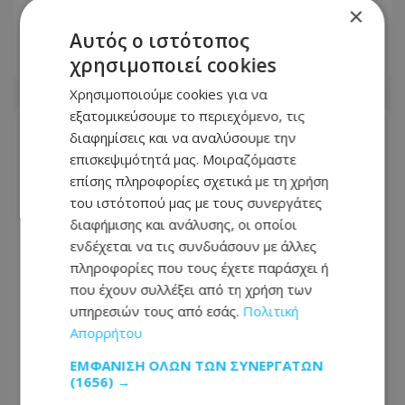
επιβάτες αποκλείστηκαν στο
×
αεροδρόμιο
Αυτός ο ιστότοπος
χρησιμοποιεί cookies
09.08.2026 - 08:21
Χρησιμοποιούμε cookies για να
εξατομικεύσουμε το περιεχόμενο, τις
διαφημίσεις και να αναλύσουμε την
επισκεψιμότητά μας. Μοιραζόμαστε
επίσης πληροφορίες σχετικά με τη χρήση
του ιστότοπού μας με τους συνεργάτες
διαφήμισης και ανάλυσης, οι οποίοι
ενδέχεται να τις συνδυάσουν με άλλες
πληροφορίες που τους έχετε παράσχει ή
που έχουν συλλέξει από τη χρήση των
υπηρεσιών τους από εσάς.
Πολιτική
Απορρήτου
Ψυχολόγος προτείνει μέθοδο που μας
ΕΜΦΆΝΙΣΗ ΌΛΩΝ ΤΩΝ ΣΥΝΕΡΓΑΤΏΝ
(1656) →
ηρεμεί στο λεπτό – Περιλαμβάνει 3