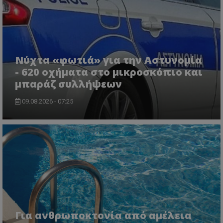
Νύχτα «φωτιά» για την Αστυνομία
- 620 οχήματα στο μικροσκόπιο και
μπαράζ συλλήψεων
usprivacy
.themasports.tothemaonline.co
09.08.2026 - 07:25
Για ανθρωποκτονία από αμέλεια