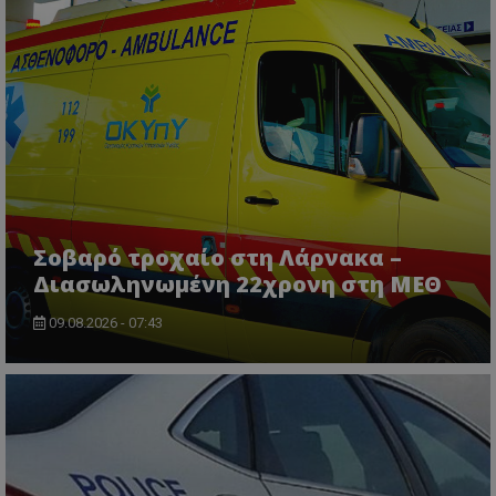
msToken
.tiktok.com
Σοβαρό τροχαίο στη Λάρνακα –
Διασωληνωμένη 22χρονη στη ΜΕΘ
09.08.2026 - 07:43
CookieScriptConsent
CookieScript
www.tothemaonline.com