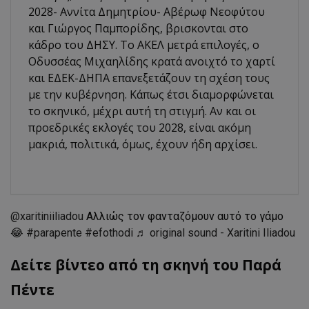
2028- Αννίτα Δημητρίου- Αβέρωφ Νεοφύτου
και Γιώργος Παμπορίδης, βρισκονται στο
κάδρο του ΔΗΣΥ. Το ΑΚΕΛ μετρά επιλογές, ο
Οδυσσέας Μιχαηλίδης κρατά ανοιχτό το χαρτί
και ΕΔΕΚ-ΔΗΠΑ επανεξετάζουν τη σχέση τους
με την κυβέρνηση. Κάπως έτσι διαμορφώνεται
το σκηνικό, μέχρι αυτή τη στιγμή. Αν και οι
προεδρικές εκλογές του 2028, είναι ακόμη
μακριά, πολιτικά, όμως, έχουν ήδη αρχίσει.
@xaritiniiliadou
Αλλιώς τον φανταζόμουν αυτό το γάμο
😂
#parapente
#efothodi
♬ original sound - Xaritini Iliadou
Δείτε βίντεο από τη σκηνή του Παρά
Πέντε