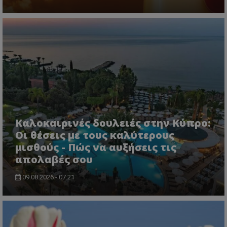
usprivacy
.themasports.tothemaonline.co
Καλοκαιρινές δουλειές στην Κύπρο:
Οι θέσεις με τους καλύτερους
μισθούς - Πώς να αυξήσεις τις
απολαβές σου
09.08.2026 - 07:21
Προμηθευτής