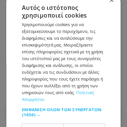
Αυτός ο ιστότοπος
χρησιμοποιεί cookies
Χρησιμοποιούμε cookies για να
εξατομικεύσουμε το περιεχόμενο, τις
διαφημίσεις και να αναλύσουμε την
επισκεψιμότητά μας. Μοιραζόμαστε
επίσης πληροφορίες σχετικά με τη χρήση
του ιστότοπού μας με τους συνεργάτες
διαφήμισης και ανάλυσης, οι οποίοι
ενδέχεται να τις συνδυάσουν με άλλες
Ανδρέας Γεωργίου: «Η γέννηση της
πληροφορίες που τους έχετε παράσχει ή
κόρης μου άλλαξε ριζικά τη ζωή μου
που έχουν συλλέξει από τη χρήση των
και με αναδιαμόρφωσε ως άνθρωπο»
υπηρεσιών τους από εσάς.
Πολιτική
Απορρήτου
08.08.2026 - 12:38
ΕΜΦΆΝΙΣΗ ΌΛΩΝ ΤΩΝ ΣΥΝΕΡΓΑΤΏΝ
(1656) →