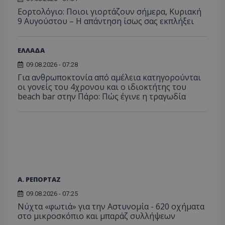
οποίο 
επισκέπ
Εορτολόγιο: Ποιοι γιορτάζουν σήμερα, Κυριακή
πρόσβα
9 Αυγούστου – Η απάντηση ίσως σας εκπλήξει
ιστοσε
Συλλέγε
για τις
του χρ
ΕΛΛΑΔΑ
ιστοσε
ποιες σ
09.08.2026 - 07:28
έχουν 
Για ανθρωποκτονία από αμέλεια κατηγορούνται
_ga_J7RS52TMNC
.tothemaonline.com
1 χρόνος 1
Αυτό τ
οι γονείς του 4χρονου και ο ιδιοκτήτης του
μήνας
χρησιμ
από το
beach bar στην Πάρο: Πώς έγινε η τραγωδία
Analyti
διατήρ
κατάσ
περιόδ
σύνδεσ
Α. ΡΕΠΟΡΤΑΖ
09.08.2026 - 07:25
Νύχτα «φωτιά» για την Αστυνομία - 620 οχήματα
στο μικροσκόπιο και μπαράζ συλλήψεων