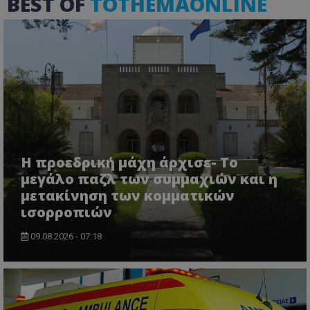
BEST OF
TOTHEMAONLINE
ASP.NET_SessionId
Microsoft Corporation
themasports.tothemaonline.co
Η προεδρική μάχη άρχισε- Το
μεγάλο παζλ των συμμαχιών και η
μετακίνηση των κομματικών
VISITOR_PRIVACY_METADATA
YouTube
ισορροπιών
.youtube.com
09.08.2026 - 07:18