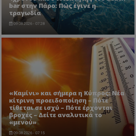
bar στην Πάρο: Πώς έγινε η
τραγωδία
09.08.2026 - 07:28
msToken
.tiktok.com
«Καμίνι» και σήμερα η Κύπρος: Νέα
κίτρινη προειδοποίηση – Πότε
τίθεται σε ισχύ – Πότε έρχονται
CookieScriptConsent
CookieScript
βροχές – Δείτε αναλυτικά το
www.tothemaonline.com
«μενού»
09.08.2026 - 07:15