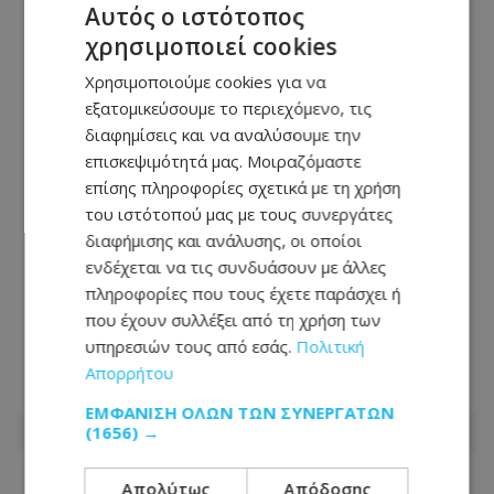
Αυτός ο ιστότοπος
χρησιμοποιεί cookies
Χρησιμοποιούμε cookies για να
εξατομικεύσουμε το περιεχόμενο, τις
διαφημίσεις και να αναλύσουμε την
επισκεψιμότητά μας. Μοιραζόμαστε
επίσης πληροφορίες σχετικά με τη χρήση
του ιστότοπού μας με τους συνεργάτες
διαφήμισης και ανάλυσης, οι οποίοι
ενδέχεται να τις συνδυάσουν με άλλες
Νύχτα «φωτιά» για την Αστυνομία -
πληροφορίες που τους έχετε παράσχει ή
620 οχήματα στο μικροσκόπιο και
που έχουν συλλέξει από τη χρήση των
μπαράζ συλλήψεων
υπηρεσιών τους από εσάς.
Πολιτική
Απορρήτου
09.08.2026 - 07:25
ΕΜΦΆΝΙΣΗ ΌΛΩΝ ΤΩΝ ΣΥΝΕΡΓΑΤΏΝ
(1656) →
Απολύτως
Απόδοσης