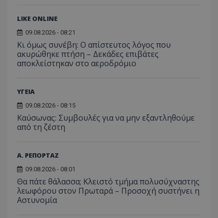
επισκέπ
πρόσβα
ιστοσε
LIKE ONLINE
Συλλέγε
για τις
09.08.2026 - 08:21
του χρ
Κι όμως συνέβη: Ο απίστευτος λόγος που
ιστοσε
ποιες σ
ακυρώθηκε πτήση – Δεκάδες επιβάτες
έχουν 
αποκλείστηκαν στο αεροδρόμιο
_ga_J7RS52TMNC
.tothemaonline.com
1 χρόνος 1
Αυτό τ
μήνας
χρησιμ
από το
ΥΓΕΙΑ
Analyti
διατήρ
09.08.2026 - 08:15
κατάσ
περιόδ
Kαύσωνας: Συμβουλές για να μην εξαντληθούμε
σύνδεσ
από τη ζέστη
Α. ΡΕΠΟΡΤΑΖ
09.08.2026 - 08:01
Θα πάτε θάλασσα; Κλειστό τμήμα πολυσύχναστης
λεωφόρου στον Πρωταρά – Προσοχή συστήνει η
Αστυνομία