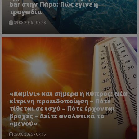
bar στην Πάρο: Πώς έγινε η
τραγωδία
09.08.2026 - 07:28
usprivacy
.themasports.tothemaonline.co
«Καμίνι» και σήμερα η Κύπρος: Νέα
κίτρινη προειδοποίηση – Πότε
τίθεται σε ισχύ – Πότε έρχονται
βροχές – Δείτε αναλυτικά το
«μενού»
Προμηθευτής
09.08.2026 - 07:15
Ονοματεπώνυμο
Λήξη
Περιγραφή
Προμηθευτής
/
Πεδίο
/