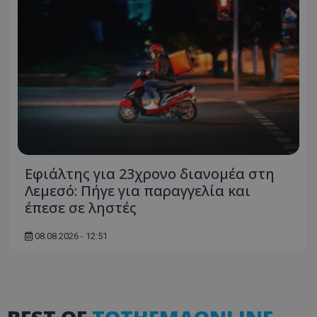
themasports.tothemaonline.co
Εφιάλτης για 23χρονο διανομέα στη
Λεμεσό: Πήγε για παραγγελία και
VISITOR_PRIVACY_METADATA
YouTube
έπεσε σε ληστές
.youtube.com
08.08.2026 - 12:51