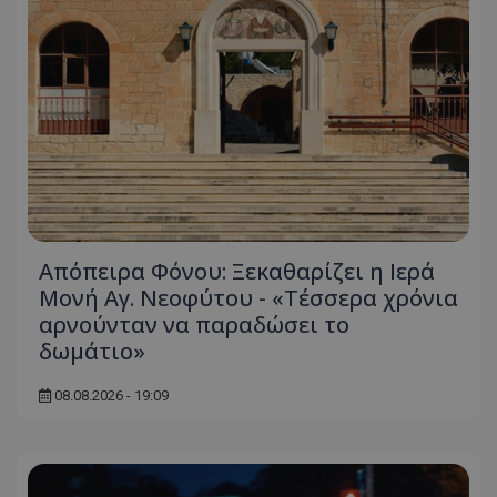
Απολύτως απαραίτητα
Απόδοσης
Στόχευσης
Λειτουργικότητας
Μη ταξινομημένα
Τα απολύτως απαραίτητα cookies επιτρέπουν
βασικές λειτουργίες του ιστότοπου, όπως τη
σύνδεση χρήστη και τη διαχείριση λογαριασμού.
Ο ιστότοπος δεν μπορεί να χρησιμοποιηθεί σωστά
χωρίς τα απολύτως απαραίτητα cookies.
Ονοματεπώνυμο
Προμηθευτής
/
Πεδίο
usprivacy
.lifenewscy.tothemaonline.com
Απόπειρα Φόνου: Ξεκαθαρίζει η Ιερά
Μονή Αγ. Νεοφύτου - «Τέσσερα χρόνια
αρνούνταν να παραδώσει το
δωμάτιο»
08.08.2026 - 19:09
ASP.NET_SessionId
Microsoft Corporation