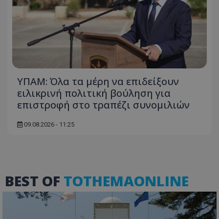
usprivacy
.lifenewscy.tothemaonline.com
ΥΠΑΜ: Όλα τα μέρη να επιδείξουν
ειλικρινή πολιτική βούληση για
επιστροφή στο τραπέζι συνομιλιών
ASP.NET_SessionId
Microsoft Corporation
themasports.tothemaonline.co
09.08.2026 - 11:25
BEST OF
TOTHEMAONLINE