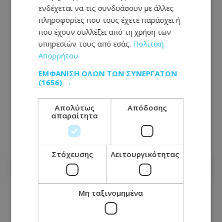
ενδέχεται να τις συνδυάσουν με άλλες
πληροφορίες που τους έχετε παράσχει ή
που έχουν συλλέξει από τη χρήση των
υπηρεσιών τους από εσάς.
Πολιτική
Απορρήτου
ΕΜΦΆΝΙΣΗ ΌΛΩΝ ΤΩΝ ΣΥΝΕΡΓΑΤΏΝ
(1656) →
«Πυρά» ΔΗΣΥ κατά Χριστοδουλίδη:
Απολύτως
Απόδοσης
απαραίτητα
«Απαράδεκτες, προσβλητικές και
εξόχως διχαστικές αναφορές»
09.08.2026 - 11:44
Στόχευσης
Λειτουργικότητας
Μη ταξινομημένα