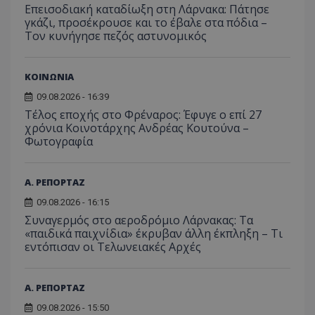
μήνας
χρησιμ
Επεισοδιακή καταδίωξη στη Λάρνακα: Πάτησε
έχει 
.youtube.com
της συμπερι
από το
από 
του χρήστη γ
γκάζι, προσέκρουσε και το έβαλε στα πόδια –
Analyti
για ν
ανάλυση των
διατήρ
Τον κυνήγησε πεζός αστυνομικός
παρα
επιδόσεων.
κατάσ
προβ
περιόδ
ενσω
σύνδεσ
βίντε
ΚΟΙΝΩΝΙΑ
C
1 μήνας
Αυτό τ
Adform
guest_id
1 χρόνος 1
Αυτό
Twitter Inc.
χρησιμ
.adform.net
μήνας
ρυθμ
09.08.2026 - 16:39
.twitter.com
για τον
το Tw
προσδι
Τέλος εποχής στο Φρέναρος: Έφυγε ο επί 27
αναγ
συχνότ
χρόνια Κοινοτάρχης Ανδρέας Κουτούνα –
να π
επισκέ
τον 
Φωτογραφία
τον τρ
του 
οποίο 
επισκέπ
πρόσβα
ιστοσε
Α. ΡΕΠΟΡΤΑΖ
Συλλέγε
για τις
09.08.2026 - 16:15
του χρ
Συναγερμός στο αεροδρόμιο Λάρνακας: Τα
ιστοσε
ποιες σ
«παιδικά παιχνίδια» έκρυβαν άλλη έκπληξη – Τι
έχουν 
εντόπισαν οι Τελωνειακές Αρχές
_ga_J7RS52TMNC
.tothemaonline.com
1 χρόνος 1
Αυτό τ
μήνας
χρησιμ
από το
Α. ΡΕΠΟΡΤΑΖ
Analyti
διατήρ
09.08.2026 - 15:50
κατάσ