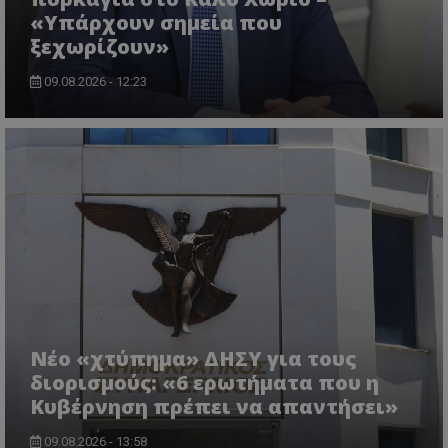
ASP.NET_SessionId
Microsoft Corporation
«Υπάρχουν σημεία που
lifenewscy.tothemaonline.com
ξεχωρίζουν»
09.08.2026 - 12:23
msToken
.tiktok.com
Νέο «χτύπημα» ΔΗΣΥ για τους
διορισμούς: «6 ερωτήματα που η
Κυβέρνηση πρέπει να απαντήσει»
09.08.2026 - 13:58