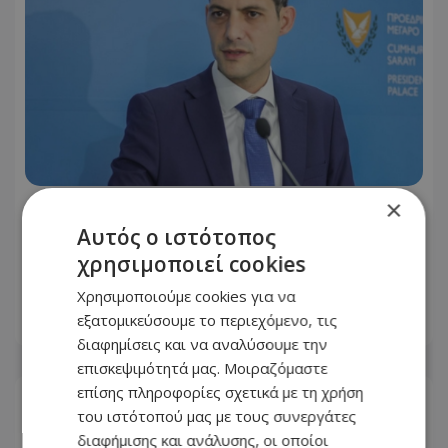
×
«Μπορούν να συντονίσουν και την
ώρα έκδοσης των ανακοινώσεών
Αυτός ο ιστότοπος
τους» - Καυστική απάντηση
χρησιμοποιεί cookies
Λετυμπιώτη σε ΔΗΣΥ και ΑΚΕΛ
Χρησιμοποιούμε cookies για να
εξατομικεύσουμε το περιεχόμενο, τις
09.08.2026 - 13:14
διαφημίσεις και να αναλύσουμε την
επισκεψιμότητά μας. Μοιραζόμαστε
επίσης πληροφορίες σχετικά με τη χρήση
του ιστότοπού μας με τους συνεργάτες
διαφήμισης και ανάλυσης, οι οποίοι