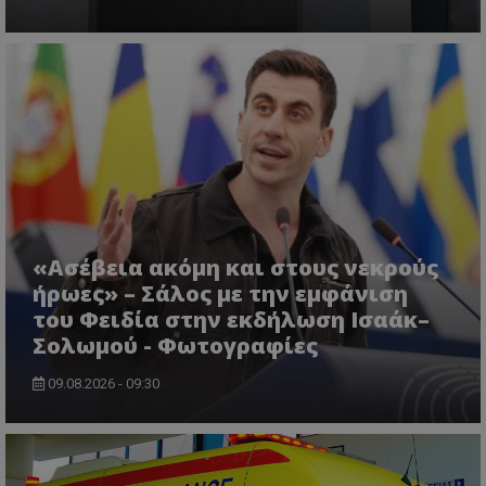
CookieScriptConsent
CookieScript
www.tothemaonline.com
«Ασέβεια ακόμη και στους νεκρούς
ήρωες» – Σάλος με την εμφάνιση
του Φειδία στην εκδήλωση Ισαάκ–
Σολωμού - Φωτογραφίες
09.08.2026 - 09:30
usprivacy
.themasports.tothemaonline.co