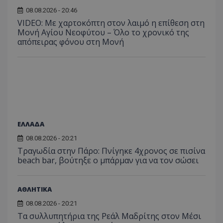
για τις
του χρ
08.08.2026 - 20:46
ιστοσε
VIDEO: Με χαρτοκόπτη στον λαιμό η επίθεση στη
ποιες σ
έχουν 
Μονή Αγίου Νεοφύτου – Όλο το χρονικό της
απόπειρας φόνου στη Μονή
_ga_J7RS52TMNC
.tothemaonline.com
1 χρόνος 1
Αυτό τ
μήνας
χρησιμ
από το
Analyti
διατήρ
κατάσ
περιόδ
σύνδεσ
ΕΛΛΑΔΑ
08.08.2026 - 20:21
Τραγωδία στην Πάρο: Πνίγηκε 4χρονος σε πισίνα
beach bar, βούτηξε ο μπάρμαν για να τον σώσει
ΑΘΛΗΤΙΚΑ
08.08.2026 - 20:21
Τα συλλυπητήρια της Ρεάλ Μαδρίτης στον Μέσι