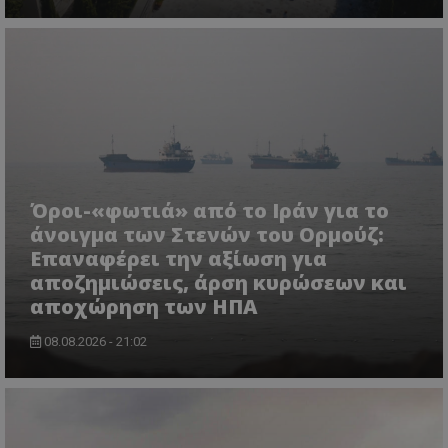
ASP.NET_SessionId
Microsoft Corporation
lifenewscy.tothemaonline.com
Όροι-«φωτιά» από το Ιράν για το
άνοιγμα των Στενών του Ορμούζ:
Επαναφέρει την αξίωση για
αποζημιώσεις, άρση κυρώσεων και
αποχώρηση των ΗΠΑ
08.08.2026 - 21:02