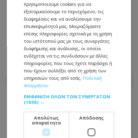
Χρησιμοποιούμε cookies για να
εξατομικεύσουμε το περιεχόμενο, τις
διαφημίσεις και να αναλύσουμε την
επισκεψιμότητά μας. Μοιραζόμαστε
επίσης πληροφορίες σχετικά με τη χρήση
του ιστότοπού μας με τους συνεργάτες
Δεκαπενταύγουστος με μπλόκα και
διαφήμισης και ανάλυσης, οι οποίοι
αυξημένους ελέγχους – Τι θα ελέγχει η
ενδέχεται να τις συνδυάσουν με άλλες
Αστυνομία
πληροφορίες που τους έχετε παράσχει ή
08.08.2026 - 13:18
που έχουν συλλέξει από τη χρήση των
υπηρεσιών τους από εσάς.
Πολιτική
Απορρήτου
ΕΜΦΆΝΙΣΗ ΌΛΩΝ ΤΩΝ ΣΥΝΕΡΓΑΤΏΝ
(1656) →
Απολύτως
Απόδοσης
απαραίτητα