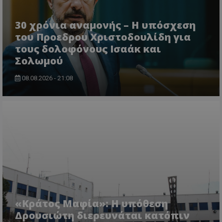
30 χρόνια αναμονής – Η υπόσχεση
του Προεδρου Χριστοδουλίδη για
τους δολοφόνους Ισαάκ και
Σολωμού
08.08.2026 - 21:08
VISITOR_PRIVACY_METADATA
YouTube
.youtube.com
«Κράτος Μαφία»: Η υπόθεση
Δρουσιώτη διερευνάται κατόπιν