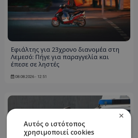
Εφιάλτης για 23χρονο διανομέα στη
Λεμεσό: Πήγε για παραγγελία και
έπεσε σε ληστές
08.08.2026 - 12:51
×
Αυτός ο ιστότοπος
χρησιμοποιεί cookies