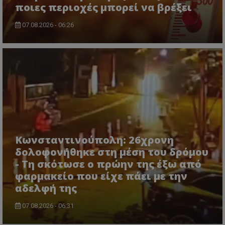
ποιες περιοχές μπορεί να βρέξει
07.08.2026 - 06:26
usprivacy
.themasports.tothemaonline.co
Κωνσταντινούπολη: 26χρονη
δολοφονήθηκε στη μέση του δρόμου
- Τη σκότωσε ο πρώην της έξω από
φαρμακείο που είχε πάει με την
αδελφή της
07.08.2026 - 06:31