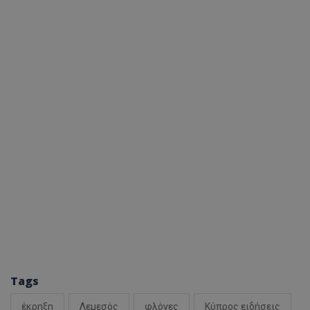
Tags
έκρηξη
Λεμεσός
φλόγες
Κύπρος ειδήσεις