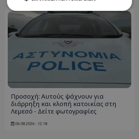
Απολύτως απαραίτητα
Απόδοσης
Στόχευσης
Λειτουργικότητας
Μη ταξινομημένα
Τα απολύτως απαραίτητα cookies επιτρέπουν
βασικές λειτουργίες του ιστότοπου, όπως τη
σύνδεση χρήστη και τη διαχείριση λογαριασμού.
Ο ιστότοπος δεν μπορεί να χρησιμοποιηθεί σωστά
χωρίς τα απολύτως απαραίτητα cookies.
Ονοματεπώνυμο
Προμηθευτής
/
Πεδίο
usprivacy
.lifenewscy.tothemaonline.com
Προσοχή: Αυτούς ψάχνουν για
διάρρηξη και κλοπή κατοικίας στη
Λεμεσό - Δείτε φωτογραφίες
06.08.2026 - 12:18