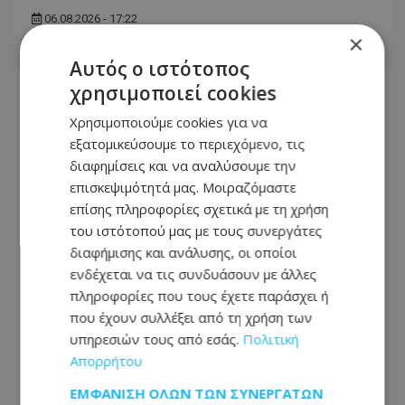
06.08.2026 - 17:22
×
Αυτός ο ιστότοπος
χρησιμοποιεί cookies
Χρησιμοποιούμε cookies για να
εξατομικεύσουμε το περιεχόμενο, τις
διαφημίσεις και να αναλύσουμε την
επισκεψιμότητά μας. Μοιραζόμαστε
επίσης πληροφορίες σχετικά με τη χρήση
του ιστότοπού μας με τους συνεργάτες
διαφήμισης και ανάλυσης, οι οποίοι
ενδέχεται να τις συνδυάσουν με άλλες
πληροφορίες που τους έχετε παράσχει ή
που έχουν συλλέξει από τη χρήση των
Στο Κακουργιοδικείο οι πέντε για
υπηρεσιών τους από εσάς.
Πολιτική
τρομοκρατία – Στο επίκεντρο
Απορρήτου
ισραηλινοί στόχοι στην Κύπρο
ΕΜΦΆΝΙΣΗ ΌΛΩΝ ΤΩΝ ΣΥΝΕΡΓΑΤΏΝ
06.08.2026 - 16:14