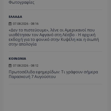
αναγ
Φωτογραφίες
συχνότ
να π
επισκέ
τον 
τον τρ
του 
οποίο 
ΕΛΛΑΔΑ
επισκέπ
πρόσβα
ιστοσε
07.08.2026 - 08:16
Συλλέγε
«Δεν το πιστεύουμε», λένε οι Αμερικανοί που
για τις
υιοθέτησαν τον Αφγανό στη Λέσβο - Η αρχική
του χρ
ιστοσε
εκδοχή για το φονικό στην Κυψέλη και η σιωπή
ποιες σ
στην απολογία
έχουν 
_ga_J7RS52TMNC
.tothemaonline.com
1 χρόνος 1
Αυτό τ
μήνας
χρησιμ
ΚΟΙΝΩΝΙΑ
από το
Analyti
διατήρ
07.08.2026 - 08:12
κατάσ
Πρωτοσέλιδα εφημερίδων: Τι γράφουν σήμερα
περιόδ
Παρασκευή 7 Αυγούστου
σύνδεσ