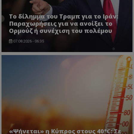
Το δίλημμα του Τραμπ για το Ιράν:
Παραχωρήσεις για να ανοίξει το
Ορμούζ ή συνέχιση του πολέμου
msToken
.tiktok.com
07.08.2026 - 06:35
CookieScriptConsent
CookieScript
www.tothemaonline.com
«Ψήνεται» η Κύπρος στους 40°C: Σε