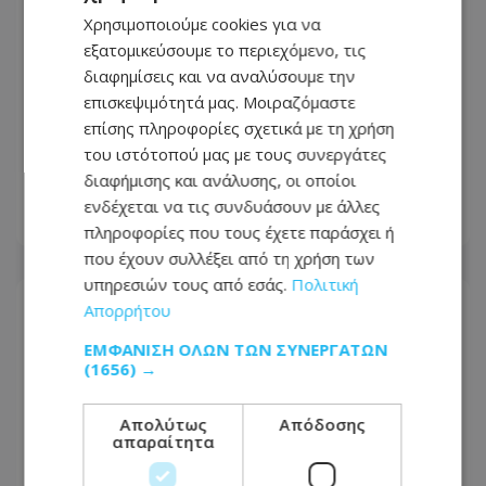
Χρησιμοποιούμε cookies για να
εξατομικεύσουμε το περιεχόμενο, τις
διαφημίσεις και να αναλύσουμε την
Ανασχηματισμός με πολιτικά
επισκεψιμότητά μας. Μοιραζόμαστε
μηνύματα: Ο Πρόεδρος
επίσης πληροφορίες σχετικά με τη χρήση
Χριστοδουλίδης έθεσε τον πήχη ψηλά
του ιστότοπού μας με τους συνεργάτες
για τη νέα κυβέρνηση
διαφήμισης και ανάλυσης, οι οποίοι
ενδέχεται να τις συνδυάσουν με άλλες
06.08.2026 - 09:41
πληροφορίες που τους έχετε παράσχει ή
που έχουν συλλέξει από τη χρήση των
υπηρεσιών τους από εσάς.
Πολιτική
Απορρήτου
ΕΜΦΆΝΙΣΗ ΌΛΩΝ ΤΩΝ ΣΥΝΕΡΓΑΤΏΝ
(1656) →
Απολύτως
Απόδοσης
απαραίτητα