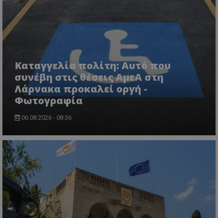
msToken
.tiktok.com
Καταγγελία πολίτη: Αυτό που
συνέβη στις θέσεις ΑμεΑ στη
Λάρνακα προκαλεί οργή -
Φωτογραφία
06.08.2026 - 08:36
CookieScriptConsent
CookieScript
www.tothemaonline.com