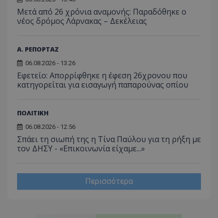
για τις
Μετά από 26 χρόνια αναμονής: Παραδόθηκε ο
του χρ
ιστοσε
νέος δρόμος Λάρνακας – Δεκέλειας
ποιες σ
έχουν 
_ga_J7RS52TMNC
.tothemaonline.com
1 χρόνος 1
Αυτό τ
Α. ΡΕΠΟΡΤΑΖ
μήνας
χρησιμ
από το
06.08.2026 - 13:26
Analyti
Εφετείο: Απορρίφθηκε η έφεση 26χρονου που
διατήρ
κατάσ
κατηγορείται για εισαγωγή παπαρούνας οπίου
περιόδ
σύνδεσ
ΠΟΛΙΤΙΚΗ
06.08.2026 - 12:56
Σπάει τη σιωπή της η Τίνα Παύλου για τη ρήξη με
τον ΔΗΣΥ - «Επικοινωνία είχαμε...»
Περισσότερα