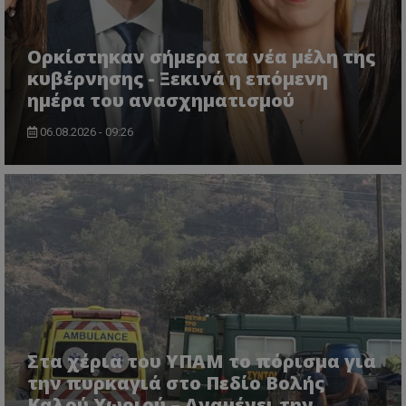
Ορκίστηκαν σήμερα τα νέα μέλη της
κυβέρνησης - Ξεκινά η επόμενη
ημέρα του ανασχηματισμού
06.08.2026 - 09:26
VISITOR_PRIVACY_METADATA
YouTube
.youtube.com
Στα χέρια του ΥΠΑΜ το πόρισμα για
την πυρκαγιά στο Πεδίο Βολής
Καλού Χωριού – Αναμένει την