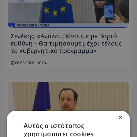
Σενέκης: «Αναλαμβάνουμε με βαριά
ευθύνη – Θα τιμήσουμε μέχρι τέλους
το κυβερνητικό πρόγραμμα»
06.08.2026 - 10:04
×
Αυτός ο ιστότοπος
χρησιμοποιεί cookies