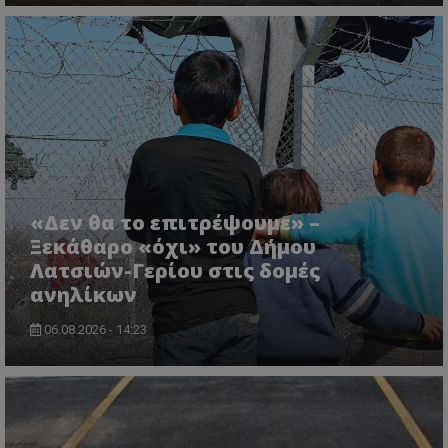
ASP.NET_SessionId
Microsoft Corporation
lifenewscy.tothemaonline.com
«Δεν θα το επιτρέψουμε» –
Ξεκάθαρο «όχι» του Δήμου
Λατσιών-Γερίου στις δομές
ανηλίκων
06.08.2026 - 14:23