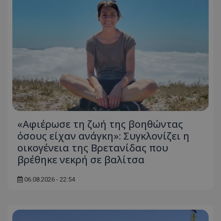
ASP.NET_SessionId
Microsoft Corporation
themasports.tothemaonline.co
«Αφιέρωσε τη ζωή της βοηθώντας
όσους είχαν ανάγκη»: Συγκλονίζει η
οικογένεια της Βρετανίδας που
VISITOR_PRIVACY_METADATA
YouTube
βρέθηκε νεκρή σε βαλίτσα
.youtube.com
06.08.2026 - 22:54