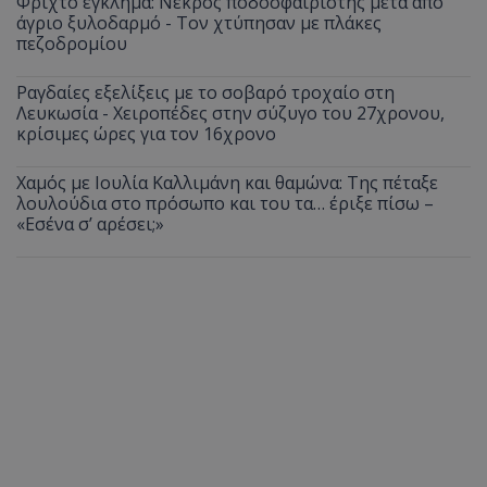
Φριχτό έγκλημα: Νεκρός ποδοσφαιριστής μετά από
άγριο ξυλοδαρμό - Τον χτύπησαν με πλάκες
πεζοδρομίου
Ραγδαίες εξελίξεις με το σοβαρό τροχαίο στη
Λευκωσία - Χειροπέδες στην σύζυγο του 27χρονου,
κρίσιμες ώρες για τον 16χρονο
Χαμός με Ιουλία Καλλιμάνη και θαμώνα: Της πέταξε
λουλούδια στο πρόσωπο και του τα… έριξε πίσω –
«Εσένα σ’ αρέσει;»