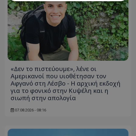
Απολύτως απαραίτητα
Απόδοσης
Στόχευσης
Λειτουργικότητας
Μη ταξινομημένα
Τα απολύτως απαραίτητα cookies επιτρέπουν
βασικές λειτουργίες του ιστότοπου, όπως τη
σύνδεση χρήστη και τη διαχείριση λογαριασμού.
Ο ιστότοπος δεν μπορεί να χρησιμοποιηθεί σωστά
χωρίς τα απολύτως απαραίτητα cookies.
«Δεν το πιστεύουμε», λένε οι
Ονοματεπώνυμο
Προμηθευτής
/
Πεδίο
Αμερικανοί που υιοθέτησαν τον
usprivacy
.lifenewscy.tothemaonline.com
Αφγανό στη Λέσβο - Η αρχική εκδοχή
για το φονικό στην Κυψέλη και η
σιωπή στην απολογία
07.08.2026 - 08:16