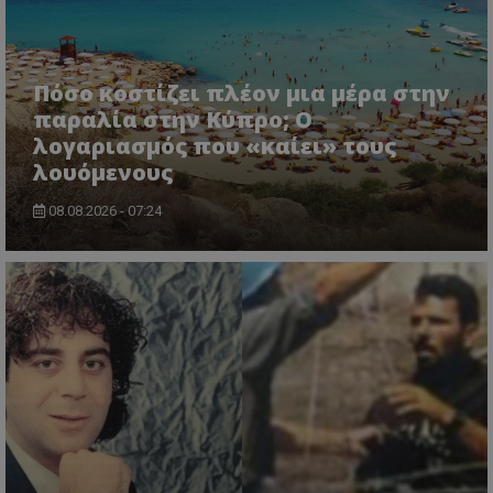
Πόσο κοστίζει πλέον μια μέρα στην
παραλία στην Κύπρο; Ο
λογαριασμός που «καίει» τους
λουόμενους
usprivacy
.themasports.tothemaonline.co
08.08.2026 - 07:24