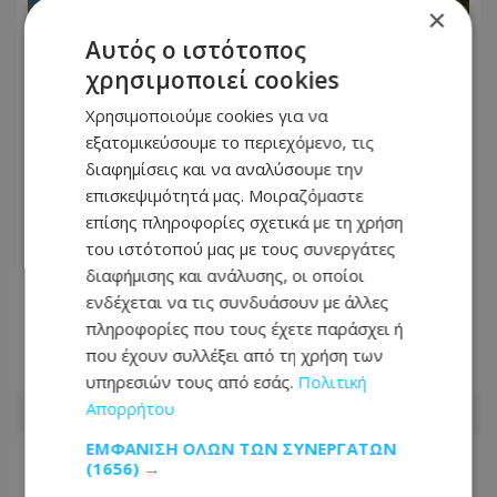
×
Αυτός ο ιστότοπος
χρησιμοποιεί cookies
Χρησιμοποιούμε cookies για να
εξατομικεύσουμε το περιεχόμενο, τις
διαφημίσεις και να αναλύσουμε την
επισκεψιμότητά μας. Μοιραζόμαστε
επίσης πληροφορίες σχετικά με τη χρήση
Μητέρα και γιος νεκροί από την
του ιστότοπού μας με τους συνεργάτες
μετωπική σύγκρουση φορτηγού με
διαφήμισης και ανάλυσης, οι οποίοι
όχημα στις Σέρρες - Δείτε εικόνες από
ενδέχεται να τις συνδυάσουν με άλλες
το σημείο της τραγωδίας
πληροφορίες που τους έχετε παράσχει ή
που έχουν συλλέξει από τη χρήση των
07.08.2026 - 10:00
υπηρεσιών τους από εσάς.
Πολιτική
Απορρήτου
ΕΜΦΆΝΙΣΗ ΌΛΩΝ ΤΩΝ ΣΥΝΕΡΓΑΤΏΝ
(1656) →