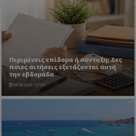
msToken
.tiktok.com
Περιμένεις επίδομα ή σύνταξη; Δες
ποιες αιτήσεις εξετάζονται αυτή
την εβδομάδα
08.08.2026 - 07:29
CookieScriptConsent
CookieScript
www.tothemaonline.com