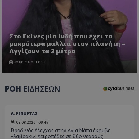
τον 
τον τρ
του 
οποίο 
επισκέπ
πρόσβα
ιστοσε
Συλλέγε
για τις
του χρ
Στο Γκίνες μία Ινδή που έχει τα
ιστοσε
μακρύτερα μαλλιά στον πλανήτη –
ποιες σ
έχουν 
Αγγίζουν τα 3 μέτρα
_ga_J7RS52TMNC
.tothemaonline.com
1 χρόνος 1
Αυτό τ
μήνας
χρησιμ
08.08.2026 - 08:01
από το
Analyti
διατήρ
κατάσ
περιόδ
σύνδεσ
ΡΟΗ
ΕΙΔΗΣΕΩΝ
Α. ΡΕΠΟΡΤΑΖ
08.08.2026 - 09:45
Βραδινός έλεγχος στην Αγία Νάπα έκρυβε
«λαβράκι»: Χειροπέδες σε δύο νεαρούς