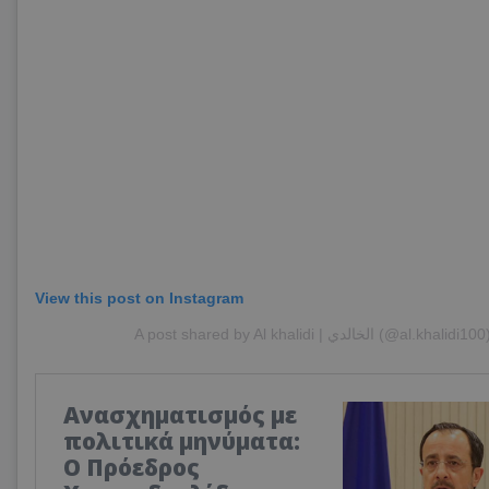
View this post on Instagram
A post shared by Al khalidi | الخالدي (@al.khalidi100
Ανασχηματισμός με
πολιτικά μηνύματα:
Ο Πρόεδρος