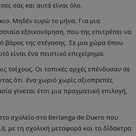
δευτερόλεπτα
για τη διάκρισ
.twitter.com
σες σας και αυτό είναι όλο.
και ρομπότ. Αυτ
για τον ιστότοπ
κάνει έγκυρες α
τη χρήση του ι
κιο. Μηδέν ευρώ το μήνα. Για μια
d
συνεδρία
Αυτό το cookie 
Microsoft Corporation
σσιαία εξοικονόμηση, που της επιτρέπει να
Doubleclick και
lifenewscy.tothemaonline.com
πληροφορίες σχ
με τον οποίο ο 
κό βάρος της στέγασης. Σε μια χώρα όπου
χρησιμοποιεί το
τυχόν διαφημίσ
υτό είναι ένα πειστικό επιχείρημα.
έχει δει ο τελικ
επισκεφθεί τον 
.tiktok.com
1 εβδομάδα 3
Αυτό το cookie 
ρις τοίχους. Οι τοπικές αρχές επένδυσαν σε
μέρες
για σκοπούς τα
ασφάλειας, εξα
ντας ότι ένα χωριό χωρίς αξιοπρεπές
χρήστες παραμέ
και τα δεδομένα
εξασφαλισμένα
ασία γίνεται έτσι μια πραγματική επιλογή,
περιηγούνται μ
ιστοσελίδας ή 
τις υπηρεσίες τ
nt
4 εβδομάδες
Αυτό το cookie 
CookieScript
2 μέρες
από την υπηρεσί
www.tothemaonline.com
στο σχολείο στο Berlanga de Duero που
Script.com για 
προτιμήσεις συ
επισκέπτη Είναι
ά, με τη σχολική μεταφορά και τα δίδακτρα
banner cookie 
να λειτουργεί σ