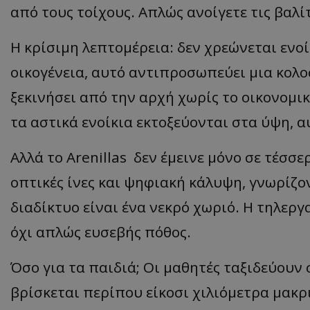
από τους τοίχους. Απλώς ανοίγετε τις βαλίτ
Η κρίσιμη λεπτομέρεια: δεν χρεώνεται ενοί
ASP.NET_SessionI
οικογένεια, αυτό αντιπροσωπεύει μια κολο
ξεκινήσει από την αρχή χωρίς το οικονομι
τα αστικά ενοίκια εκτοξεύονται στα ύψη, α
msToken
Αλλά το Arenillas δεν έμεινε μόνο σε τέσσε
οπτικές ίνες και ψηφιακή κάλυψη, γνωρίζο
διαδίκτυο είναι ένα νεκρό χωριό. Η τηλεργ
όχι απλώς ευσεβής πόθος.
CookieScriptConse
Όσο για τα παιδιά; Οι μαθητές ταξιδεύουν 
βρίσκεται περίπου είκοσι χιλιόμετρα μακρι