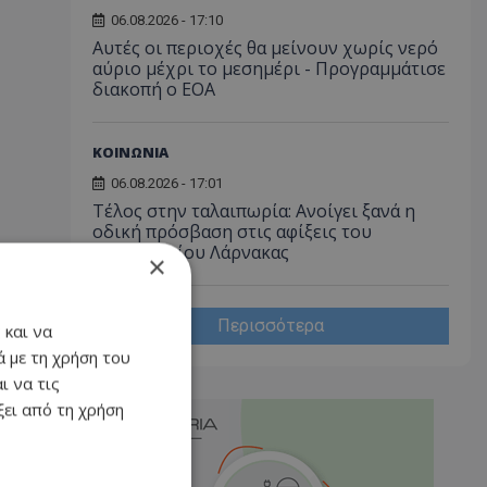
06.08.2026 - 17:10
Αυτές οι περιοχές θα μείνουν χωρίς νερό
αύριο μέχρι το μεσημέρι - Προγραμμάτισε
διακοπή ο ΕΟΑ
ΚΟΙΝΩΝΙΑ
06.08.2026 - 17:01
Τέλος στην ταλαιπωρία: Ανοίγει ξανά η
οδική πρόσβαση στις αφίξεις του
Αεροδρομίου Λάρνακας
×
Περισσότερα
 και να
 με τη χρήση του
ι να τις
ει από τη χρήση