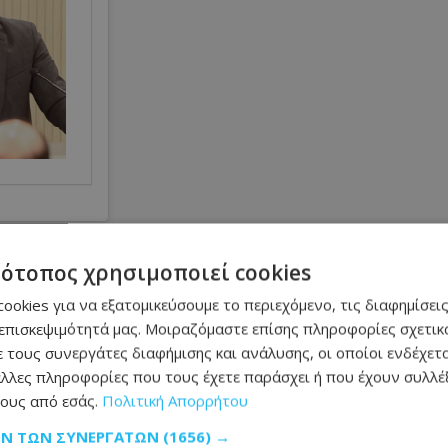
ωριού Arenillas
τότοπος χρησιμοποιεί cookies
ookies για να εξατομικεύσουμε το περιεχόμενο, τις διαφημίσεις
τα χωριά που προσκολλώνται στην πλαγιά
επισκεψιμότητά μας. Μοιραζόμαστε επίσης πληροφορίες σχετικά
 τους συνεργάτες διαφήμισης και ανάλυσης, οι οποίοι ενδέχετα
ό τη δημογραφική παρακμή. Μόνο σαράντα
λλες πληροφορίες που τους έχετε παράσχει ή που έχουν συλλέξ
σιωπηλούς δρόμους της. Μόλις αρκετά για
ους από εσάς.
Πολιτική Απορρήτου
μια αντικατάσταση γενεών .
ΩΝ ΤΩΝ ΣΥΝΕΡΓΑΤΏΝ
(1656) →