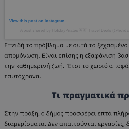
ASP.NET_SessionI
View this post on Instagram
A post shared by HolidayPirates 🇬🇧 Travel Deals (@holida
Επειδή το πρόβλημα με αυτά τα ξεχασμένα 
VISITOR_PRIVACY
απομόνωση. Είναι επίσης η εξαφάνιση βασ
την καθημερινή ζωή. Έτσι το χωριό αποφάσ
ταυτόχρονα.
Τι πραγματικά πρ
__cf_bm
Στην πράξη, ο δήμος προσφέρει επτά πλήρ
διαμερίσματα. Δεν απαιτούνται εργασίες,
__cf_bm