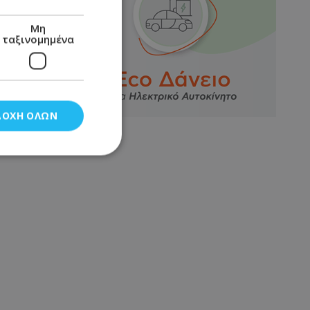
Μη
ταξινομημένα
ΔΟΧΉ ΌΛΩΝ
νομημένα
στη και τη
τητα cookies.
αποθηκεύει το
θεσης του χρήστη
 παρακολούθηση και
τα σύμφωνα με τον
ρρήτου των
ειών.