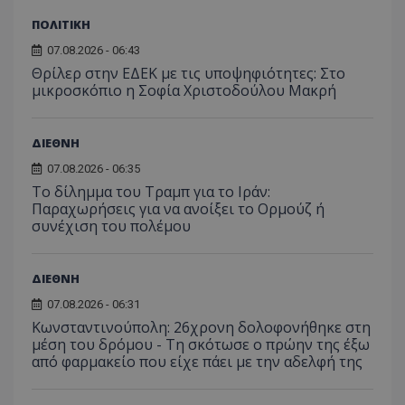
μήνας
ρυθμ
.twitter.com
για τον
το Tw
προσδι
ΠΟΛΙΤΙΚΗ
αναγ
συχνότ
να π
επισκέ
07.08.2026 - 06:43
τον 
τον τρ
του 
Θρίλερ στην ΕΔΕΚ με τις υποψηφιότητες: Στο
οποίο 
επισκέπ
μικροσκόπιο η Σοφία Χριστοδούλου Μακρή
πρόσβα
ιστοσε
Συλλέγε
για τις
ΔΙΕΘΝΗ
του χρ
ιστοσε
07.08.2026 - 06:35
ποιες σ
έχουν 
Το δίλημμα του Τραμπ για το Ιράν:
Παραχωρήσεις για να ανοίξει το Ορμούζ ή
_ga_J7RS52TMNC
.tothemaonline.com
1 χρόνος 1
Αυτό τ
συνέχιση του πολέμου
μήνας
χρησιμ
από το
Analyti
διατήρ
κατάσ
ΔΙΕΘΝΗ
περιόδ
σύνδεσ
07.08.2026 - 06:31
Κωνσταντινούπολη: 26χρονη δολοφονήθηκε στη
μέση του δρόμου - Τη σκότωσε ο πρώην της έξω
από φαρμακείο που είχε πάει με την αδελφή της