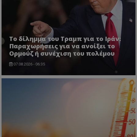
Το δίλημμα του Τραμπ για το Ιράν:
Παραχωρήσεις για να ανοίξει το
msToken
.tiktok.com
Ορμούζ ή συνέχιση του πολέμου
07.08.2026 - 06:35
CookieScriptConsent
CookieScript