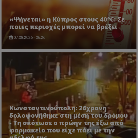
www.tothemaonline.com
«Ψήνεται» η Κύπρος στους 40°C: Σε
ποιες περιοχές μπορεί να βρέξει
07.08.2026 - 06:26
usprivacy
.themasports.tothemaonline.co
Κωνσταντινούπολη: 26χρονη
δολοφονήθηκε στη μέση του δρόμου
- Τη σκότωσε ο πρώην της έξω από
φαρμακείο που είχε πάει με την
αδελφή της