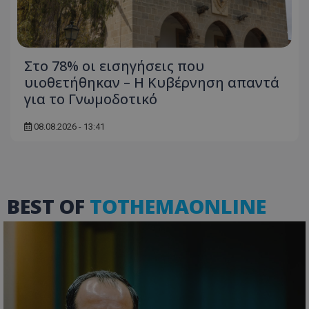
τον 
τον τρ
του 
οποίο 
επισκέπ
πρόσβα
ιστοσε
Συλλέγε
Στο 78% οι εισηγήσεις που
για τις
του χρ
υιοθετήθηκαν – Η Κυβέρνηση απαντά
ιστοσε
ποιες σ
για το Γνωμοδοτικό
έχουν 
_ga_J7RS52TMNC
.tothemaonline.com
1 χρόνος 1
Αυτό τ
08.08.2026 - 13:41
μήνας
χρησιμ
από το
Analyti
διατήρ
κατάσ
περιόδ
σύνδεσ
BEST OF
TOTHEMAONLINE