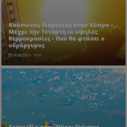
Καύσωνας διαρκείας στην Κύπρο –
Μέχρι την Τετάρτη οι υψηλές
θερμοκρασίες - Πού θα φτάσει ο
υδράργυρος
08.08.2026 - 15:03
Τραγωδία στην Πάρο: Πνίγηκε