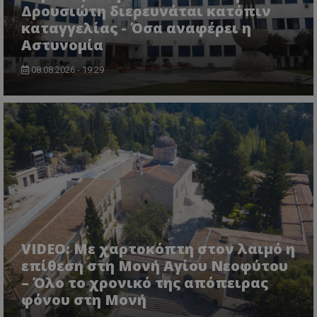
Δρουσιώτη διερευνάται κατόπιν
καταγγελίας - Όσα αναφέρει η
Αστυνομία
08.08.2026 - 19:29
VIDEO: Με χαρτοκόπτη στον λαιμό η
επίθεση στη Μονή Αγίου Νεοφύτου
– Όλο το χρονικό της απόπειρας
φόνου στη Μονή