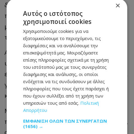
δεκαπενταετία της παράταξης. Κάθε
×
Αυτός ο ιστότοπος
προσπάθεια αποστασιοποίησης, μοιάζει
χρησιμοποιεί cookies
με προσπάθεια αναθεώρησης της ίδιας
Χρησιμοποιούμε cookies για να
της πρόσφατης ιστορίας του κόμματος.
εξατομικεύσουμε το περιεχόμενο, τις
διαφημίσεις και να αναλύσουμε την
Από την άλλη, κάθε προσπάθεια
επισκεψιμότητά μας. Μοιραζόμαστε
επίσης πληροφορίες σχετικά με τη χρήση
υπεράσπισης του τέως Προέδρου,
του ιστότοπού μας με τους συνεργάτες
επαναφέρει στο προσκήνιο τη συζήτηση,
διαφήμισης και ανάλυσης, οι οποίοι
ενδέχεται να τις συνδυάσουν με άλλες
για το πόρισμα και για όλα όσα αυτό
πληροφορίες που τους έχετε παράσχει ή
καταγράφει.
που έχουν συλλέξει από τη χρήση των
υπηρεσιών τους από εσάς.
Πολιτική
Με άλλα λόγια, ο ΔΗΣΥ βρίσκεται σε μια
Απορρήτου
πολιτική παγίδα, που ο ίδιος δεν επέλεξε,
ΕΜΦΆΝΙΣΗ ΌΛΩΝ ΤΩΝ ΣΥΝΕΡΓΑΤΏΝ
(1656) →
αλλά καλείται να διαχειριστεί.