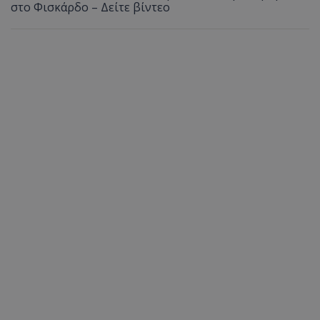
στο Φισκάρδο – Δείτε βίντεο
ASP.NET_SessionId
Microsoft Corporation
themasports.tothemaonline.co
VISITOR_PRIVACY_METADATA
YouTube
.youtube.com