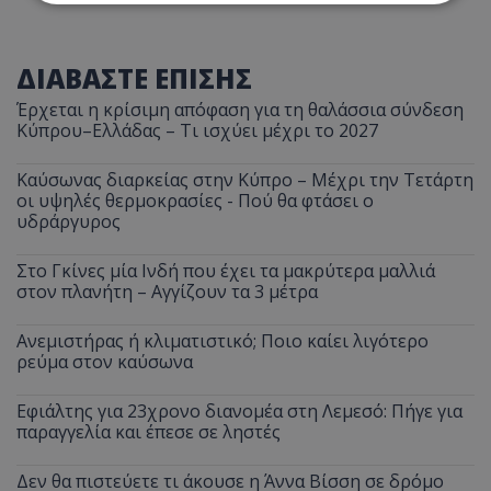
Απολύτως απαραίτητα
Απόδοσης
ΔΙΑΒΑΣΤΕ ΕΠΙΣΗΣ
Στόχευσης
Λειτουργικότητας
Έρχεται η κρίσιμη απόφαση για τη θαλάσσια σύνδεση
Μη ταξινομημένα
Κύπρου–Ελλάδας – Τι ισχύει μέχρι το 2027
Τα απολύτως απαραίτητα cookies επιτρέπουν
βασικές λειτουργίες του ιστότοπου, όπως τη
Καύσωνας διαρκείας στην Κύπρο – Μέχρι την Τετάρτη
σύνδεση χρήστη και τη διαχείριση λογαριασμού.
οι υψηλές θερμοκρασίες - Πού θα φτάσει ο
Ο ιστότοπος δεν μπορεί να χρησιμοποιηθεί σωστά
υδράργυρος
χωρίς τα απολύτως απαραίτητα cookies.
Ονοματεπώνυμο
Προμηθευτής
/
Πεδίο
Στο Γκίνες μία Ινδή που έχει τα μακρύτερα μαλλιά
usprivacy
.lifenewscy.tothemaonline.com
στον πλανήτη – Αγγίζουν τα 3 μέτρα
Ανεμιστήρας ή κλιματιστικό; Ποιο καίει λιγότερο
ρεύμα στον καύσωνα
Εφιάλτης για 23χρονο διανομέα στη Λεμεσό: Πήγε για
παραγγελία και έπεσε σε ληστές
Δεν θα πιστεύετε τι άκουσε η Άννα Βίσση σε δρόμο