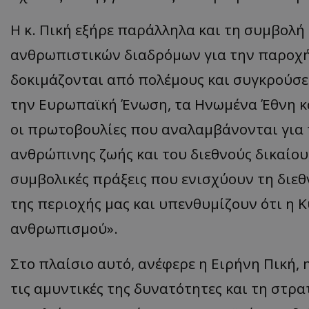
ASP.NET_SessionI
Η κ. Πική εξήρε παράλληλα και τη συμβολή
ανθρωπιστικών διαδρόμων για την παροχή
δοκιμάζονται από πολέμους και συγκρούσει
την Ευρωπαϊκή Ένωση, τα Ηνωμένα Έθνη κα
VISITOR_PRIVACY
οι πρωτοβουλίες που αναλαμβάνονται για τ
ανθρώπινης ζωής και του διεθνούς δικαίου
συμβολικές πράξεις που ενισχύουν τη διε
της περιοχής μας και υπενθυμίζουν ότι η 
ανθρωπισμού».
__cf_bm
Στο πλαίσιο αυτό, ανέφερε η Ειρήνη Πική,
τις αμυντικές της δυνατότητες και τη στρ
__cf_bm