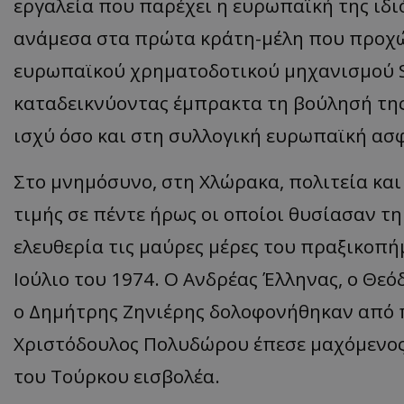
εργαλεία που παρέχει η ευρωπαϊκή της ιδι
ανάμεσα στα πρώτα κράτη-μέλη που προχώ
ευρωπαϊκού χρηματοδοτικού μηχανισμού SA
ASP.NET_SessionI
καταδεικνύοντας έμπρακτα τη βούλησή της
ισχύ όσο και στη συλλογική ευρωπαϊκή ασ
Στο μνημόσυνο, στη Χλώρακα, πολιτεία και
msToken
τιμής σε πέντε ήρως οι οποίοι θυσίασαν τη
ελευθερία τις μαύρες μέρες του πραξικοπή
Ιούλιο του 1974. Ο Ανδρέας Έλληνας, ο Θε
ο Δημήτρης Ζηνιέρης δολοφονήθηκαν από π
CookieScriptConse
Χριστόδουλος Πολυδώρου έπεσε μαχόμενος 
του Τούρκου εισβολέα.