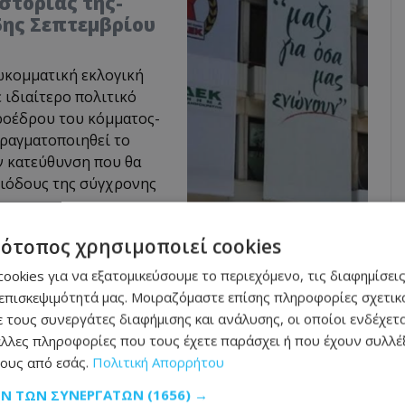
στορίας της-
5ης Σεπτεμβρίου
ωκομματική εκλογική
 ιδιαίτερο πολιτικό
Προέδρου του κόμματος-
πραγματοποιηθεί το
ην κατεύθυνση που θα
ριόδους της σύγχρονης
τότοπος χρησιμοποιεί cookies
ookies για να εξατομικεύσουμε το περιεχόμενο, τις διαφημίσεις
 μέσω της πολυεπίπεδης και δυναμικής
επισκεψιμότητά μας. Μοιραζόμαστε επίσης πληροφορίες σχετικά
 δεσμών με στρατηγικούς εταίρους, τον
 τους συνεργάτες διαφήμισης και ανάλυσης, οι οποίοι ενδέχετα
λλες πληροφορίες που τους έχετε παράσχει ή που έχουν συλλέξ
ην ευρύτερη περιοχή, με την ισχυροποίηση
ους από εσάς.
Πολιτική Απορρήτου
ηλαδή όλων των παραγόντων ισχύος της
ΩΝ ΤΩΝ ΣΥΝΕΡΓΑΤΏΝ
(1656) →