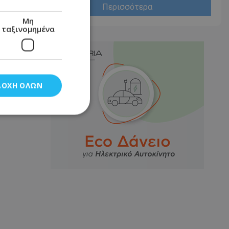
Περισσότερα
Μη
ταξινομημένα
ΔΟΧΉ ΌΛΩΝ
νομημένα
στη και τη
τητα cookies.
αποθηκεύει το
θεσης του χρήστη
 παρακολούθηση και
τα σύμφωνα με τον
ρρήτου των
ειών.