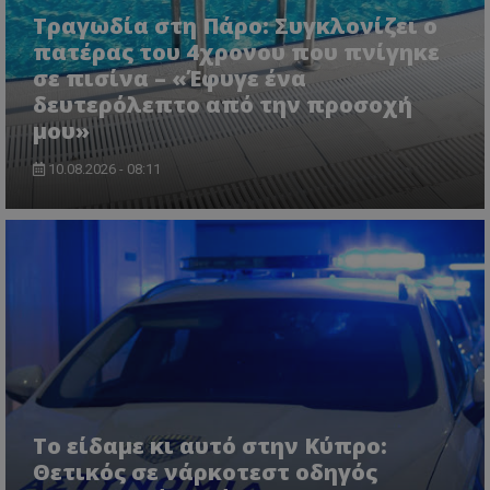
Τραγωδία στη Πάρο: Συγκλονίζει ο
πατέρας του 4χρονου που πνίγηκε
σε πισίνα – «Έφυγε ένα
δευτερόλεπτο από την προσοχή
μου»
10.08.2026 - 08:11
usprivacy
.themasports.tothemaonline.co
Το είδαμε κι αυτό στην Κύπρο:
Θετικός σε νάρκοτεστ οδηγός