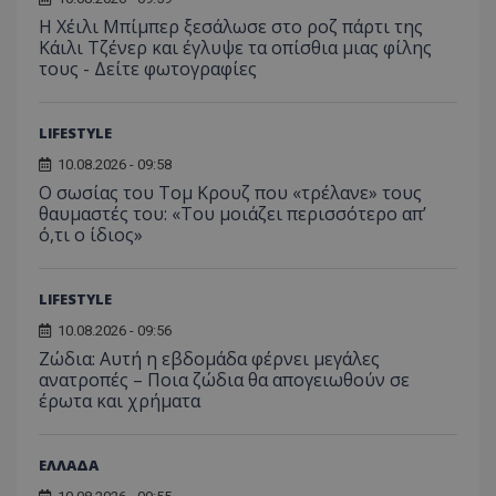
τον 
τον τρ
του 
Η Χέιλι Μπίμπερ ξεσάλωσε στο ροζ πάρτι της
οποίο 
επισκέπ
Κάιλι Τζένερ και έγλυψε τα οπίσθια μιας φίλης
πρόσβα
τους - Δείτε φωτογραφίες
ιστοσε
Συλλέγε
για τις
του χρ
LIFESTYLE
ιστοσε
ποιες σ
10.08.2026 - 09:58
έχουν 
Ο σωσίας του Τομ Κρουζ που «τρέλανε» τους
_ga_J7RS52TMNC
.tothemaonline.com
1 χρόνος 1
Αυτό τ
θαυμαστές του: «Του μοιάζει περισσότερο απ’
μήνας
χρησιμ
από το
ό,τι ο ίδιος»
Analyti
διατήρ
κατάσ
περιόδ
LIFESTYLE
σύνδεσ
10.08.2026 - 09:56
Ζώδια: Αυτή η εβδομάδα φέρνει μεγάλες
ανατροπές – Ποια ζώδια θα απογειωθούν σε
έρωτα και χρήματα
ΕΛΛΑΔΑ