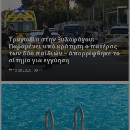
msToken
.tiktok.com
Τραγωδία στην Ξυλοφάγου:
Παραμένει υπό κράτηση ο πατέρας
των δύο παιδιών – Απορρίφθηκε το
αίτημα για εγγύηση
10.08.2026 - 09:41
CookieScriptConsent
CookieScript
www.tothemaonline.com