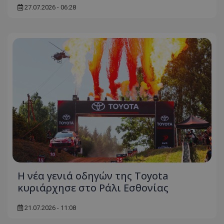
27.07.2026 - 06:28
ASP.NET_SessionId
Microsoft Corporation
themasports.tothemaonline.co
VISITOR_PRIVACY_METADATA
YouTube
.youtube.com
Η νέα γενιά οδηγών της Toyota
κυριάρχησε στο Ράλι Εσθονίας
21.07.2026 - 11:08