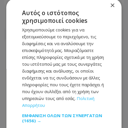
×
Bank) στην Κύπρο για το 2026, από το
Αυτός ο ιστότοπος
Global Finance
χρησιμοποιεί cookies
27.07.2026 - 12:41
Χρησιμοποιούμε cookies για να
εξατομικεύσουμε το περιεχόμενο, τις
διαφημίσεις και να αναλύσουμε την
επισκεψιμότητά μας. Μοιραζόμαστε
επίσης πληροφορίες σχετικά με τη χρήση
του ιστότοπού μας με τους συνεργάτες
διαφήμισης και ανάλυσης, οι οποίοι
ενδέχεται να τις συνδυάσουν με άλλες
πληροφορίες που τους έχετε παράσχει ή
που έχουν συλλέξει από τη χρήση των
υπηρεσιών τους από εσάς.
Πολιτική
Απορρήτου
ΕΜΦΆΝΙΣΗ ΌΛΩΝ ΤΩΝ ΣΥΝΕΡΓΑΤΏΝ
Η νέα ιστοσελίδα της Louis Hotels σας
(1656) →
φέρνει ένα βήμα πιο κοντά στις