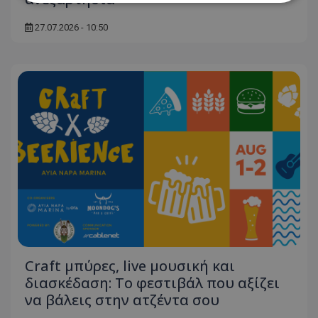
27.07.2026 - 10:50
Απολύτως απαραίτητα
Απόδοσης
Στόχευσης
Λειτουργικότητας
Μη ταξινομημένα
Τα απολύτως απαραίτητα cookies επιτρέπουν
βασικές λειτουργίες του ιστότοπου, όπως τη
σύνδεση χρήστη και τη διαχείριση λογαριασμού.
Ο ιστότοπος δεν μπορεί να χρησιμοποιηθεί σωστά
χωρίς τα απολύτως απαραίτητα cookies.
Ονοματεπώνυμο
Προμηθευτής
/
Πεδίο
usprivacy
.lifenewscy.tothemaonline.com
Craft μπύρες, live μουσική και
διασκέδαση: Το φεστιβάλ που αξίζει
να βάλεις στην ατζέντα σου