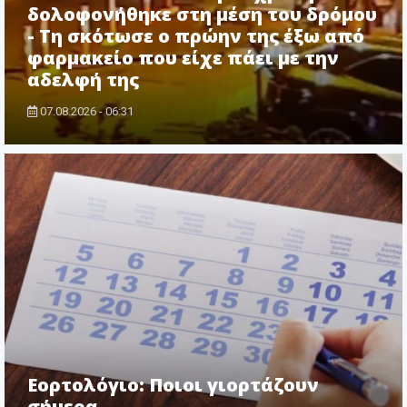
δολοφονήθηκε στη μέση του δρόμου
- Τη σκότωσε ο πρώην της έξω από
φαρμακείο που είχε πάει με την
αδελφή της
07.08.2026 - 06:31
Εορτολόγιο: Ποιοι γιορτάζουν
σήμερα