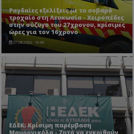
Ραγδαίες εξελίξεις με το σοβαρό
τροχαίο στη Λευκωσία - Χειροπέδες
στην σύζυγο του 27χρονου, κρίσιμες
ώρες για τον 16χρονο
07.08.2026 - 16:46
usprivacy
.themasports.tothemaonline.co
ΕΔΕΚ: Κρίσιμη παρέμβαση
Μαυρονικόλα - Ζητά να εγκριθούν