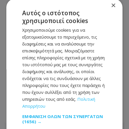
×
Αυτός ο ιστότοπος
χρησιμοποιεί cookies
Χρησιμοποιούμε cookies για να
εξατομικεύσουμε το περιεχόμενο, τις
διαφημίσεις και να αναλύσουμε την
επισκεψιμότητά μας. Μοιραζόμαστε
επίσης πληροφορίες σχετικά με τη χρήση
του ιστότοπού μας με τους συνεργάτες
διαφήμισης και ανάλυσης, οι οποίοι
ενδέχεται να τις συνδυάσουν με άλλες
Έφυγε από τη ζωή ο 58χρονος
πληροφορίες που τους έχετε παράσχει ή
Μιχάλης - Πότε θα γίνει η κηδεία και η
που έχουν συλλέξει από τη χρήση των
παράκληση της οικογένειάς - Δείτε
υπηρεσιών τους από εσάς.
Πολιτική
φωτογραφία του
Απορρήτου
ΕΜΦΆΝΙΣΗ ΌΛΩΝ ΤΩΝ ΣΥΝΕΡΓΑΤΏΝ
07.08.2026 - 18:50
(1656) →