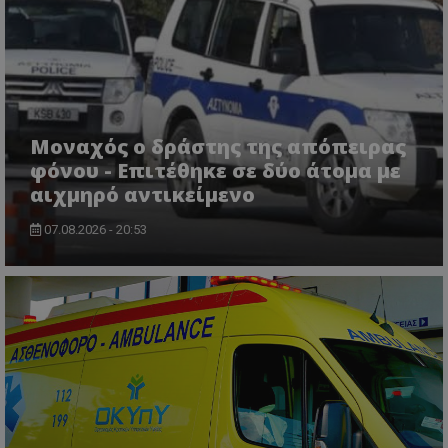
msToken
.tiktok.com
Μοναχός ο δράστης της απόπειρας
φόνου - Επιτέθηκε σε δύο άτομα με
αιχμηρό αντικείμενο
07.08.2026 - 20:53
CookieScriptConsent
CookieScript
www.tothemaonline.com