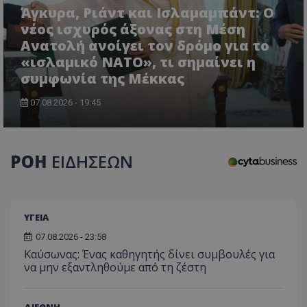
τον 
τον τρ
Άγκυρα, Ριάντ και Ισλαμαμπάντ: Ο
του 
οποίο 
επισκέπ
νέος ισχυρός άξονας στη Μέση
πρόσβα
Ανατολή ανοίγει τον δρόμο για το
ιστοσε
Συλλέγε
«ισλαμικό ΝΑΤΟ», τι σημαίνει η
για τις
του χρ
συμφωνία της Μέκκας
ιστοσε
ποιες σ
έχουν 
07.08.2026 - 19:45
_ga_J7RS52TMNC
.tothemaonline.com
1 χρόνος 1
Αυτό τ
μήνας
χρησιμ
από το
Analyti
ΡΟΗ
ΕΙΔΗΣΕΩΝ
διατήρ
κατάσ
περιόδ
σύνδεσ
ΥΓΕΙΑ
07.08.2026 - 23:58
Kαύσωνας: Ένας καθηγητής δίνει συμβουλές για
να μην εξαντληθούμε από τη ζέστη
ΔΙΕΘΝΗ