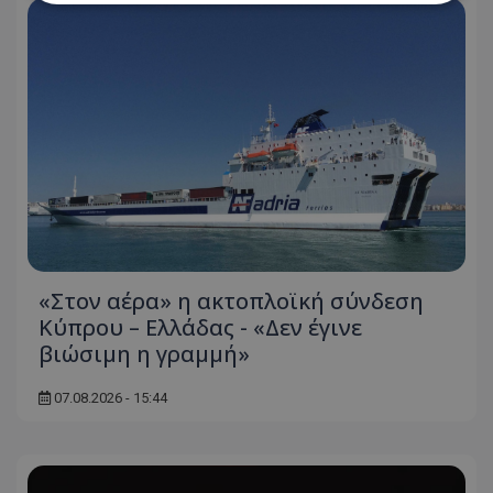
Απολύτως απαραίτητα
Απόδοσης
Στόχευσης
Λειτουργικότητας
Μη ταξινομημένα
Τα απολύτως απαραίτητα cookies επιτρέπουν
βασικές λειτουργίες του ιστότοπου, όπως τη
σύνδεση χρήστη και τη διαχείριση λογαριασμού.
Ο ιστότοπος δεν μπορεί να χρησιμοποιηθεί σωστά
χωρίς τα απολύτως απαραίτητα cookies.
Ονοματεπώνυμο
Προμηθευτής
/
Πεδίο
usprivacy
.lifenewscy.tothemaonline.com
«Στον αέρα» η ακτοπλοϊκή σύνδεση
Κύπρου – Ελλάδας - «Δεν έγινε
βιώσιμη η γραμμή»
07.08.2026 - 15:44