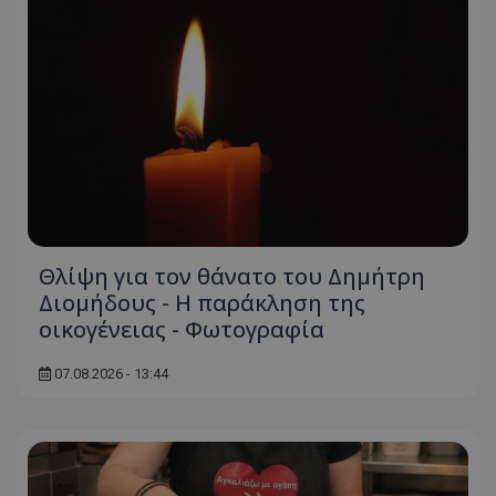
ASP.NET_SessionId
Microsoft Corporation
themasports.tothemaonline.co
Θλίψη για τον θάνατο του Δημήτρη
Διομήδους - Η παράκληση της
οικογένειας - Φωτογραφία
VISITOR_PRIVACY_METADATA
YouTube
.youtube.com
07.08.2026 - 13:44