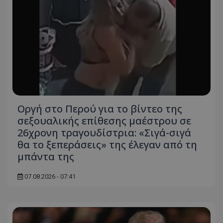
ASP.NET_SessionId
Microsoft Corporation
themasports.tothemaonline.co
Οργή στο Περού για το βίντεο της
σεξουαλικής επίθεσης μαέστρου σε
26χρονη τραγουδίστρια: «Σιγά-σιγά
θα το ξεπεράσεις» της έλεγαν από τη
VISITOR_PRIVACY_METADATA
YouTube
μπάντα της
.youtube.com
07.08.2026 - 07:41