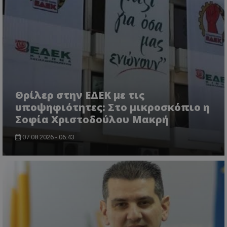
Θρίλερ στην ΕΔΕΚ με τις
usprivacy
.themasports.tothemaonline.co
υποψηφιότητες: Στο μικροσκόπιο η
Σοφία Χριστοδούλου Μακρή
07.08.2026 - 06:43