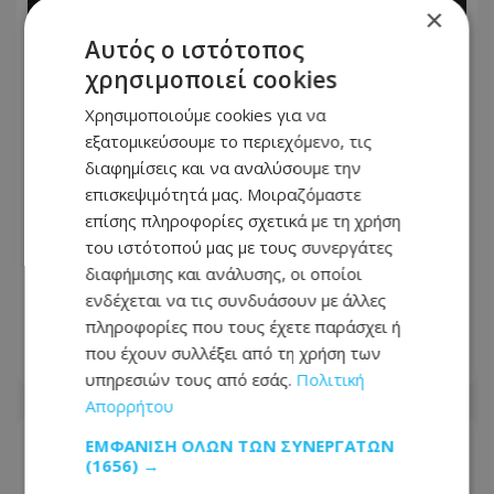
×
Αυτός ο ιστότοπος
χρησιμοποιεί cookies
Χρησιμοποιούμε cookies για να
εξατομικεύσουμε το περιεχόμενο, τις
διαφημίσεις και να αναλύσουμε την
επισκεψιμότητά μας. Μοιραζόμαστε
επίσης πληροφορίες σχετικά με τη χρήση
Τραγωδία στην Τουρκία: Νταλίκα
του ιστότοπού μας με τους συνεργάτες
μπήκε στο αντίθετο και έπεσε σε
διαφήμισης και ανάλυσης, οι οποίοι
όχημα που περίμεναν σε φανάρι -
ενδέχεται να τις συνδυάσουν με άλλες
Ένας νεκρός και 10 τραυματίες
πληροφορίες που τους έχετε παράσχει ή
που έχουν συλλέξει από τη χρήση των
07.08.2026 - 13:56
υπηρεσιών τους από εσάς.
Πολιτική
Απορρήτου
ΕΜΦΆΝΙΣΗ ΌΛΩΝ ΤΩΝ ΣΥΝΕΡΓΑΤΏΝ
(1656) →