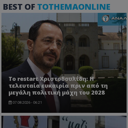
BEST OF
TOTHEMAONLINE
msToken
.tiktok.com
Το restart Χριστοδουλίδη: Η
τελευταία ευκαιρία πριν από τη
μεγάλη πολιτική μάχη του 2028
07.08.2026 - 06:21
CookieScriptConsent
CookieScript
www.tothemaonline.com