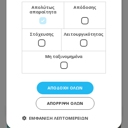
Απολύτως
Απόδοσης
απαραίτητα
Στόχευσης
Λειτουργικότητας
Μη ταξινομημένα
Δραματική διάσωση στην Κίνα:
Φορτηγό έπεσε πάνω σε αυτοκίνητο
και το σκέπασε με κάρβουνα, τον
οδηγό έσωσε στρατιώτης, δείτε
ΑΠΟΔΟΧΉ ΌΛΩΝ
βίντεο
07.08.2026 - 09:49
ΑΠΌΡΡΙΨΗ ΌΛΩΝ
ΕΜΦΆΝΙΣΗ ΛΕΠΤΟΜΕΡΕΙΏΝ