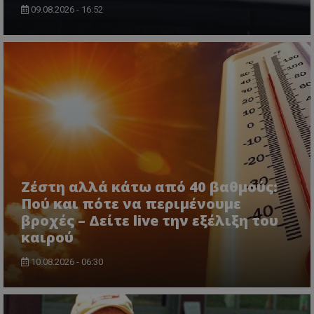
09.08.2026 - 16:52
CookieScriptConsent
CookieScript
www.tothemaonline.com
Ζέστη αλλά κάτω από 40 βαθμούς:
Πού και πότε να περιμένουμε
βροχές – Δείτε live την εξέλιξη του
καιρού
10.08.2026 - 06:30
usprivacy
.themasports.tothemaonline.co