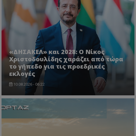
VISITOR_PRIVACY_METADATA
YouTube
.youtube.com
«ΔΗΣΑΚΕΛ» και 2028: Ο Νίκος
Χριστοδουλίδης χαράζει από τώρα
το γήπεδο για τις προεδρικές
εκλογές
10.08.2026 - 06:22