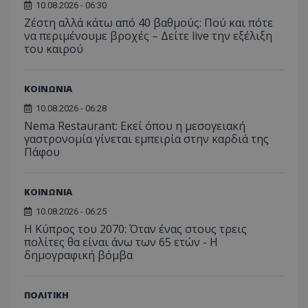
YSC
συνεδρία
Αυτό
Google LLC
10.08.2026 - 06:30
παρακολούθη
μήνας
χρησιμ
έχει 
.youtube.com
της συμπερι
από το
Ζέστη αλλά κάτω από 40 βαθμούς: Πού και πότε
από 
του χρήστη γ
Analyti
για ν
να περιμένουμε βροχές – Δείτε live την εξέλιξη
ανάλυση των
διατήρ
παρα
επιδόσεων.
του καιρού
κατάσ
προβ
περιόδ
ενσω
σύνδεσ
βίντε
C
1 μήνας
Αυτό τ
ΚΟΙΝΩΝΙΑ
Adform
guest_id
1 χρόνος 1
Αυτό
Twitter Inc.
χρησιμ
.adform.net
μήνας
ρυθμ
.twitter.com
για τον
10.08.2026 - 06:28
το Tw
προσδι
αναγ
Nema Restaurant: Εκεί όπου η μεσογειακή
συχνότ
να π
επισκέ
γαστρονομία γίνεται εμπειρία στην καρδιά της
τον 
τον τρ
του 
Πάφου
οποίο 
επισκέπ
πρόσβα
ιστοσε
ΚΟΙΝΩΝΙΑ
Συλλέγε
για τις
10.08.2026 - 06:25
του χρ
ιστοσε
Η Κύπρος του 2070: Όταν ένας στους τρεις
ποιες σ
πολίτες θα είναι άνω των 65 ετών - Η
έχουν 
δημογραφική βόμβα
_ga_J7RS52TMNC
.tothemaonline.com
1 χρόνος 1
Αυτό τ
μήνας
χρησιμ
από το
Analyti
ΠΟΛΙΤΙΚΗ
διατήρ