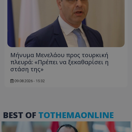
usprivacy
.lifenewscy.tothemaonline.com
Μήνυμα Μενελάου προς τουρκική
πλευρά: «Πρέπει να ξεκαθαρίσει η
ASP.NET_SessionId
Microsoft Corporation
στάση της»
themasports.tothemaonline.co
09.08.2026 - 15:32
BEST OF
TOTHEMAONLINE