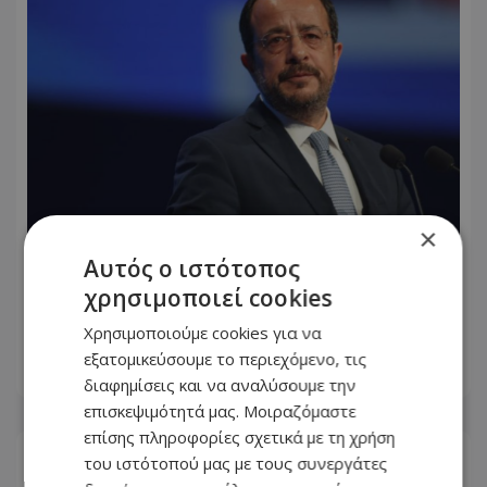
×
Αυτός ο ιστότοπος
Πολιτικός «πόλεμος» για τους
χρησιμοποιεί cookies
ημικρατικούς – Το «ΔΗΣΑΚΕΛ» έφερε
βροχή ανακοινώσεων
Χρησιμοποιούμε cookies για να
εξατομικεύσουμε το περιεχόμενο, τις
09.08.2026 - 21:53
διαφημίσεις και να αναλύσουμε την
επισκεψιμότητά μας. Μοιραζόμαστε
επίσης πληροφορίες σχετικά με τη χρήση
του ιστότοπού μας με τους συνεργάτες