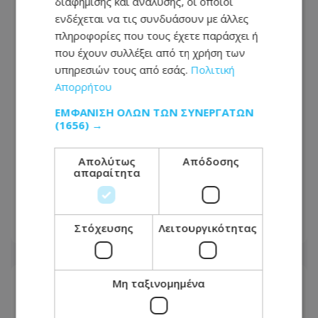
διαφήμισης και ανάλυσης, οι οποίοι
ενδέχεται να τις συνδυάσουν με άλλες
πληροφορίες που τους έχετε παράσχει ή
που έχουν συλλέξει από τη χρήση των
υπηρεσιών τους από εσάς.
Πολιτική
Απορρήτου
ΕΜΦΆΝΙΣΗ ΌΛΩΝ ΤΩΝ ΣΥΝΕΡΓΑΤΏΝ
(1656) →
Απολύτως
Απόδοσης
Νέος γύρος στην κόντρα ΔΗΣΥ –
απαραίτητα
Κυβέρνησης: «Μήπως θέλουν να τους
πούμε και μπράβο;»
Στόχευσης
Λειτουργικότητας
09.08.2026 - 19:48
Μη ταξινομημένα