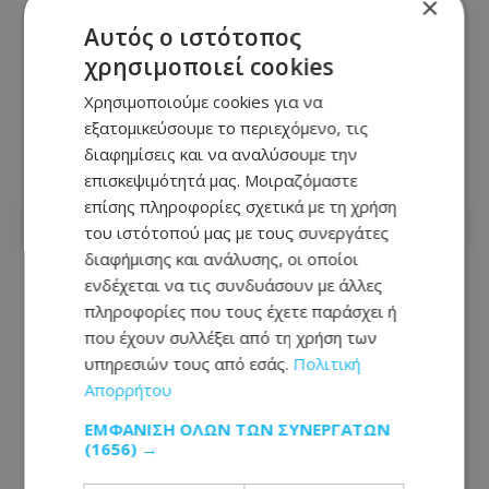
×
Αυτός ο ιστότοπος
ΔΗΣΥ: Απαντά στον Γιάννη Αντωνίου
χρησιμοποιεί cookies
για τους διορισμούς - «Το
Χρησιμοποιούμε cookies για να
Γνωμοδοτικό εισηγείται, η Κυβέρνηση
εξατομικεύσουμε το περιεχόμενο, τις
αποφασίζει»
διαφημίσεις και να αναλύσουμε την
επισκεψιμότητά μας. Μοιραζόμαστε
08.08.2026 - 14:43
επίσης πληροφορίες σχετικά με τη χρήση
του ιστότοπού μας με τους συνεργάτες
διαφήμισης και ανάλυσης, οι οποίοι
ενδέχεται να τις συνδυάσουν με άλλες
πληροφορίες που τους έχετε παράσχει ή
που έχουν συλλέξει από τη χρήση των
υπηρεσιών τους από εσάς.
Πολιτική
Απορρήτου
ΕΜΦΆΝΙΣΗ ΌΛΩΝ ΤΩΝ ΣΥΝΕΡΓΑΤΏΝ
(1656) →