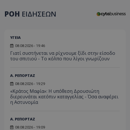
του 
οποίο 
επισκέπ
ΡΟΗ
ΕΙΔΗΣΕΩΝ
πρόσβα
ιστοσε
Συλλέγε
για τις
του χρ
ιστοσε
ποιες σ
ΥΓΕΙΑ
έχουν 
08.08.2026 - 19:46
_ga_J7RS52TMNC
.tothemaonline.com
1 χρόνος 1
Αυτό τ
Γιατί συστήνεται να ρίχνουμε ξίδι στην είσοδο
μήνας
χρησιμ
από το
του σπιτιού - Το κόλπο που λίγοι γνωρίζουν
Analyti
διατήρ
κατάσ
περιόδ
Α. ΡΕΠΟΡΤΑΖ
σύνδεσ
08.08.2026 - 19:29
«Κράτος Μαφία»: Η υπόθεση Δρουσιώτη
διερευνάται κατόπιν καταγγελίας - Όσα αναφέρει
η Αστυνομία
Α. ΡΕΠΟΡΤΑΖ
08.08.2026 - 19:09