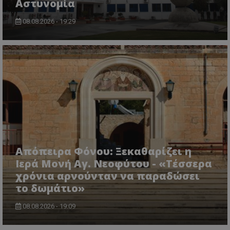
Αστυνομία
08.08.2026 - 19:29
msToken
.tiktok.com
Απόπειρα Φόνου: Ξεκαθαρίζει η
Ιερά Μονή Αγ. Νεοφύτου - «Τέσσερα
χρόνια αρνούνταν να παραδώσει
το δωμάτιο»
CookieScriptConsent
CookieScript
www.tothemaonline.com
08.08.2026 - 19:09