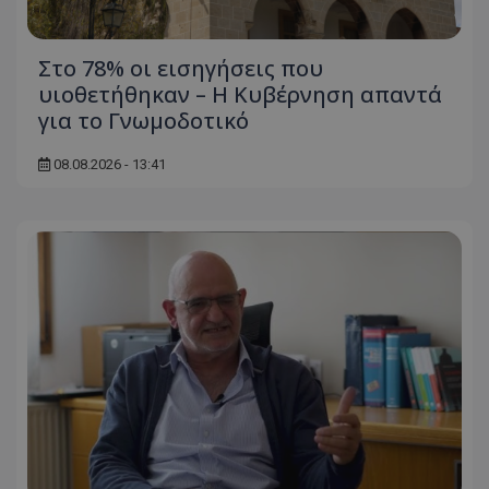
ASP.NET_SessionId
Microsoft Corporation
themasports.tothemaonline.co
Στο 78% οι εισηγήσεις που
υιοθετήθηκαν – Η Κυβέρνηση απαντά
για το Γνωμοδοτικό
08.08.2026 - 13:41
VISITOR_PRIVACY_METADATA
YouTube
.youtube.com