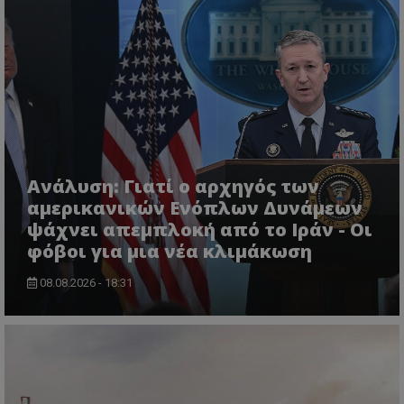
usprivacy
.themasports.tothemaonline.co
Ανάλυση: Γιατί ο αρχηγός των
αμερικανικών Ενόπλων Δυνάμεων
ψάχνει απεμπλοκή από το Ιράν - Οι
φόβοι για μια νέα κλιμάκωση
08.08.2026 - 18:31
Προμηθευτής