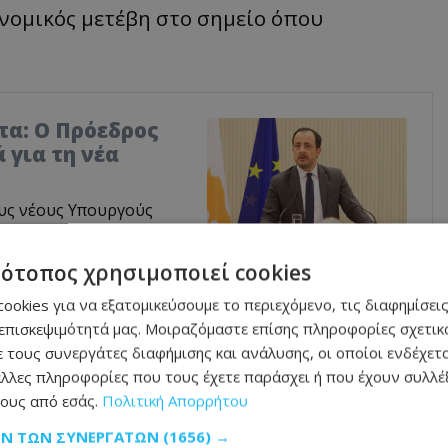
νομικός μετέβη στο σημείο όπου
τα: Ο Πρόεδρος
 για τη νέα
υς νέους Υπουργούς
τότοπος χρησιμοποιεί cookies
ookies για να εξατομικεύσουμε το περιεχόμενο, τις διαφημίσεις
επισκεψιμότητά μας. Μοιραζόμαστε επίσης πληροφορίες σχετικά
 τους συνεργάτες διαφήμισης και ανάλυσης, οι οποίοι ενδέχετα
λλες πληροφορίες που τους έχετε παράσχει ή που έχουν συλλέξ
ους από εσάς.
Πολιτική Απορρήτου
ΩΝ ΤΩΝ ΣΥΝΕΡΓΑΤΏΝ
(1656) →