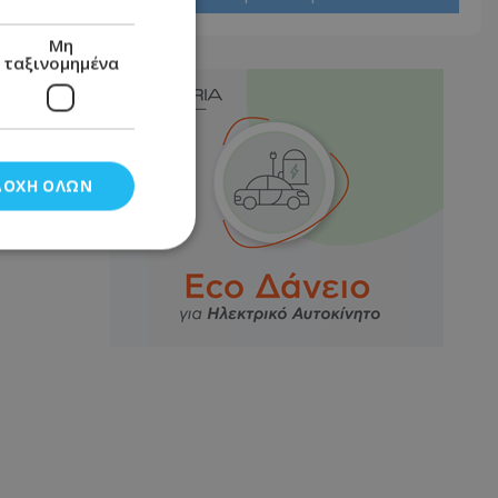
Μη
ταξινομημένα
ΔΟΧΉ ΌΛΩΝ
νομημένα
στη και τη
τητα cookies.
αποθηκεύει το
θεσης του χρήστη
 παρακολούθηση και
τα σύμφωνα με τον
ρρήτου των
ειών.