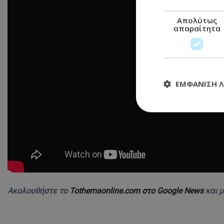
Απολύτως
απαραίτητα
ΕΜΦΆΝΙΣΗ 
Απολύτω
Τα απολύτως απαραί
διαχείριση λογαρια
Ονοματεπώνυμο
usprivacy
Ακολουθήστε το
Tothemaonline.com στο Google News
και 