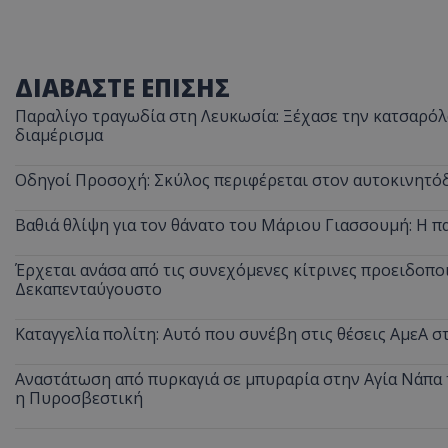
ASP.NET_SessionI
ΔΙΑΒΑΣΤΕ ΕΠΙΣΗΣ
Παραλίγο τραγωδία στη Λευκωσία: Ξέχασε την κατσαρόλα
διαμέρισμα
VISITOR_PRIVACY
Οδηγοί Προσοχή: Σκύλος περιφέρεται στον αυτοκινητόδ
Βαθιά θλίψη για τον θάνατο του Μάριου Γιασσουμή: Η π
Έρχεται ανάσα από τις συνεχόμενες κίτρινες προειδοποι
Δεκαπενταύγουστο
Καταγγελία πολίτη: Αυτό που συνέβη στις θέσεις ΑμεΑ 
__cf_bm
Αναστάτωση από πυρκαγιά σε μπυραρία στην Αγία Νάπα τ
η Πυροσβεστική
__cf_bm