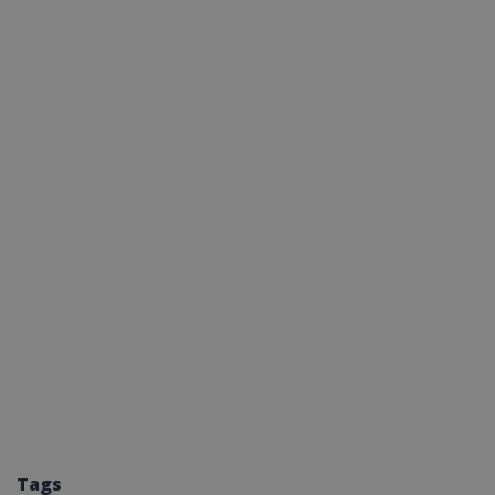
ASP.NET_SessionI
msToken
CookieScriptConse
Tags