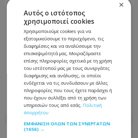
×
Αυτός ο ιστότοπος
χρησιμοποιεί cookies
Χρησιμοποιούμε cookies για να
εξατομικεύσουμε το περιεχόμενο, τις
διαφημίσεις και να αναλύσουμε την
επισκεψιμότητά μας. Μοιραζόμαστε
επίσης πληροφορίες σχετικά με τη χρήση
του ιστότοπού μας με τους συνεργάτες
«Κράτος Μαφία»: Η υπόθεση
διαφήμισης και ανάλυσης, οι οποίοι
Δρουσιώτη διερευνάται κατόπιν
ενδέχεται να τις συνδυάσουν με άλλες
καταγγελίας - Όσα αναφέρει η
πληροφορίες που τους έχετε παράσχει ή
Αστυνομία
που έχουν συλλέξει από τη χρήση των
υπηρεσιών τους από εσάς.
Πολιτική
08.08.2026 - 19:29
Απορρήτου
ΕΜΦΆΝΙΣΗ ΌΛΩΝ ΤΩΝ ΣΥΝΕΡΓΑΤΏΝ
(1656) →