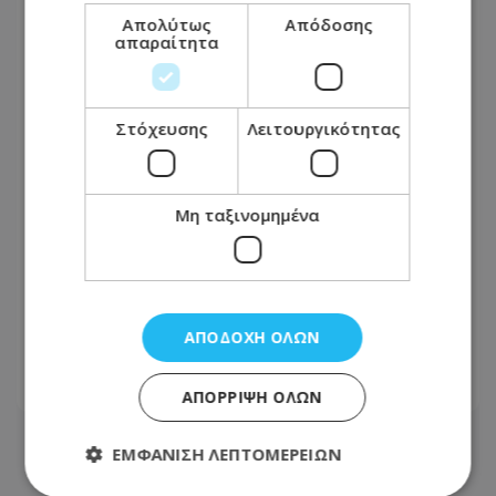
Απολύτως
Απόδοσης
απαραίτητα
Στόχευσης
Λειτουργικότητας
Μη ταξινομημένα
Απόπειρα Φόνου: Ξεκαθαρίζει η Ιερά
Μονή Αγ. Νεοφύτου - «Τέσσερα χρόνια
αρνούνταν να παραδώσει το
ΑΠΟΔΟΧΉ ΌΛΩΝ
δωμάτιο»
08.08.2026 - 19:09
ΑΠΌΡΡΙΨΗ ΌΛΩΝ
ΕΜΦΆΝΙΣΗ ΛΕΠΤΟΜΕΡΕΙΏΝ