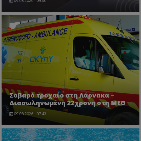
09.08.2026 - 09:30
msToken
.tiktok.com
Σοβαρό τροχαίο στη Λάρνακα –
Διασωληνωμένη 22χρονη στη ΜΕΘ
09.08.2026 - 07:43
CookieScriptConsent
CookieScript
www.tothemaonline.com