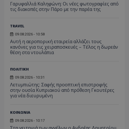
τον τρ
Γαρυφαλλιά Καληφώνη: Οι νέες φωτογραφίες από
του 
οποίο 
τις διακοπές στην Πάρο με την παρέα της
επισκέπ
πρόσβα
ιστοσε
Συλλέγε
TRAVEL
για τις
του χρ
ιστοσε
09.08.2026 - 10:58
ποιες σ
Αυτή η αεροπορική εταιρεία αλλάζει τους
έχουν 
κανόνες για τις χειραποσκευές – Τέλος η δωρεάν
_ga_J7RS52TMNC
.tothemaonline.com
1 χρόνος 1
Αυτό τ
θέση στα ντουλάπια
μήνας
χρησιμ
από το
Analyti
διατήρ
ΠΟΛΙΤΙΚΗ
κατάσ
περιόδ
09.08.2026 - 10:31
σύνδεσ
Λετυμπιώτης: Σαφής προοπτική επιστροφής
στην ουσία Κυπριακού από πρόθεση Γκουτέρες
για νέα διευρυμένη
ΚΟΙΝΩΝΙΑ
09.08.2026 - 10:17
Στη γειτονιά των αγγέλων ο Ανδρέας Δημητρίου