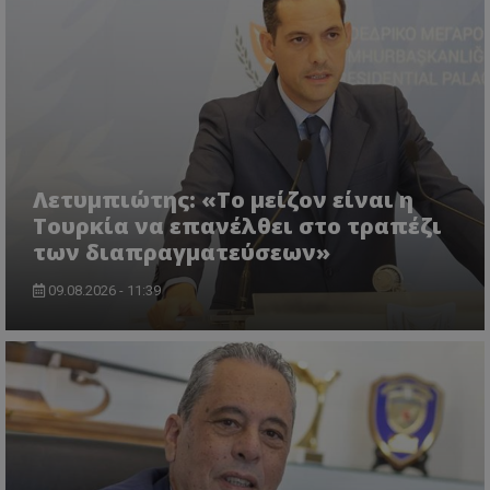
ASP.NET_SessionId
Microsoft Corporation
themasports.tothemaonline.co
Λετυμπιώτης: «Το μείζον είναι η
Τουρκία να επανέλθει στο τραπέζι
των διαπραγματεύσεων»
09.08.2026 - 11:39
VISITOR_PRIVACY_METADATA
YouTube
.youtube.com