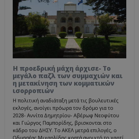
Η προεδρική μάχη άρχισε- Το
μεγάλο παζλ των συμμαχιών και
η μετακίνηση των κομματικών
ισορροπιών
Η πολιτική αναδιάταξη μετά τις βουλευτικές
εκλογές, ανοίγει πρόωρα τον δρόμο για το
2028- Αννίτα Δημητρίου- Αβέρωφ Νεοφύτου
και Γιώργος Παμπορίδης, βρισκονται στο
κάδρο του ΔΗΣΥ. Το ΑΚΕΛ μετρά επιλογές, ο
Οδυσσέας Μιχαηλίδης κρατά ανοιχτό το χαρτί