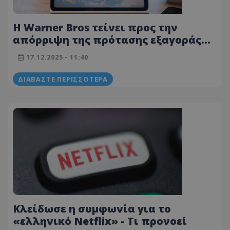
Η Warner Bros τείνει προς την
απόρριψη της πρότασης εξαγοράς
της Paramount και προκρίνει αυτή
17.12.2025 - 11:40
του Netflix
ΔΙΑΒΆΣΤΕ ΠΕΡΙΣΣΌΤΕΡΑ
Κλείδωσε η συμφωνία για το
«ελληνικό Netflix» - Τι προνοεί