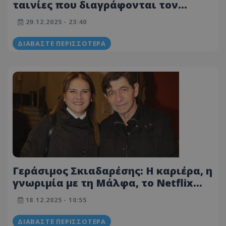
ταινίες που διαγράφονται τον
Ιανουάριο - Μόλις που
29.12.2025 - 23:40
προλαβαίνετε να τις δείτε!
ΔΙΑΒΆΣΤΕ ΠΕΡΙΣΣΌΤΕΡΑ
Γεράσιμος Σκιαδαρέσης: Η καριέρα, η
γνωριμία με τη Μάλφα, το Netflix
και ο «Φατσέας»
18.12.2025 - 10:55
ΔΙΑΒΆΣΤΕ ΠΕΡΙΣΣΌΤΕΡΑ