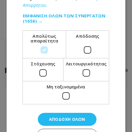
...
Απορρήτου
43
ΕΜΦΆΝΙΣΗ ΌΛΩΝ ΤΩΝ ΣΥΝΕΡΓΑΤΏΝ
(1656) →
44
45
Απολύτως
Απόδοσης
απαραίτητα
Στόχευσης
Λειτουργικότητας
ΡΟΗ
ΕΙΔΗΣΕΩΝ
Μη ταξινομημένα
ΑΣΤΥΝΟΜΙΚΟ ΡΕΠΟΡΤΑΖ
06.08.2026 - 08:55
Παραλίγο τραγωδία στη Λευκωσία: Ξέχασε την
κατσαρόλα στη φωτιά και παραλίγο να καεί
ΑΠΟΔΟΧΉ ΌΛΩΝ
ολόκληρο το διαμέρισμα