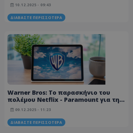
10.12.2025 - 09:43
ΔΙΑΒΆΣΤΕ ΠΕΡΙΣΣΌΤΕΡΑ
Warner Bros: Το παρασκήνιο του
πολέμου Netflix - Paramount για την
εξαγορά της και ο σημαντικός ρόλος
09.12.2025 - 11:23
του Τραμπ
ΔΙΑΒΆΣΤΕ ΠΕΡΙΣΣΌΤΕΡΑ