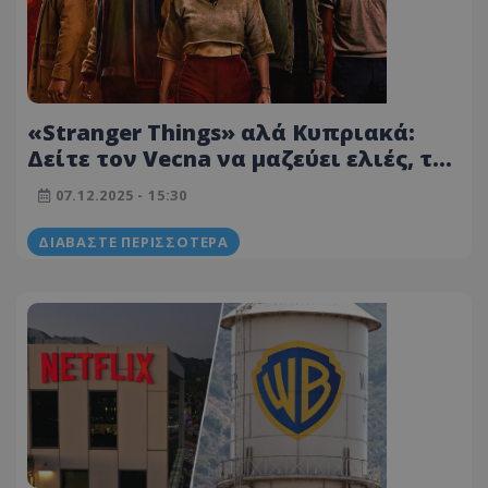
«Stranger Things» αλά Κυπριακά:
Δείτε τον Vecna να μαζεύει ελιές, τον
Mike σε γαϊδουράκι και…πολλά
07.12.2025 - 15:30
άλλα – Φωτογραφίες
ΔΙΑΒΆΣΤΕ ΠΕΡΙΣΣΌΤΕΡΑ