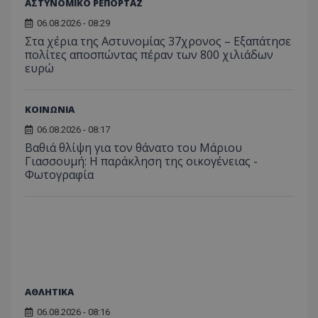
ΑΣΤΥΝΟΜΙΚΟ ΡΕΠΟΡΤΑΖ
06.08.2026 - 08:29
Στα χέρια της Αστυνομίας 37χρονος – Εξαπάτησε
πολίτες αποσπώντας πέραν των 800 χιλιάδων
ευρώ
ASP.NET_SessionId
Microsoft Corporation
themasports.tothemaonline.co
ΚΟΙΝΩΝΙΑ
06.08.2026 - 08:17
Βαθιά θλίψη για τον θάνατο του Μάριου
Γιασσουμή: Η παράκληση της οικογένειας -
Φωτογραφία
VISITOR_PRIVACY_METADATA
YouTube
ΑΘΛΗΤΙΚΑ
.youtube.com
06.08.2026 - 08:16