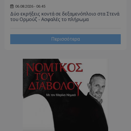
06.08.2026 - 06:45
CookieScriptConsent
CookieScript
www.tothemaonline.com
Δύο εκρήξεις κοντά σε δεξαμενόπλοιο στα Στενά
του Ορμούζ - Ασφαλές το πλήρωμα
Περισσότερα
usprivacy
.themasports.tothemaonline.co