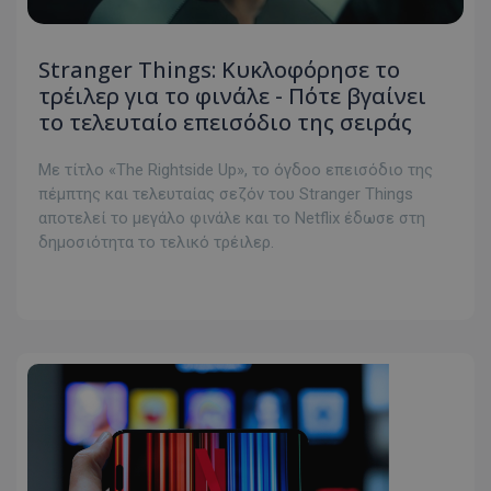
Stranger Things: Κυκλοφόρησε το
τρέιλερ για το φινάλε - Πότε βγαίνει
το τελευταίο επεισόδιο της σειράς
Με τίτλο «The Rightside Up», το όγδοο επεισόδιο της
πέμπτης και τελευταίας σεζόν του Stranger Things
αποτελεί το μεγάλο φινάλε και το Netflix έδωσε στη
δημοσιότητα το τελικό τρέιλερ.