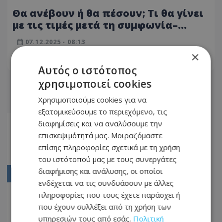
Θα ανέβουν ή θα πέσουν; Τι θα γίνει
με τις τιμές μετά τη συμφωνία–
μαμούθ της Netflix
07.12.2025 - 08:13
×
ΔΙΑΒΆΣΤΕ ΠΕΡΙΣΣΌΤΕΡΑ
Αυτός ο ιστότοπος
χρησιμοποιεί cookies
Χρησιμοποιούμε cookies για να
εξατομικεύσουμε το περιεχόμενο, τις
Αρχική
διαφημίσεις και να αναλύσουμε την
επισκεψιμότητά μας. Μοιραζόμαστε
02
επίσης πληροφορίες σχετικά με τη χρήση
03
του ιστότοπού μας με τους συνεργάτες
διαφήμισης και ανάλυσης, οι οποίοι
04
ενδέχεται να τις συνδυάσουν με άλλες
05
πληροφορίες που τους έχετε παράσχει ή
που έχουν συλλέξει από τη χρήση των
06
υπηρεσιών τους από εσάς.
Πολιτική