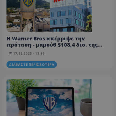
Η Warner Bros απέρριψε την
πρόταση - μαμούθ $108,4 δισ. της
Paramount, ανοιχτός ο δρόμος για το
17.12.2025 - 15:16
Netflix
ΔΙΑΒΆΣΤΕ ΠΕΡΙΣΣΌΤΕΡΑ