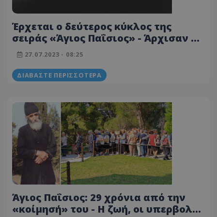
Έρχεται ο δεύτερος κύκλος της
σειράς «Άγιος Παΐσιος» - Άρχισαν τα
γυρίσματα – Η ανακοίνωση του
27.07.2023 - 08:25
Γιώργου Τσιάκκα
ΔΙΑΒΆΣΤΕ ΠΕΡΙΣΣΌΤΕΡΑ
Άγιος Παΐσιος: 29 χρόνια από την
«κοίμησή» του - Η ζωή, οι υπερβολές