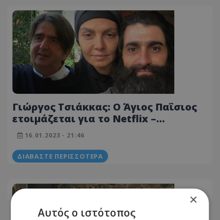
Γιώργος Τσιάκκας: Ο Άγιος Παΐσιος
ετοιμάζεται για το Netflix –
«Ευχόμαστε όλα να πάνε καλά»
16.01.2023 - 21:46
(Βίντεο)
ΔΙΑΒΆΣΤΕ ΠΕΡΙΣΣΌΤΕΡΑ
×
Αυτός ο ιστότοπος