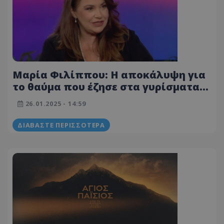
Μαρία Φιλίππου: Η αποκάλυψη για
το θαύμα που έζησε στα γυρίσματα
της σειρά «Άγιος Παΐσιος»
26.01.2025 - 14:59
ΔΙΑΒΆΣΤΕ ΠΕΡΙΣΣΌΤΕΡΑ