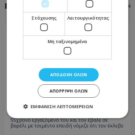
ΡΟΗ
ΕΙΔΗΣΕΩΝ
Στόχευσης
Λειτουργικότητας
ΑΘΛΗΤΙΚΑ
07.08.2026 - 00:00
Μη ταξινομημένα
Σάλτσμπουργκ–Πάφος 1-0: Λύγισε στο τέλος...
ΑΘΛΗΤΙΚΑ
06.08.2026 - 23:43
ΑΠΟΔΟΧΉ ΌΛΩΝ
ΑΠΟΕΛ: Αυτό είναι το λογότυπο των 100 χρόνων!
ΑΠΌΡΡΙΨΗ ΌΛΩΝ
ΔΙΕΘΝΗ
ΕΜΦΆΝΙΣΗ ΛΕΠΤΟΜΕΡΕΙΏΝ
06.08.2026 - 23:19
Φρίκη στη Βρετανία: Πρώην χασάπης τεμάχισε
55χρονο εργαζόμενό του και τον έβαλε σε
βαρέλι με τσιμέντο επειδή νόμιζε ότι τον έκλεβε
Απολύτως απαραίτητα
Απόδοσης