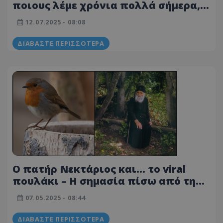
ποιους λέμε χρόνια πολλά σήμερα,
12 Ιουλίου
12.07.2025 - 08:08
ΔΙΑΒΆΣΤΕ ΠΕΡΙΣΣΌΤΕΡΑ
Ο πατήρ Νεκτάριος και… το viral
πουλάκι – Η σημασία πίσω από τη
φωτογραφία και η σχέση με τον Άγιο
07.05.2025 - 08:44
Παΐσιο
ΔΙΑΒΆΣΤΕ ΠΕΡΙΣΣΌΤΕΡΑ