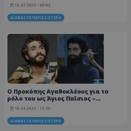
και η τηλεοπτική σειρά
12.07.2023 - 09:04
ΔΙΑΒΆΣΤΕ ΠΕΡΙΣΣΌΤΕΡΑ
Ο Προκόπης Αγαθοκλέους για το
ρόλο του ως Άγιος Παΐσιος –
«Μεγάλη πρόκληση και ευλογία»
10.04.2023 - 15:30
ΔΙΑΒΆΣΤΕ ΠΕΡΙΣΣΌΤΕΡΑ