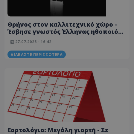
Θρήνος στον καλλιτεχνικό χώρο -
Έσβησε γνωστός Έλληνας ηθοποιός
που έπαιξε στη σειρά ο Άγιος
27.07.2025 - 16:42
Παΐσιος
ΔΙΑΒΆΣΤΕ ΠΕΡΙΣΣΌΤΕΡΑ
Εορτολόγιο: Μεγάλη γιορτή - Σε