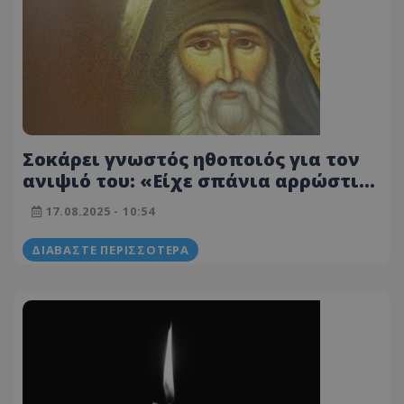
Σοκάρει γνωστός ηθοποιός για τον
ανιψιό του: «Είχε σπάνια αρρώστια,
ο Άγιος Παΐσιος τον έκανε καλά»
17.08.2025 - 10:54
ΔΙΑΒΆΣΤΕ ΠΕΡΙΣΣΌΤΕΡΑ