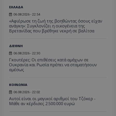
Στόχευσης
Λειτουργικότητας
ΕΛΛΑΔΑ
Μη ταξινομημένα
06.08.2026 - 22:54
Τα απολύτως απαραίτητα cookies επιτρέπουν
«Αφιέρωσε τη ζωή της βοηθώντας όσους είχαν
βασικές λειτουργίες του ιστότοπου, όπως τη
ανάγκη»: Συγκλονίζει η οικογένεια της
σύνδεση χρήστη και τη διαχείριση λογαριασμού.
Βρετανίδας που βρέθηκε νεκρή σε βαλίτσα
Ο ιστότοπος δεν μπορεί να χρησιμοποιηθεί σωστά
χωρίς τα απολύτως απαραίτητα cookies.
Ονοματεπώνυμο
Προμηθευτής
/
Πεδίο
ΔΙΕΘΝΗ
usprivacy
.lifenewscy.tothemaonline.com
06.08.2026 - 22:30
Γκουτέρες: Οι επιθέσεις κατά αμάχων σε
Ουκρανία και Ρωσία πρέπει να σταματήσουν
αμέσως
ΚΟΙΝΩΝΙΑ
06.08.2026 - 22:02
Αυτοί είναι οι μαγικοί αριθμοί του Τζόκερ -
Μάθε αν κέρδισες 2.500.000 ευρώ
ASP.NET_SessionId
Microsoft Corporation
themasports.tothemaonline.co