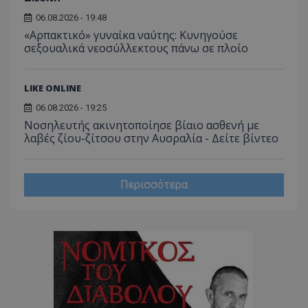
06.08.2026 - 19:48
msToken
.tiktok.com
«Αρπακτικό» γυναίκα ναύτης: Κυνηγούσε
σεξουαλικά νεοσύλλεκτους πάνω σε πλοίο
LIKE ONLINE
06.08.2026 - 19:25
Νοσηλευτής ακινητοποίησε βίαιο ασθενή με
λαβές ζίου-ζίτσου στην Αυσραλία - Δείτε βίντεο
Περισσότερα
CookieScriptConsent
CookieScript
www.tothemaonline.com