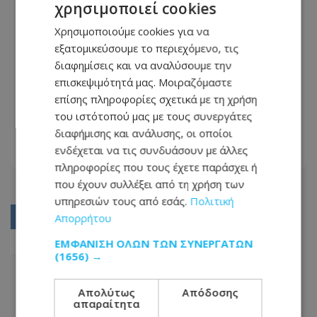
χρησιμοποιεί cookies
Χρησιμοποιούμε cookies για να
εξατομικεύσουμε το περιεχόμενο, τις
διαφημίσεις και να αναλύσουμε την
επισκεψιμότητά μας. Μοιραζόμαστε
Γιώργος Τσιάκκας: Σπάνιο
επίσης πληροφορίες σχετικά με τη χρήση
στιγμιότυπο με τη γλυκιά μητέρα
του ιστότοπού μας με τους συνεργάτες
του! (Φώτο)
28.04.2022 - 18:45
διαφήμισης και ανάλυσης, οι οποίοι
ενδέχεται να τις συνδυάσουν με άλλες
ΔΙΑΒΆΣΤΕ ΠΕΡΙΣΣΌΤΕΡΑ
πληροφορίες που τους έχετε παράσχει ή
που έχουν συλλέξει από τη χρήση των
υπηρεσιών τους από εσάς.
Πολιτική
Απορρήτου
01
ΕΜΦΆΝΙΣΗ ΌΛΩΝ ΤΩΝ ΣΥΝΕΡΓΑΤΏΝ
02
(1656) →
Απολύτως
Απόδοσης
απαραίτητα