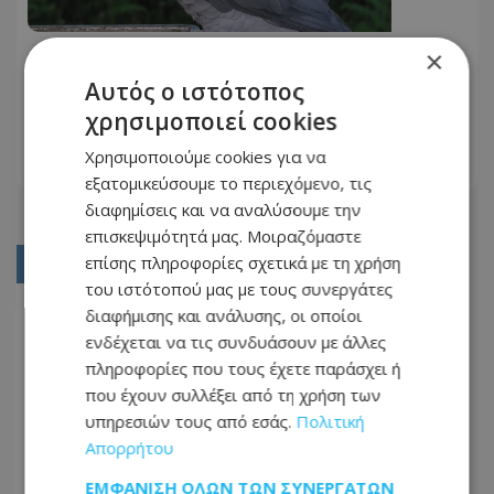
×
Χάθηκε ο «Loulou» στην Πάφο:
Έκκληση για βοήθεια στα social
Αυτός ο ιστότοπος
media - Φωτογραφία
χρησιμοποιεί cookies
26.05.2026 - 08:45
Χρησιμοποιούμε cookies για να
ΔΙΑΒΆΣΤΕ ΠΕΡΙΣΣΌΤΕΡΑ
εξατομικεύσουμε το περιεχόμενο, τις
διαφημίσεις και να αναλύσουμε την
επισκεψιμότητά μας. Μοιραζόμαστε
επίσης πληροφορίες σχετικά με τη χρήση
01
του ιστότοπού μας με τους συνεργάτες
02
διαφήμισης και ανάλυσης, οι οποίοι
ενδέχεται να τις συνδυάσουν με άλλες
03
πληροφορίες που τους έχετε παράσχει ή
04
που έχουν συλλέξει από τη χρήση των
05
υπηρεσιών τους από εσάς.
Πολιτική
Απορρήτου
...
ΕΜΦΆΝΙΣΗ ΌΛΩΝ ΤΩΝ ΣΥΝΕΡΓΑΤΏΝ