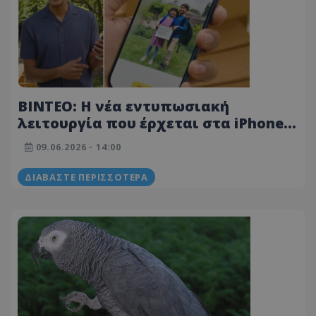
ΒΙΝΤΕΟ: Η νέα εντυπωσιακή
λειτουργία που έρχεται στα iPhone –
Επεξεργασία φωτογραφιών με τη
09.06.2026 - 14:00
βοήθεια του AI
ΔΙΑΒΆΣΤΕ ΠΕΡΙΣΣΌΤΕΡΑ