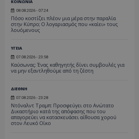
ΚΟΙΝΩΝΙΑ
08.08.2026 - 07:24
Πόσο κοστίζει πλέον μια μέρα στην παραλία
στην Κύπρο; Ο λογαριασμός που «καίει» τους
λουόμενους
msToken
.tiktok.com
ΥΓΕΙΑ
07.08.2026 - 23:58
Kαύσωνας: Ένας καθηγητής δίνει συμβουλές για
να μην εξαντληθούμε από τη ζέστη
ΔΙΕΘΝΗ
07.08.2026 - 23:28
Ντόναλντ Τραμπ: Προσφεύγει στο Ανώτατο
Δικαστήριο κατά της απόφασης που του
απαγορεύει να κατασκευάσει αίθουσα χορού
στον Λευκό Οίκο
CookieScriptConsent
CookieScript
www.tothemaonline.com