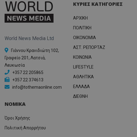
προσδι
ΚΥΡΙΕΣ ΚΑΤΗΓΟΡΙΕΣ
αναγ
συχνότ
να π
επισκέ
τον 
τον τρ
του 
ΑΡΧΙΚΗ
οποίο 
επισκέπ
πρόσβα
ΠΟΛΙΤΙΚΗ
ιστοσε
Συλλέγε
OIKONOMIA
World News Media Ltd
για τις
του χρ
ΑΣΤ. ΡΕΠΟΡΤΑΖ
ιστοσε
Γιάννου Κρανιδιώτη 102,
ποιες σ
ΚΟΙΝΩΝΙΑ
έχουν 
Γραφείο 201, Λατσιά,
Λευκωσία
_ga_J7RS52TMNC
.tothemaonline.com
1 χρόνος 1
Αυτό τ
LIFESTYLE
μήνας
χρησιμ
+357 22 205865
από το
ΑΘΛΗΤΙΚΑ
Analyti
+357 22 374613
διατήρ
ΕΛΛΑΔΑ
info@tothemaonline.com
κατάσ
περιόδ
σύνδεσ
ΔΙΕΘΝΗ
ΝΟΜΙΚΑ
Όροι Χρήσης
Πολιτική Απορρήτου