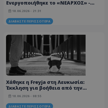
Ενεργοποιήθηκε το «ΝΕΑΡΧΟΣ» -
Καλούσαν σε βοήθεια - Σώθηκε η μία
18.06.2026 - 21:31
και πνίγηκαν οι δύο 20χρονες
ΔΙΑΒΆΣΤΕ ΠΕΡΙΣΣΌΤΕΡΑ
Χάθηκε η Freyja στη Λευκωσία:
Έκκληση για βοήθεια από την
οικογένειά της - Φωτογραφία
18.06.2026 - 08:55
ΔΙΑΒΆΣΤΕ ΠΕΡΙΣΣΌΤΕΡΑ