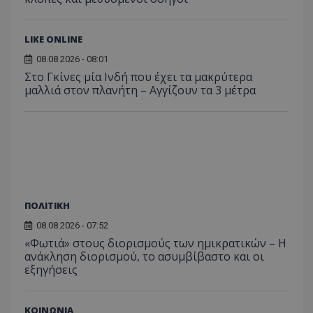
LIKE ONLINE
ASP.NET_SessionId
Microsoft Corporation
themasports.tothemaonline.co
08.08.2026 - 08:01
Στο Γκίνες μία Ινδή που έχει τα μακρύτερα
μαλλιά στον πλανήτη – Αγγίζουν τα 3 μέτρα
ΠΟΛΙΤΙΚΗ
08.08.2026 - 07:52
VISITOR_PRIVACY_METADATA
YouTube
«Φωτιά» στους διορισμούς των ημικρατικών – Η
.youtube.com
ανάκληση διορισμού, το ασυμβίβαστο και οι
εξηγήσεις
ΚΟΙΝΩΝΙΑ