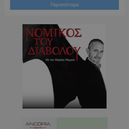
Περισσότερα
usprivacy
.themasports.tothemaonline.co