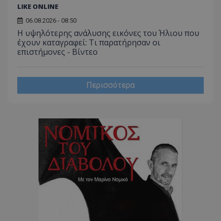
LIKE ONLINE
06.08.2026 - 08:50
CookieScriptConsent
CookieScript
www.tothemaonline.com
Η υψηλότερης ανάλυσης εικόνες του Ήλιου που
έχουν καταγραφεί: Τι παρατήρησαν οι
επιστήμονες - Βίντεο
Περισσότερα
usprivacy
.themasports.tothemaonline.co