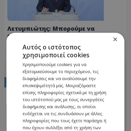
Λετυμπιώτης: Μπορούμε να
αισιοδοξούμε για την Κύπρο που
×
χτίζουμε
10.07.2026 - 22:54
Αυτός ο ιστότοπος
χρησιμοποιεί cookies
ΔΙΑΒΆΣΤΕ ΠΕΡΙΣΣΌΤΕΡΑ
Χρησιμοποιούμε cookies για να
εξατομικεύσουμε το περιεχόμενο, τις
διαφημίσεις και να αναλύσουμε την
01
επισκεψιμότητά μας. Μοιραζόμαστε
επίσης πληροφορίες σχετικά με τη χρήση
02
του ιστότοπού μας με τους συνεργάτες
03
διαφήμισης και ανάλυσης, οι οποίοι
ενδέχεται να τις συνδυάσουν με άλλες
04
πληροφορίες που τους έχετε παράσχει ή
05
που έχουν συλλέξει από τη χρήση των