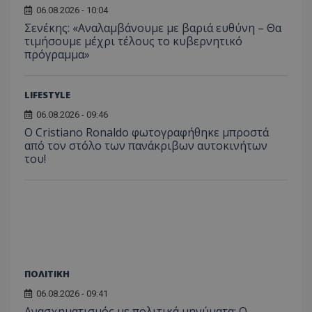
06.08.2026 - 10:04
Σενέκης: «Αναλαμβάνουμε με βαριά ευθύνη – Θα
τιμήσουμε μέχρι τέλους το κυβερνητικό
πρόγραμμα»
LIFESTYLE
ASP.NET_SessionId
Microsoft Corporation
themasports.tothemaonline.co
06.08.2026 - 09:46
Ο Cristiano Ronaldo φωτογραφήθηκε μπροστά
από τον στόλο των πανάκριβων αυτοκινήτων
του!
ΠΟΛΙΤΙΚΗ
VISITOR_PRIVACY_METADATA
YouTube
06.08.2026 - 09:41
.youtube.com
Ανασχηματισμός με πολιτικά μηνύματα: Ο