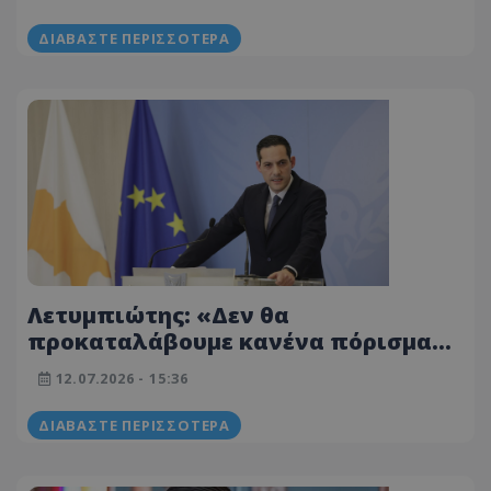
δημιουργική ασάφεια»
ΔΙΑΒΆΣΤΕ ΠΕΡΙΣΣΌΤΕΡΑ
Λετυμπιώτης: «Δεν θα
προκαταλάβουμε κανένα πόρισμα» -
Απαντά για επαναδιορισμό
12.07.2026 - 15:36
Πασχαλίδη
ΔΙΑΒΆΣΤΕ ΠΕΡΙΣΣΌΤΕΡΑ