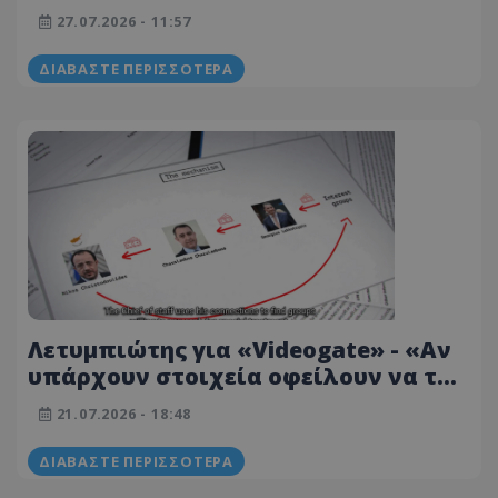
Κυπριακό, θα την αξιοποιήσουμε
27.07.2026 - 11:57
ΔΙΑΒΆΣΤΕ ΠΕΡΙΣΣΌΤΕΡΑ
Λετυμπιώτης για «Videogate» - «Αν
υπάρχουν στοιχεία οφείλουν να τα
δώσουν... κάποιοι υιοθέτησαν
21.07.2026 - 18:48
ανεδαφικούς ισχυρισμούς»
ΔΙΑΒΆΣΤΕ ΠΕΡΙΣΣΌΤΕΡΑ