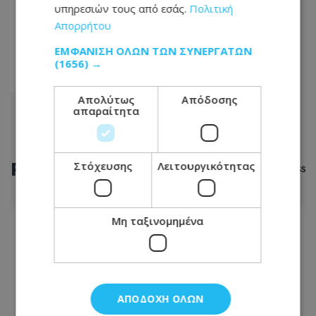
...
υπηρεσιών τους από εσάς.
Πολιτική
Απορρήτου
40
ΕΜΦΆΝΙΣΗ ΌΛΩΝ ΤΩΝ ΣΥΝΕΡΓΑΤΏΝ
41
(1656) →
42
Απολύτως
Απόδοσης
απαραίτητα
ΡΟΗ
ΕΙΔΗΣΕΩΝ
Στόχευσης
Λειτουργικότητας
Μη ταξινομημένα
LIFESTYLE
06.08.2026 - 10:58
6 Αυγούστου 1999: Η ημέρα που «σίγησε» η
μεγάλη κυρία του λαϊκού, Ρίτα Σακελλαρίου
ΑΠΟΔΟΧΉ ΌΛΩΝ