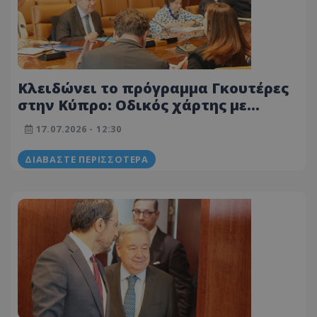
Κλειδώνει το πρόγραμμα Γκουτέρες
στην Κύπρο: Οδικός χάρτης με
χωριστά τετ-α-τετ και κοινή
17.07.2026 - 12:30
συνάντηση στη νεκρή ζώνη
ΔΙΑΒΆΣΤΕ ΠΕΡΙΣΣΌΤΕΡΑ