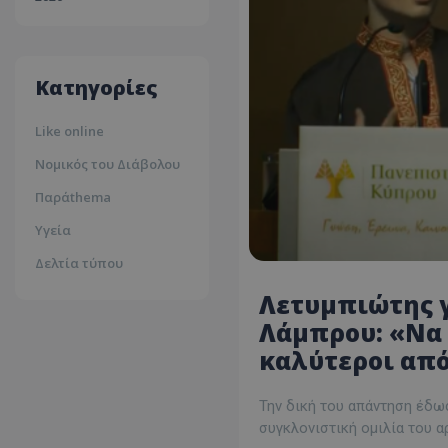
30ºc
Λευκωσία
35ºc
Κατηγορίες
Like online
Νομικός του Διάβολου
Παράthema
Υγεία
Δελτία τύπου
Λετυμπιώτης γ
Λάμπρου: «Να 
καλύτεροι από
Την δική του απάντηση έδω
συγκλονιστική ομιλία του 