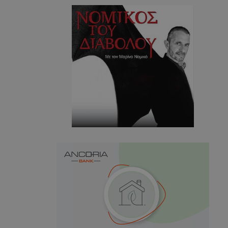
η μεταξύ ανθρώπων
ό είναι επωφελές
ο, προκειμένου να
ναφορές σχετικά με
στότοπού τους.
ορίζεται από το
 παρέχει
ετικά με τον τρόπο
τελικός χρήστης
ν ιστότοπο και
εις που μπορεί να
ός χρήστης πριν
εν λόγω ιστότοπο.
χρησιμοποιείται
υτοποίησης και
σφαλίζοντας ότι οι
νουν συνδεδεμένοι
 τους είναι
 καθώς
έσω της
αλληλεπιδρούν με
ης.
χρησιμοποιείται
α Cookie-
να θυμάται τις
ναίνεσης cookie
 απαραίτητο το
Cookie-Script.com
ωστά.