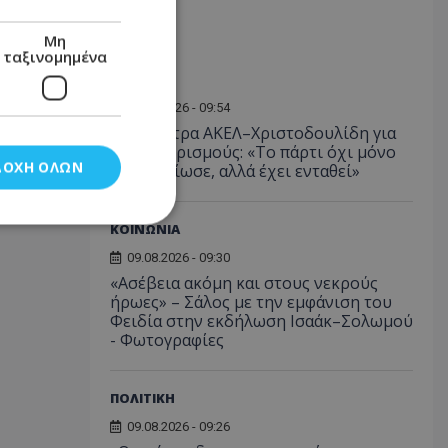
Μη
ταξινομημένα
ΠΟΛΙΤΙΚΗ
09.08.2026 - 09:54
Νέα κόντρα ΑΚΕΛ–Χριστοδουλίδη για
τους διορισμούς: «Το πάρτι όχι μόνο
ΔΟΧΉ ΌΛΩΝ
δεν τελείωσε, αλλά έχει ενταθεί»
ΚΟΙΝΩΝΙΑ
09.08.2026 - 09:30
νομημένα
«Ασέβεια ακόμη και στους νεκρούς
ήρωες» – Σάλος με την εμφάνιση του
στη και τη
Φειδία στην εκδήλωση Ισαάκ–Σολωμού
τητα cookies.
- Φωτογραφίες
αποθηκεύει το
θεσης του χρήστη
ΠΟΛΙΤΙΚΗ
 παρακολούθηση και
τα σύμφωνα με τον
09.08.2026 - 09:26
ρρήτου των
ειών.