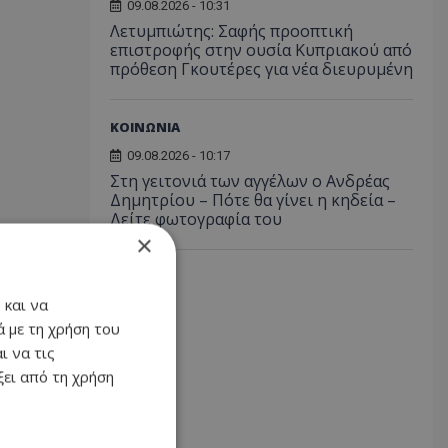
09.08.2026 - 10:31
Λετυμπιώτης: Σαφής προοπτική
επιστροφής στην ουσία Κυπριακού από
πρόθεση Γκουτέρες για νέα διευρυμένη
ΚΟΙΝΩΝΙΑ
09.08.2026 - 10:17
Στη γειτονιά των αγγέλων ο Ανδρέας
Δημητρίου – Πότε θα γίνει η κηδεία –
Δείτε φωτογραφία του
×
 και να
 με τη χρήση του
ι να τις
ει από τη χρήση