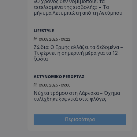
«Ο χρόνος δεν νομιμοποιεί τα
τετελεσμένα της εισβολής» – Το
ορίζεται από το
μήνυμα Λετυμπιώτη από τη Λετύμπου
 παρέχει
ετικά με τον τρόπο
τελικός χρήστης
ν ιστότοπο και
εις που μπορεί να
LIFESTYLE
ός χρήστης πριν
εν λόγω ιστότοπο.
09.08.2026 - 09:22
Ζώδια: Ο Ερμής αλλάζει τα δεδομένα –
χρησιμοποιείται
σει τη
Τι φέρνει η σημερινή μέρα για τα 12
υ χρήστη και τις
ζώδια
ήτου για την
τους με την
ταγράφει δεδομένα
συγκατάθεση του
ΑΣΤΥΝΟΜΙΚΟ ΡΕΠΟΡΤΑΖ
κά με διάφορες
υθμίσεις
09.08.2026 - 09:00
σφαλίζοντας ότι
τους τιμώνται σε
Νύχτα τρόμου στη Λάρνακα – Όχημα
εδρίες.
τυλίχθηκε ξαφνικά στις φλόγες
χρησιμοποιείται
η μεταξύ ανθρώπων
ό είναι επωφελές
ο, προκειμένου να
Περισσότερα
ναφορές σχετικά με
στότοπού τους.
χρησιμοποιείται