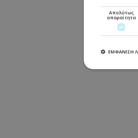
Απολύτως
απαραίτητα
ΕΜΦΆΝΙΣΗ 
Απολύτω
Τα απολύτως απαραί
διαχείριση λογαρια
Ονοματεπώνυμο
usprivacy