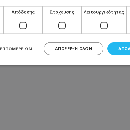
Απόδοσης
Στόχευσης
Λειτουργικότητας
ΛΕΠΤΟΜΕΡΕΙΏΝ
ΑΠΌΡΡΙΨΗ ΌΛΩΝ
ΑΠΟ
ς απαραίτητα
Απόδοσης
Στόχευσης
Λειτουργικότητας
Μη ταξι
τητα cookies επιτρέπουν βασικές λειτουργίες του ιστότοπου, όπως τη σύνδεση χρή
σμού. Ο ιστότοπος δεν μπορεί να χρησιμοποιηθεί σωστά χωρίς τα απολύτως απαραί
Προμηθευτής
/
Πεδίο
Λήξη
Περιγραφή
.lifenewscy.tothemaonline.com
1 χρόνος 3
Αυτό το cookie 
εβδομάδες
κράτος συγκατά
σχετικά με την
την ιδιωτικότη
κανονισμό απο
Ηνωμένων Πολιτ