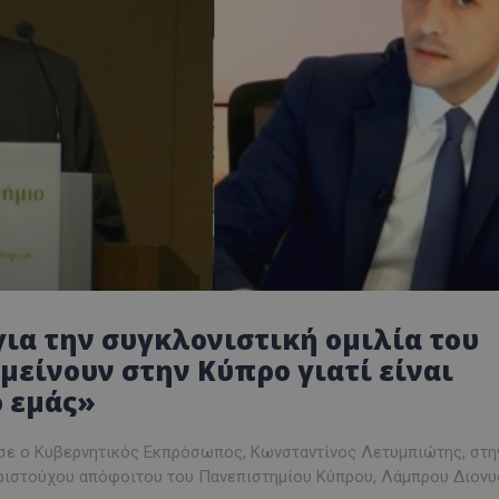
ια την συγκλονιστική ομιλία του
μείνουν στην Κύπρο γιατί είναι
 εμάς»
σε ο Κυβερνητικός Εκπρόσωπος, Κωνσταντίνος Λετυμπιώτης, στη
αριστούχου απόφοιτου του Πανεπιστημίου Κύπρου, Λάμπρου Διονυ