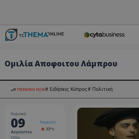
Ομιλία Αποφοιτου Λάμπρου
# Ειδήσεις Κύπρος
# Πολιτική
TRENDING NOW
Κυριακή
09
Λεμεσός
33ºc
Αυγούστου
Λάρνακα
2026