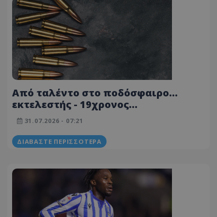
Από ταλέντο στο ποδόσφαιρο...
εκτελεστής - 19χρονος
στρατολογήθηκε για να εκτελέσει
31.07.2026 - 07:21
συμβόλαιο θανάτου 25 χιλιάδων
ευρώ
ΔΙΑΒΆΣΤΕ ΠΕΡΙΣΣΌΤΕΡΑ