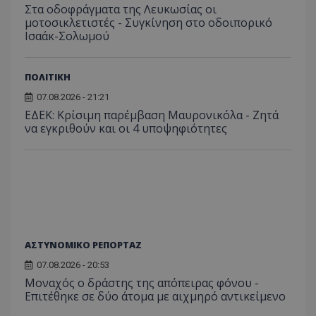
Στα οδοφράγματα της Λευκωσίας οι
μοτοσικλετιστές - Συγκίνηση στο οδοιπορικό
Ισαάκ-Σολωμού
ΠΟΛΙΤΙΚΗ
ASP.NET_SessionId
Microsoft Corporation
07.08.2026 - 21:21
themasports.tothemaonline.co
ΕΔΕΚ: Κρίσιμη παρέμβαση Μαυρονικόλα - Ζητά
να εγκριθούν και οι 4 υποψηφιότητες
ΑΣΤΥΝΟΜΙΚΟ ΡΕΠΟΡΤΑΖ
07.08.2026 - 20:53
Μοναχός ο δράστης της απόπειρας φόνου -
VISITOR_PRIVACY_METADATA
YouTube
Επιτέθηκε σε δύο άτομα με αιχμηρό αντικείμενο
.youtube.com