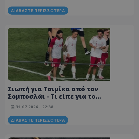
συμβόλαιο θανάτου 25 χιλιάδων
ευρώ
ΔΙΑΒΆΣΤΕ ΠΕΡΙΣΣΌΤΕΡΑ
Σιωπή για Τσιμίκα από τον
Σομποσλάι - Τι είπε για το
περιστατικό με το περιβραχιόνιο
31.07.2026 - 22:38
στη Λίβερπουλ
ΔΙΑΒΆΣΤΕ ΠΕΡΙΣΣΌΤΕΡΑ