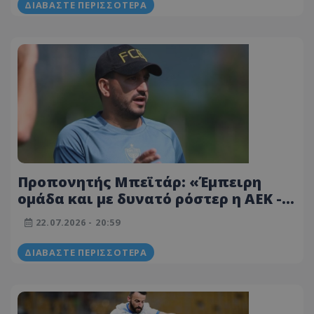
ΔΙΑΒΆΣΤΕ ΠΕΡΙΣΣΌΤΕΡΑ
Προπονητής Μπεϊτάρ: «Έμπειρη
ομάδα και με δυνατό ρόστερ η ΑΕΚ -
Να τα δώσουμε όλα για ένα καλό
22.07.2026 - 20:59
αποτέλεσμα»
ΔΙΑΒΆΣΤΕ ΠΕΡΙΣΣΌΤΕΡΑ