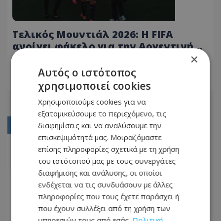
Τελικός Μουντιάλ 2026: Η FIFA
ανοίγει φάκελο για την Αργεντινή
×
μετά τον τελικό
21.07.2026 - 06:52
Αυτός ο ιστότοπος
χρησιμοποιεί cookies
ΔΙΑΒΆΣΤΕ ΠΕΡΙΣΣΌΤΕΡΑ
Χρησιμοποιούμε cookies για να
εξατομικεύσουμε το περιεχόμενο, τις
διαφημίσεις και να αναλύσουμε την
01
επισκεψιμότητά μας. Μοιραζόμαστε
02
επίσης πληροφορίες σχετικά με τη χρήση
του ιστότοπού μας με τους συνεργάτες
03
διαφήμισης και ανάλυσης, οι οποίοι
04
ενδέχεται να τις συνδυάσουν με άλλες
05
πληροφορίες που τους έχετε παράσχει ή
που έχουν συλλέξει από τη χρήση των
...
υπηρεσιών τους από εσάς.
Πολιτική