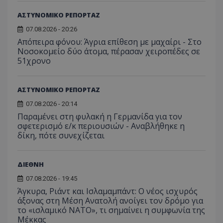
ΑΣΤΥΝΟΜΙΚΟ ΡΕΠΟΡΤΑΖ
07.08.2026 - 20:26
Απόπειρα φόνου: Άγρια επίθεση με μαχαίρι - Στο
Νοσοκομείο δύο άτομα, πέρασαν χειροπέδες σε
51χρονο
ΑΣΤΥΝΟΜΙΚΟ ΡΕΠΟΡΤΑΖ
07.08.2026 - 20:14
Παραμένει στη φυλακή η Γερμανίδα για τον
σφετερισμό ε/κ περιουσιών - Αναβλήθηκε η
δίκη, πότε συνεχίζεται
ΔΙΕΘΝΗ
07.08.2026 - 19:45
__cf_bm
Cloudflare Inc.
Άγκυρα, Ριάντ και Ισλαμαμπάντ: Ο νέος ισχυρός
.onesignal.com
άξονας στη Μέση Ανατολή ανοίγει τον δρόμο για
το «ισλαμικό ΝΑΤΟ», τι σημαίνει η συμφωνία της
Μέκκας