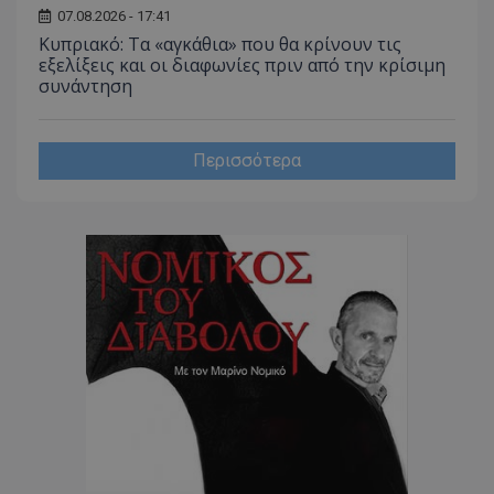
07.08.2026 - 17:41
CookieScriptConsent
CookieScript
Κυπριακό: Τα «αγκάθια» που θα κρίνουν τις
www.tothemaonline.com
εξελίξεις και οι διαφωνίες πριν από την κρίσιμη
συνάντηση
Περισσότερα
usprivacy
.themasports.tothemaonline.co