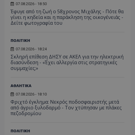
07.08.2026 - 18:50
Έφυγε από τη ζωή ο 58χρονος Μιχάλης - Πότε θα
γίνει η κηδεία και η παράκληση της οικογένειάς -
Δείτε φωτογραφία του
ΠΟΛΙΤΙΚΗ
07.08.2026 - 18:24
Σκληρή επίθεση ΔΗΣΥ σε ΑΚΕΛ για την ηλεκτρική
msToken
.tiktok.com
διασύνδεση - «Έχει αλλεργία στις στρατηγικές
συμμαχίες;»
ΑΘΛΗΤΙΚΑ
07.08.2026 - 18:10
Φριχτό έγκλημα: Νεκρός ποδοσφαιριστής μετά
από άγριο ξυλοδαρμό - Τον χτύπησαν με πλάκες
πεζοδρομίου
ΠΟΛΙΤΙΚΗ