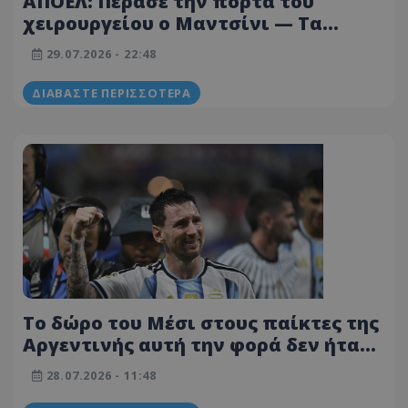
ΑΠΟΕΛ: Πέρασε την πόρτα του
χειρουργείου ο Μαντσίνι — Τα
δεδομένα της επιστροφής του
29.07.2026 - 22:48
ΔΙΑΒΆΣΤΕ ΠΕΡΙΣΣΌΤΕΡΑ
Το δώρο του Μέσι στους παίκτες της
Αργεντινής αυτή την φορά δεν ήταν
και τόσο ακριβό - Βίντεο
28.07.2026 - 11:48