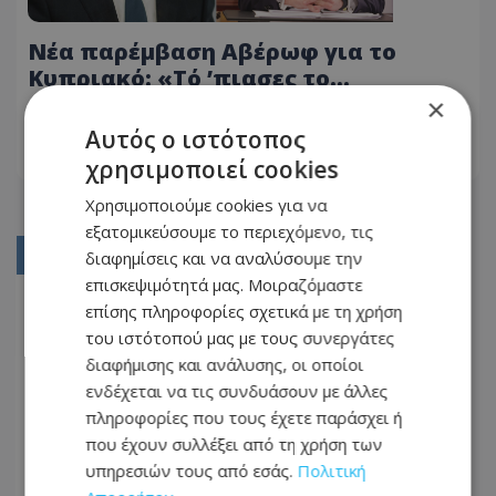
Νέα παρέμβαση Αβέρωφ για το
Κυπριακό: «Τό ’πιασες το
υπονοούμενο πρόεδρε, αλλά κάνεις
×
04.08.2026 - 09:59
ότι δεν καταλαβαίνεις»
Αυτός ο ιστότοπος
ΔΙΑΒΆΣΤΕ ΠΕΡΙΣΣΌΤΕΡΑ
χρησιμοποιεί cookies
Χρησιμοποιούμε cookies για να
εξατομικεύσουμε το περιεχόμενο, τις
διαφημίσεις και να αναλύσουμε την
01
επισκεψιμότητά μας. Μοιραζόμαστε
02
επίσης πληροφορίες σχετικά με τη χρήση
03
του ιστότοπού μας με τους συνεργάτες
διαφήμισης και ανάλυσης, οι οποίοι
04
ενδέχεται να τις συνδυάσουν με άλλες
05
πληροφορίες που τους έχετε παράσχει ή
που έχουν συλλέξει από τη χρήση των
...
υπηρεσιών τους από εσάς.
Πολιτική
197