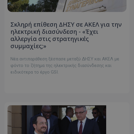
Σκληρή επίθεση ΔΗΣΥ σε ΑΚΕΛ για την
ηλεκτρική διασύνδεση - «Έχει
αλλεργία στις στρατηγικές
συμμαχίες;»
Νέα αντιπαράθεση ξέσπασε μεταξύ ΔΗΣΥ και ΑΚΕΛ με
φόντο το ζήτημα της ηλεκτρικής διασύνδεσης και
ειδικότερα το έργο GSI.