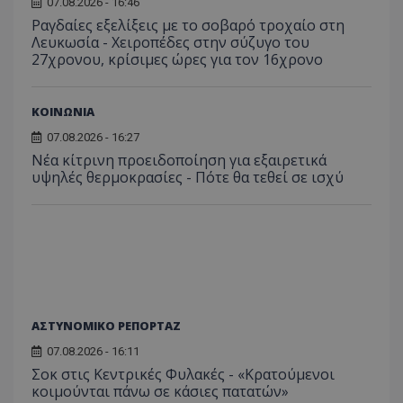
07.08.2026 - 16:46
Ραγδαίες εξελίξεις με το σοβαρό τροχαίο στη
Λευκωσία - Χειροπέδες στην σύζυγο του
27χρονου, κρίσιμες ώρες για τον 16χρονο
ASP.NET_SessionId
Microsoft Corporation
themasports.tothemaonline.co
ΚΟΙΝΩΝΙΑ
07.08.2026 - 16:27
Νέα κίτρινη προειδοποίηση για εξαιρετικά
υψηλές θερμοκρασίες - Πότε θα τεθεί σε ισχύ
ΑΣΤΥΝΟΜΙΚΟ ΡΕΠΟΡΤΑΖ
VISITOR_PRIVACY_METADATA
YouTube
07.08.2026 - 16:11
.youtube.com
Σοκ στις Κεντρικές Φυλακές - «Κρατούμενοι
κοιμούνται πάνω σε κάσιες πατατών»