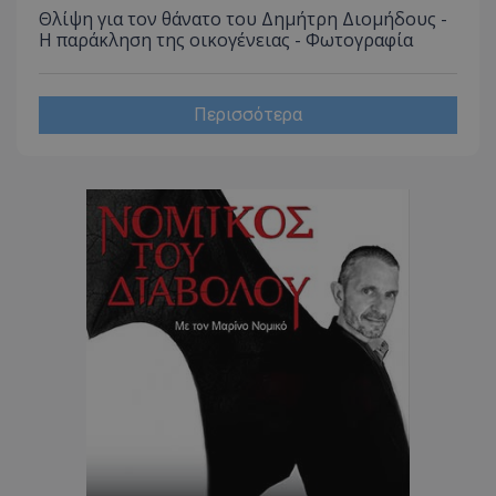
CookieScriptConsent
Θλίψη για τον θάνατο του Δημήτρη Διομήδους -
CookieScript
www.tothemaonline.com
Η παράκληση της οικογένειας - Φωτογραφία
Περισσότερα
usprivacy
.themasports.tothemaonline.co