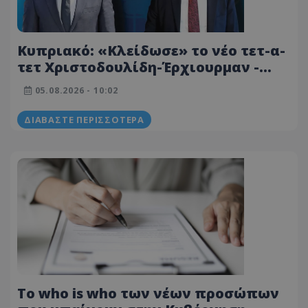
Κυπριακό: «Κλείδωσε» το νέο τετ-α-
τετ Χριστοδουλίδη-Έρχιουρμαν -
Όλα τα βλέμματα στη συνάντηση
05.08.2026 - 10:02
ΔΙΑΒΆΣΤΕ ΠΕΡΙΣΣΌΤΕΡΑ
Το who is who των νέων προσώπων